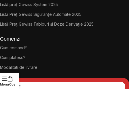
Listă preț Gewiss System 2025
Listă Preț Gewiss Siguranțe Automate 2025
Listă Preț Gewiss Tablouri și Doze Derivație 2025
Comenzi
Cum comand?
Cum platesc?
Modalitati de livrare
Menu
Coș