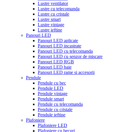
Lustre ventilator
Lustre cu telecomanda
Lustre cu cristale
Lustre smart
Lustre vintage
Lustre ieftine
Panouri LED
Panouri LED aplicate
Panouri LED incastrate
Panouri LED cu telecomanda
Panouri LED cu senzor de miscare
Panouri LED RGB
Panouri LED baie
Panouri LED rame si accesorii
Pendule
Pendule cu bec
Pendule LED
Pendule vintage
Pendule smart
Pendule cu telecomanda
Pendule cu cristale
Pendule ieftine
Plafoniere
Plafoniere LED
Plafoniere cu becuri