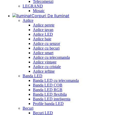
Telecomenzi
LEGRAND
Mosaic
Corpuri De Iluminat
Aplice
Aplice perete
Aplice tavan
Aplice LED
Aplice baie
Aplice cu senzor
Aplice cu becuri
Aplice smart
Aplice cu telecomanda
Aplice vintage
Aplice cu cristale
Aplice ieftine
Banda LED
Banda LED cu telecomanda
Banda LED COB
Banda LED RGB
Banda LED flexibila
Banda LED inteligenta
Profile banda LED
Becuri
Becuri LED