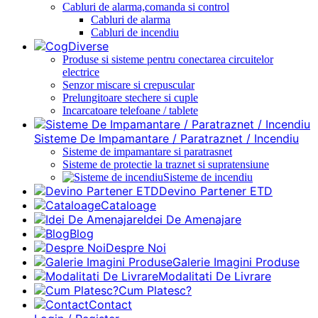
Cabluri de alarma,comanda si control
Cabluri de alarma
Cabluri de incendiu
Diverse
Produse si sisteme pentru conectarea circuitelor
electrice
Senzor miscare si crepuscular
Prelungitoare stechere si cuple
Incarcatoare telefoane / tablete
Sisteme De Impamantare / Paratraznet / Incendiu
Sisteme de impamantare si paratrasnet
Sisteme de protectie la traznet si supratensiune
Sisteme de incendiu
Devino Partener ETD
Cataloage
Idei De Amenajare
Blog
Despre Noi
Galerie Imagini Produse
Modalitati De Livrare
Cum Platesc?
Contact