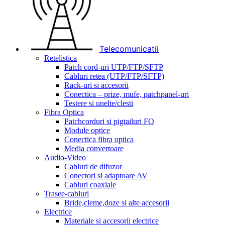
Telecomunicatii
Retelistica
Patch cord-uri UTP/FTP/SFTP
Cabluri retea (UTP/FTP/SFTP)
Rack-uri si accesorii
Conectica – prize, mufe, patchpanel-uri
Testere si unelte/clesti
Fibra Optica
Patchcorduri si pigtailuri FO
Module optice
Conectica fibra optica
Media convertoare
Audio-Video
Cabluri de difuzor
Conectori si adaptoare AV
Cabluri coaxiale
Trasee-cabluri
Bride,cleme,doze si alte accesorii
Electrice
Materiale si accesorii electrice