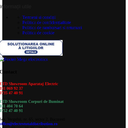
Informații utile
Termeni si condiții
Politica de confidențialitate
Politica de rambursari si returnari
Politica de cookie
Contact
ETD Showroom Aparataj Electric
031 069 92 37
0735 47 40 91
ETD Showroom Corpuri de Iluminat
031 404 70 64
0752 47 40 91
Sos. Vergului, nr. 65, sector 2, Bucuresti
office@electrototaldistribution.ro