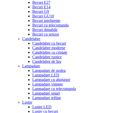
Becuri E27
Becuri E14
Becuri G9
Becuri GU10
Becuri inteligente
Becuri cu telecomanda
Becuri dimabile
Becuri cu senzor
Candelabre
Candelabre cu becuri
Candelabre moderne
Candelabre cu cristale
Candelabre rustice
Candelabre de lux
Lampadare
Lampadare de podea
Lampadare LED
Lampadare cu abajururi
Lampadare vintage
Lampadare cu telecomanda
Lampadare smart
Lampadare ieftine
Lustre
Lustre LED
Lustre cu becuri