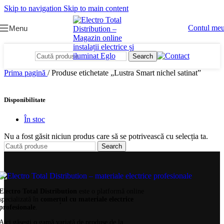
Skip to navigation
Skip to main content
Contul me
Menu
Search
Prima pagină
/
Produse etichetate „Lustra Smart nichel satinat”
Disponibilitate
În stoc
Nu a fost găsit niciun produs care să se potrivească cu selecția ta.
Search
Electro Total Distribution
este o platformă online
specializată în
comerțul cu materiale electrice
profesionale
.
Aici găsești o gamă variată de produse de la