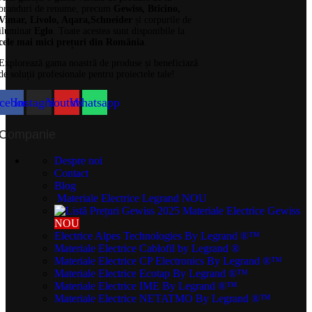
branduri de renume, precum
Gewiss, Bticino,
Vimar, Livolo, Aqara,Schneider
și corpurile de
iluminat
Eglo
. Toate acestea sunt disponibile la
cele mai mici prețuri din România
.
Explorează gama noastră de produse și beneficiază
de soluții profesionale pentru proiectele tale!
cebook
Instagram
Youtube
Whatsapp
Companie
Despre noi
Contact
Blog
Materiale Electrice Legrand
NOU
Materiale Electrice Gewiss
NOU
Electrice Alpes Technologies
By Legrand ®™
Materiale Electrice Cablofil
by Legrand ®
Materiale Electrice CP Electronics
By Legrand ®™
Materiale Electrice Ecotap
By Legrand ®™
Materiale Electrice IME
By Legrand ®™
Materiale Electrice NETATMO
By Legrand ®™