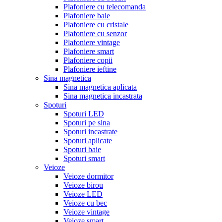
Plafoniere cu telecomanda
Plafoniere baie
Plafoniere cu cristale
Plafoniere cu senzor
Plafoniere vintage
Plafoniere smart
Plafoniere copii
Plafoniere ieftine
Sina magnetica
Sina magnetica aplicata
Sina magnetica incastrata
Spoturi
Spoturi LED
Spoturi pe sina
Spoturi incastrate
Spoturi aplicate
Spoturi baie
Spoturi smart
Veioze
Veioze dormitor
Veioze birou
Veioze LED
Veioze cu bec
Veioze vintage
Veioze smart