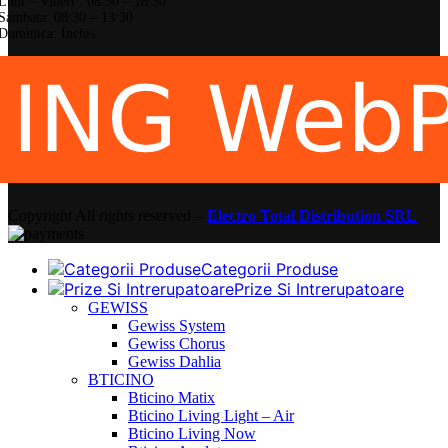
Luni – Vineri : 08:30 – 18:30
Sambata: 08:30 – 13:30
Duminica: Inchis
Copyright
All rights reserved –
Electro Total Distribution SRL
Categorii Produse
Prize Si Intrerupatoare
GEWISS
Gewiss System
Gewiss Chorus
Gewiss Dahlia
BTICINO
Bticino Matix
Bticino Living Light – Air
Bticino Living Now