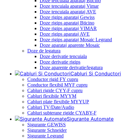
Doze tencuiala aparataj Bticino
Doze tencuiala aparataj Vimar
Doze tencuiala aparataj AVE
Doze rigips aparataj Gewiss
Doze rigips aparataj Bticino
Doze rigips aparataj VIMAR
Doze rigips aparataj AVE
Doze rigips aparataj Mosaic Legrand
Doze aparataj aparente Mosaic
Doze de legatura
Doze derivatie tencuiala
Doze derivatie rigips
Doze aparente derivatie/legatura
Cabluri Si Conductori
Conductor rigid FY cupru
Conductor flexibil MYF cupru
Cabluri rigide CYY-F cupru
Cabluri flexibile MYYM
Cabluri plate flexibile MYYUP
Cabluri TV/Date/Audio
Cabluri subterane rigide CYABY-F
Sigurante Automate
Sigurante GEWISS
Sigurante Schneider
Sigurante Legrand