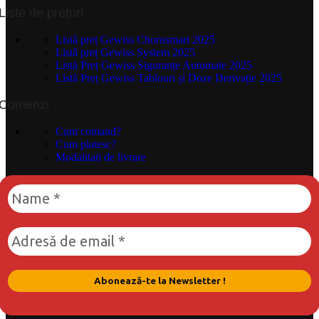
Liste de prețuri
Listă preț Gewiss Chorusmart 2025
Listă preț Gewiss System 2025
Listă Preț Gewiss Siguranțe Automate 2025
Listă Preț Gewiss Tablouri și Doze Derivație 2025
Comenzi
Cum comand?
Cum platesc?
Modalitati de livrare