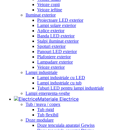
Veioze copii
Veioze ieftine
Iluminat exterior
Proiectoare LED exterior
Lampi solare exterior
Aplice exterior
Banda LED exterior
Stalpi iluminat exterior
Spoturi exterior
Panouri LED exterior
Plafoniere exterior
Lampadare exterior
Veioze exterior
Lampi industriale
Lampi industriale cu LED
Lampi industriale cu tub
Tuburi LED pentru lampi industriale
Lampi emergenta-veghe
Materiale Electrice
Tub / teava / copex
Tub rigid
Tub flexibil
Doze modulare
Doze tencuiala aparataj Gewiss