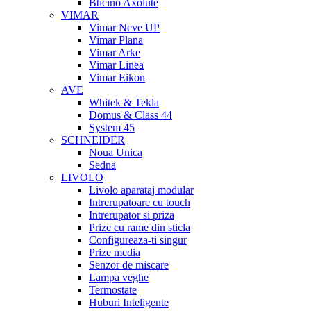
Bticino Axolute
VIMAR
Vimar Neve UP
Vimar Plana
Vimar Arke
Vimar Linea
Vimar Eikon
AVE
Whitek & Tekla
Domus & Class 44
System 45
SCHNEIDER
Noua Unica
Sedna
LIVOLO
Livolo aparataj modular
Intrerupatoare cu touch
Intrerupator si priza
Prize cu rame din sticla
Configureaza-ti singur
Prize media
Senzor de miscare
Lampa veghe
Termostate
Huburi Inteligente