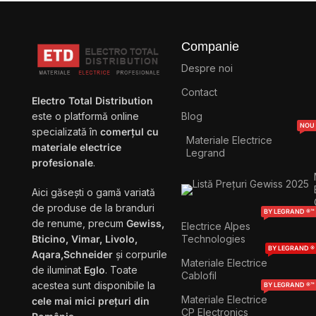
Companie
Despre noi
Contact
Electro Total Distribution
Blog
este o platformă online
NOU
specializată în
comerțul cu
Materiale Electrice
materiale electrice
Legrand
profesionale
.
Aici găsești o gamă variată
de produse de la branduri
BY LEGRAND ®™
de renume, precum
Gewiss,
Electrice Alpes
Technologies
Bticino, Vimar, Livolo,
BY LEGRAND ®
Aqara,Schneider
și corpurile
Materiale Electrice
de iluminat
Eglo
. Toate
Cablofil
acestea sunt disponibile la
BY LEGRAND ®™
Materiale Electrice
cele mai mici prețuri din
CP Electronics