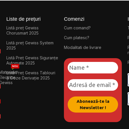
Liste de prețuri
Comenzi
Listă preț Gewiss
Cum comand?
Chorusmart 2025
Cum platesc?
Listă preț Gewiss System
Modalitati de livrare
2025
Listă Preț Gewiss Siguranțe
Automate 2025
NOU
Materiale
Listă Preț Gewiss Tablouri
Electrice
și Doze Derivație 2025
Gewiss