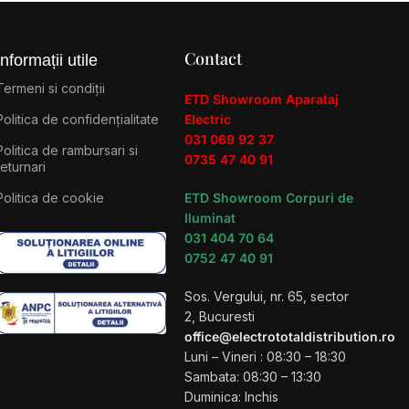
Contact
Informații utile
Termeni si condiții
ETD Showroom Aparataj
Politica de confidențialitate
Electric
031 069 92 37
Politica de rambursari si
0735 47 40 91
returnari
Politica de cookie
ETD Showroom Corpuri de
Iluminat
031 404 70 64
0752 47 40 91
Sos. Vergului, nr. 65, sector
2, Bucuresti
office@electrototaldistribution.ro
Luni – Vineri : 08:30 – 18:30
Sambata: 08:30 – 13:30
Duminica: Inchis