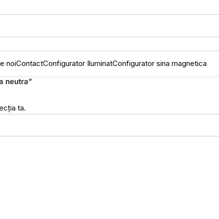
e noi
Contact
Configurator Iluminat
Configurator sina magnetica
a neutra”
cția ta.