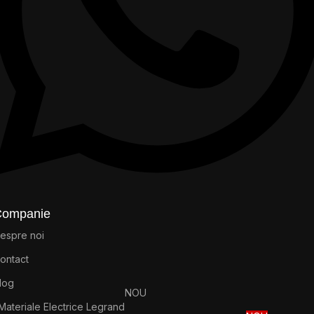
Companie
espre noi
ontact
log
NOU
Materiale Electrice Legrand