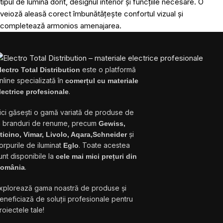
tipul de lumină dorit, designul interior și funcțiile necesare. O
veioză aleasă corect îmbunătățește confortul vizual și
completează armonios amenajarea.
este o platformă
lectro Total Distribution
nline specializată în
comerțul cu materiale
.
lectrice profesionale
ici găsești o gamă variată de produse de
a branduri de renume, precum
Gewiss,
și
ticino, Vimar, Livolo, Aqara,Schneider
orpurile de iluminat
. Toate acestea
Eglo
unt disponibile la
cele mai mici prețuri din
.
omânia
xplorează gama noastră de produse și
eneficiază de soluții profesionale pentru
roiectele tale!