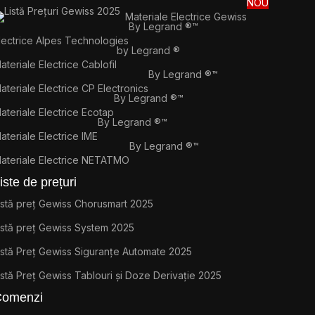
NOU
Materiale Electrice Gewiss
By Legrand ®™
lectrice Alpes Technologies
by Legrand ®
ateriale Electrice Cablofil
By Legrand ®™
ateriale Electrice CP Electronics
By Legrand ®™
ateriale Electrice Ecotap
By Legrand ®™
ateriale Electrice IME
By Legrand ®™
ateriale Electrice NETATMO
iste de prețuri
istă preț Gewiss Chorusmart 2025
istă preț Gewiss System 2025
istă Preț Gewiss Siguranțe Automate 2025
istă Preț Gewiss Tablouri și Doze Derivație 2025
Comenzi