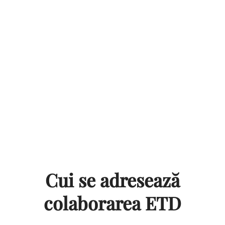
interior, oferind prețuri B2B, suport
dedicat și acces la branduri premium
de iluminat și materiale electrice.
Cui se adresează
colaborarea ETD