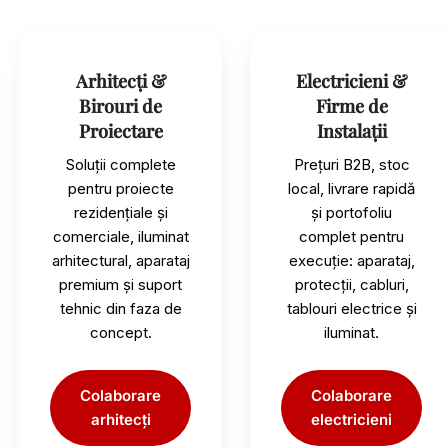
Arhitecți &
Electricieni &
Birouri de
Firme de
Proiectare
Instalații
Soluții complete
Prețuri B2B, stoc
pentru proiecte
local, livrare rapidă
rezidențiale și
și portofoliu
comerciale, iluminat
complet pentru
arhitectural, aparataj
execuție: aparataj,
premium și suport
protecții, cabluri,
tehnic din faza de
tablouri electrice și
concept.
iluminat.
Colaborare
Colaborare
arhitecți
electricieni