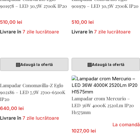
901978 – LED 30,5W 2700K IP20
901979 – LED 30,5W 2700K IP20
510,00 lei
510,00 lei
Livrare în
7 zile lucrătoare
Livrare în
7 zile lucrătoare
Adaugă În Coș
Adaugă În Coș
▤
▤
Adaugă la ofertă
Adaugă la ofertă
Lampadar Conomavilla-Z Eglo
902186 – LED 7,5W 2700-6500K
Lampadar crom Mercurio –
IP20
LED 36W 4000K 2520Lm IP20
640,00 lei
H1575mm
Livrare în
7 zile lucrătoare
La comandă
1027,00 lei
Adaugă În Coș