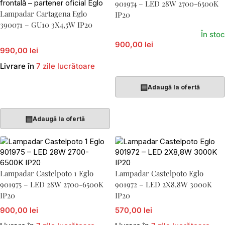
901974 – LED 28W 2700-6500K
Lampadar Cartagena Eglo
IP20
390071 – GU10 3X4,5W IP20
În stoc
900,00 lei
990,00 lei
Adaugă În Coș
Livrare în
7 zile lucrătoare
▤
Adaugă la ofertă
Adaugă În Coș
▤
Adaugă la ofertă
Lampadar Castelpoto 1 Eglo
Lampadar Castelpoto Eglo
901975 – LED 28W 2700-6500K
901972 – LED 2X8,8W 3000K
IP20
IP20
900,00 lei
570,00 lei