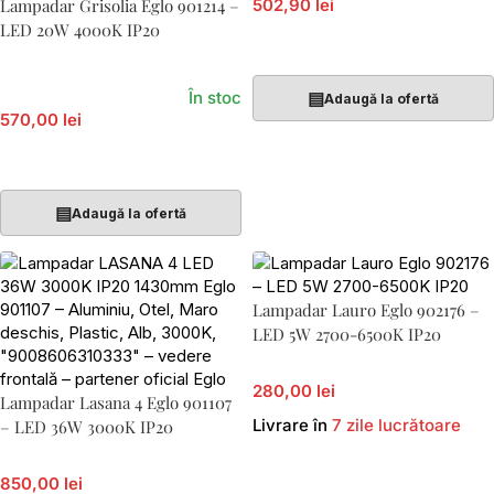
Lampadar Grisolia Eglo 901214 –
502,90 lei
LED 20W 4000K IP20
Adaugă În Coș
În stoc
▤
Adaugă la ofertă
570,00 lei
Adaugă În Coș
▤
Adaugă la ofertă
Lampadar Lauro Eglo 902176 –
LED 5W 2700-6500K IP20
280,00 lei
Lampadar Lasana 4 Eglo 901107
Livrare în
7 zile lucrătoare
– LED 36W 3000K IP20
850,00 lei
Adaugă În Coș