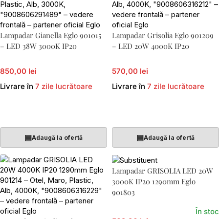
Lampadar Gianella Eglo 901015
Lampadar Grisolia Eglo 901209
– LED 38W 3000K IP20
– LED 20W 4000K IP20
850,00 lei
570,00 lei
Livrare în
7 zile lucrătoare
Livrare în
7 zile lucrătoare
Adaugă În Coș
Adaugă În Coș
▤
▤
Adaugă la ofertă
Adaugă la ofertă
Lampadar GRISOLIA LED 20W
3000K IP20 1290mm Eglo
901803
În stoc