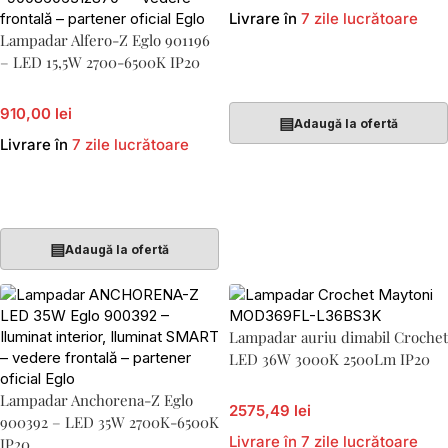
Livrare în
7 zile lucrătoare
Lampadar Alfero-Z Eglo 901196
– LED 15,5W 2700-6500K IP20
Adaugă În Coș
910,00 lei
▤
Adaugă la ofertă
Livrare în
7 zile lucrătoare
Adaugă În Coș
▤
Adaugă la ofertă
Lampadar auriu dimabil Crochet
LED 36W 3000K 2500Lm IP20
Lampadar Anchorena-Z Eglo
2575,49 lei
900392 – LED 35W 2700K-6500K
Livrare în 7 zile lucrătoare
IP20