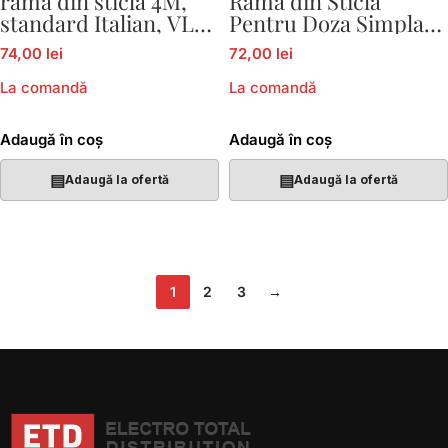
rama din sticla 4M,
Rama din Sticla
standard Italian, VL-
Pentru Doza Simpla
C9-2C1EU-15
VL-C7CTF16A-A
74,00 lei
72,00 lei
La comandă
La comandă
Adaugă în coș
Adaugă în coș
▤
▤
Adaugă la ofertă
Adaugă la ofertă
1
2
3
→