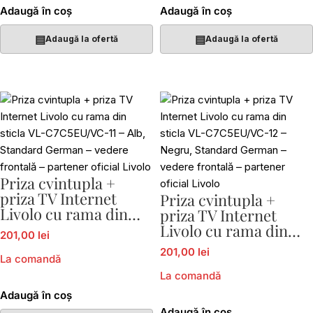
Adaugă în coș
Adaugă în coș
▤
▤
Adaugă la ofertă
Adaugă la ofertă
Priza cvintupla +
priza TV Internet
Priza cvintupla +
Livolo cu rama din
priza TV Internet
sticla VL-C7C5EU/VC-
Livolo cu rama din
201,00 lei
11
sticla VL-C7C5EU/VC-
201,00 lei
12
La comandă
La comandă
Adaugă în coș
Adaugă în coș