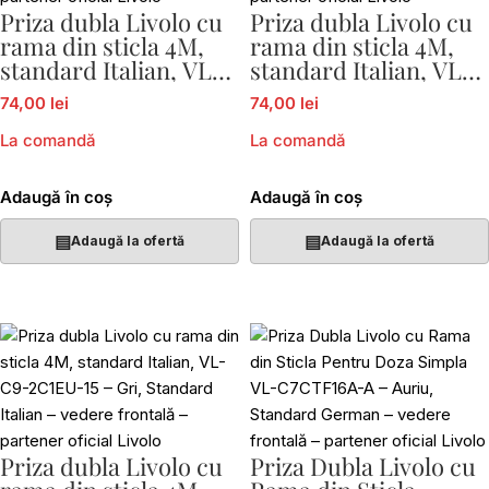
Priza dubla Livolo cu
Priza dubla Livolo cu
rama din sticla 4M,
rama din sticla 4M,
standard Italian, VL-
standard Italian, VL-
C9-2C1EU-12
C9-2C1EU-13
74,00 lei
74,00 lei
La comandă
La comandă
Adaugă în coș
Adaugă în coș
▤
▤
Adaugă la ofertă
Adaugă la ofertă
Priza dubla Livolo cu
Priza Dubla Livolo cu