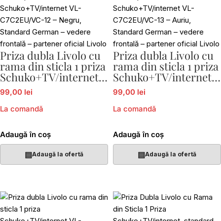
Priza dubla Livolo cu
Priza dubla Livolo cu
rama din sticla 1 priza
rama din sticla 1 priza
Schuko+TV/internet
Schuko+TV/internet
VL-C7C2EU/VC-12
VL-C7C2EU/VC-13
99,00 lei
99,00 lei
La comandă
La comandă
Adaugă în coș
Adaugă în coș
▤
▤
Adaugă la ofertă
Adaugă la ofertă