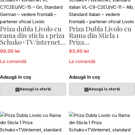
Priza dubla Livolo cu
Priza Dubla Livolo cu
rama din sticla 1 priza
Rama din Sticla 1
Schuko+TV/internet
Priza
VL-C7C2EU/VC-15
Schuko+TV/internet,
99,00 lei
93,00 lei
standard italian VL-
C9-C2EU/VC-11
La comandă
La comandă
Adaugă în coș
Adaugă în coș
▤
▤
Adaugă la ofertă
Adaugă la ofertă