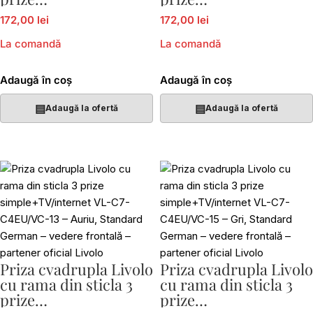
simple+TV/internet
simple+TV/internet
172,00 lei
172,00 lei
VL-C7-C4EU/VC-11
VL-C7-C4EU/VC-12
La comandă
La comandă
Adaugă în coș
Adaugă în coș
▤
▤
Adaugă la ofertă
Adaugă la ofertă
Priza cvadrupla Livolo
Priza cvadrupla Livolo
cu rama din sticla 3
cu rama din sticla 3
prize
prize