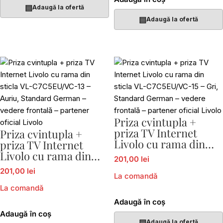
▤
Adaugă la ofertă
▤
Adaugă la ofertă
Priza cvintupla +
priza TV Internet
Priza cvintupla +
Livolo cu rama din
priza TV Internet
sticla VL-C7C5EU/VC-
Livolo cu rama din
201,00 lei
15
sticla VL-C7C5EU/VC-
201,00 lei
13
La comandă
La comandă
Adaugă în coș
Adaugă în coș
▤
Adaugă la ofertă