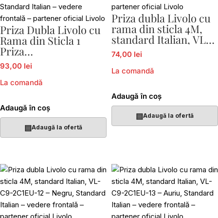
Priza dubla Livolo cu
rama din sticla 4M,
Priza Dubla Livolo cu
standard Italian, VL-
Rama din Sticla 1
C9-2C1EU-11
Priza
74,00 lei
Schuko+TV/internet,
93,00 lei
standard italian VL-
La comandă
C9-C2EU/VC-15
La comandă
Adaugă în coș
Adaugă în coș
▤
Adaugă la ofertă
▤
Adaugă la ofertă