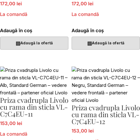
simple+TV/internet
simple+TV/internet
172,00 lei
172,00 lei
VL-C7-C4EU/VC-13
VL-C7-C4EU/VC-15
La comandă
La comandă
Adaugă în coș
Adaugă în coș
▤
▤
Adaugă la ofertă
Adaugă la ofertă
Priza cvadrupla Livolo
cu rama din sticla VL-
Priza cvadrupla Livolo
C7C4EU-11
cu rama din sticla VL-
C7C4EU-12
153,00 lei
153,00 lei
La comandă