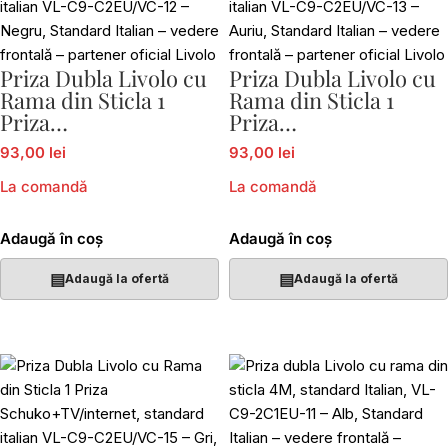
Priza Dubla Livolo cu
Priza Dubla Livolo cu
Rama din Sticla 1
Rama din Sticla 1
Priza
Priza
Schuko+TV/internet,
Schuko+TV/internet,
93,00 lei
93,00 lei
standard italian VL-
standard italian VL-
C9-C2EU/VC-12
C9-C2EU/VC-13
La comandă
La comandă
Adaugă în coș
Adaugă în coș
▤
▤
Adaugă la ofertă
Adaugă la ofertă