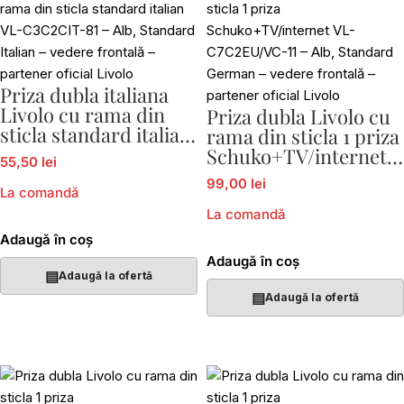
Priza dubla italiana
Livolo cu rama din
Priza dubla Livolo cu
sticla standard italian
rama din sticla 1 priza
VL-C3C2CIT-81
Schuko+TV/internet
55,50 lei
VL-C7C2EU/VC-11
99,00 lei
La comandă
La comandă
Adaugă în coș
Adaugă în coș
▤
Adaugă la ofertă
▤
Adaugă la ofertă