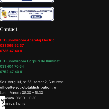
Contact
ETD Showroom Aparataj Electric
031 069 92 37
0735 47 40 91
ETD Showroom Corpuri de Iluminat
031 404 70 64
0752 47 40 91
Sos. Vergului, nr. 65, sector 2, Bucuresti
office@electrototaldistribution.ro
Luni – Vineri : 08:30 – 18:30
Sambata: 08:30 – 13:30
Menu
0
Duminica: Inchis
Coș