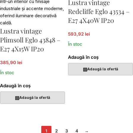
Lustra vintage
Redcliffe Eglo 43534 –
E27 4X40W IP20
Lustra vintage
593,92 lei
Plimsoll Eglo 43848 –
În stoc
E27 4X15W IP20
Adaugă în coș
385,90 lei
▤
Adaugă la ofertă
În stoc
Adaugă în coș
▤
Adaugă la ofertă
1
2
3
4
→