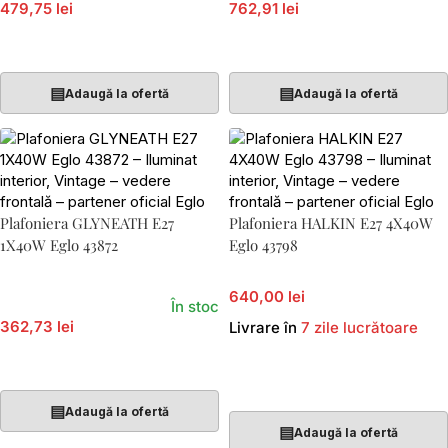
479,75 lei
762,91 lei
Adaugă În Coș
Adaugă În Coș
▤
▤
Adaugă la ofertă
Adaugă la ofertă
Plafoniera GLYNEATH E27
Plafoniera HALKIN E27 4X40W
1X40W Eglo 43872
Eglo 43798
640,00 lei
În stoc
362,73 lei
Livrare în
7 zile lucrătoare
Adaugă În Coș
Adaugă În Coș
▤
Adaugă la ofertă
▤
Adaugă la ofertă