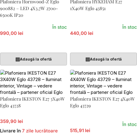
Plafoniera Hornwood-Z Eglo
Plafoniera HYKEHAM E27
900882 – LED 4X3,7W 2700-
1X40W Eglo 43851
6500K IP20
În stoc
În stoc
990,00 lei
440,00 lei
Adaugă În Coș
Adaugă În Coș
▤
▤
Adaugă la ofertă
Adaugă la ofertă
Plafoniera IKESTON E27 3X40W
Plafoniera IKESTON E27 4X40W
Eglo 43728
Eglo 43729
359,90 lei
În stoc
515,91 lei
Livrare în
7 zile lucrătoare