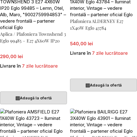
Plafoniera ALDERNEY E27
1X40W Eglo 43784
Aplica / Plafoniera Townshend 3
Eglo 99485 – E27 4X60W IP20
540,00 lei
Livrare în
7 zile lucrătoare
290,00 lei
Livrare în
7 zile lucrătoare
Adaugă În Coș
Adaugă În Coș
▤
Adaugă la ofertă
▤
Adaugă la ofertă