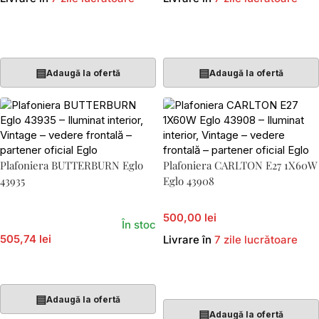
Adaugă În Coș
Adaugă În Coș
▤
▤
Adaugă la ofertă
Adaugă la ofertă
Plafoniera BUTTERBURN Eglo
Plafoniera CARLTON E27 1X60W
43935
Eglo 43908
500,00 lei
În stoc
505,74 lei
Livrare în
7 zile lucrătoare
Adaugă În Coș
Adaugă În Coș
▤
Adaugă la ofertă
▤
Adaugă la ofertă