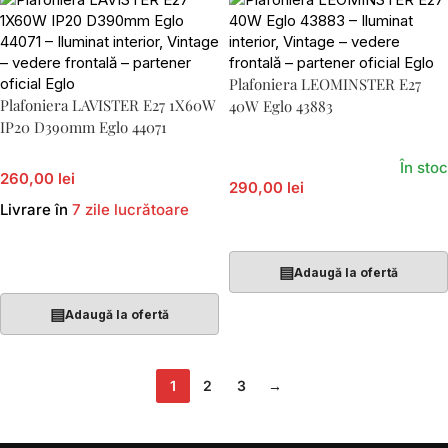
Plafoniera LEOMINSTER E27
Plafoniera LAVISTER E27 1X60W
40W Eglo 43883
IP20 D390mm Eglo 44071
În stoc
260,00 lei
290,00 lei
Livrare în
7 zile lucrătoare
Adaugă În Coș
Adaugă În Coș
▤
Adaugă la ofertă
▤
Adaugă la ofertă
1
2
3
→