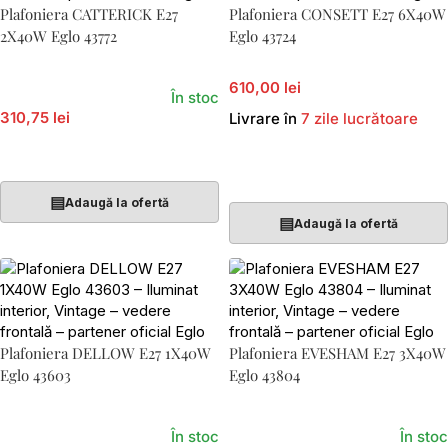
Plafoniera CATTERICK E27
Plafoniera CONSETT E27 6X40W
2X40W Eglo 43772
Eglo 43724
610,00 lei
În stoc
310,75 lei
Livrare în
7 zile lucrătoare
Adaugă În Coș
Adaugă În Coș
▤
Adaugă la ofertă
▤
Adaugă la ofertă
Plafoniera DELLOW E27 1X40W
Plafoniera EVESHAM E27 3X40W
Eglo 43603
Eglo 43804
În stoc
În stoc