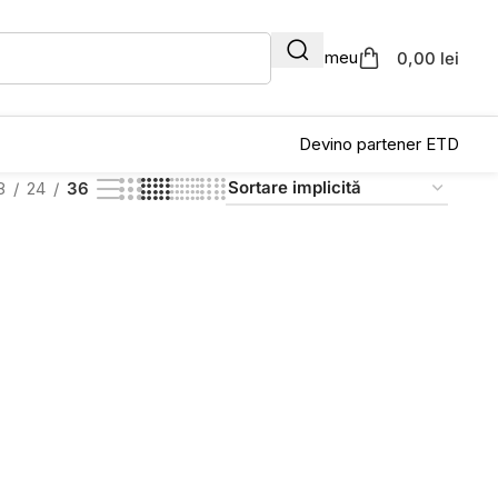
Contul meu
0,00 lei
Devino partener ETD
8
24
36