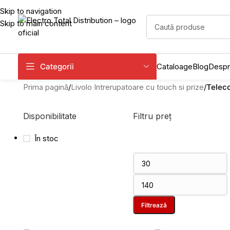
Skip to navigation
Skip to main content
Categorii
Cataloage
Blog
Despr
Prima pagină
/
Livolo Intrerupatoare cu touch si prize
/
Telec
Disponibilitate
Filtru preț
În stoc
Filtrează