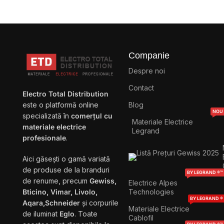
Companie
Despre noi
Contact
Electro Total Distribution
Blog
este o platformă online
NOU
specializată în
comerțul cu
Materiale Electrice
materiale electrice
Legrand
profesionale
.
Aici găsești o gamă variată
de produse de la branduri
BY LEGRAND ®™
de renume, precum
Gewiss,
Electrice Alpes
Technologies
Bticino, Vimar, Livolo,
BY LEGRAND ®
Aqara,Schneider
și corpurile
Materiale Electrice
de iluminat
Eglo
. Toate
Cablofil