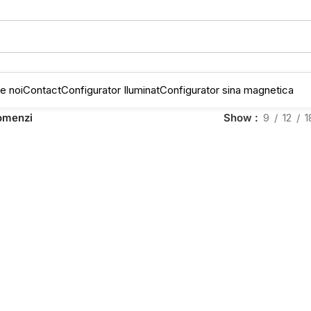
e noi
Contact
Configurator Iluminat
Configurator sina magnetica
omenzi
Show
9
12
1