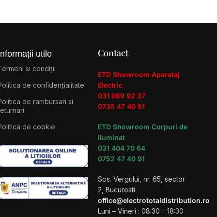
Contact
Informații utile
Termeni si condiții
ETD Showroom Aparataj
Politica de confidențialitate
Electric
031 069 92 37
Politica de rambursari si
0735 47 40 91
returnari
Politica de cookie
ETD Showroom Corpuri de
Iluminat
031 404 70 64
0752 47 40 91
Sos. Vergului, nr. 65, sector
2, Bucuresti
office@electrototaldistribution.ro
Luni – Vineri : 08:30 – 18:30