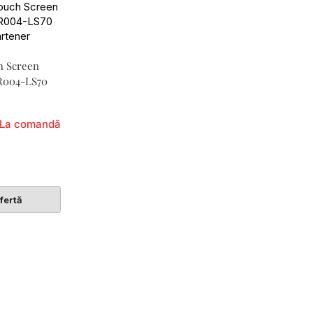
h Screen
XR004-LS70
La comandă
fertă