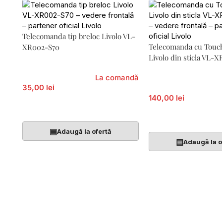
Telecomanda tip breloc Livolo VL-
Telecomanda cu Touc
XR002-S70
Livolo din sticla VL-
La comandă
35,00 lei
140,00 lei
Adaugă În Coș
Adaugă În Coș
▤
Adaugă la ofertă
▤
Adaugă la o