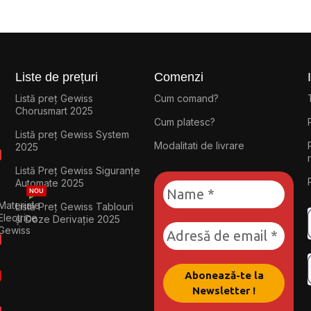
Liste de prețuri
Comenzi
Listă preț Gewiss
Cum comand?
Chorusmart 2025
Cum platesc?
Listă preț Gewiss System
Modalitati de livrare
2025
Listă Preț Gewiss Siguranțe
Automate 2025
NOU
Materiale
Listă Preț Gewiss Tablouri
Electrice
și Doze Derivație 2025
Gewiss