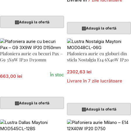
Adaugă În Coș
Adaugă În Coș
▤
Adaugă la ofertă
▤
Adaugă la ofertă
Plafoniera aurie cu becuri Pax –
Plafoniera aurie cu globuri din
G9 3X9W IP20 D150mm
sticla Nostalgia E14 6X40W IP20
2302,63 lei
În stoc
663,00 lei
Livrare în 7 zile lucrătoare
Adaugă În Coș
Adaugă În Coș
▤
Adaugă la ofertă
▤
Adaugă la ofertă