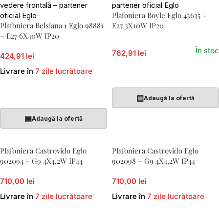
Plafoniera Boyle Eglo 43635 –
Plafoniera Belsiana 1 Eglo 98881
E27 3X10W IP20
– E27 6X40W IP20
În stoc
762,91 lei
424,91 lei
Livrare în
7 zile lucrătoare
Adaugă În Coș
Adaugă În Coș
▤
Adaugă la ofertă
▤
Adaugă la ofertă
Plafoniera Castrovido Eglo
Plafoniera Castrovido Eglo
902094 – G9 4X4,2W IP44
902098 – G9 4X4,2W IP44
710,00 lei
710,00 lei
Livrare în
7 zile lucrătoare
Livrare în
7 zile lucrătoare