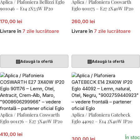
Aplica / Plafoniera Bellizzi Eglo
Aplica / Plafoniera Coswarth
901046 – E14 2X7,5W IP20
Eglo 901175 – E27 2X40W IP20
170,00 lei
260,00 lei
Livrare în
7 zile lucrătoare
Livrare în
7 zile lucrătoare
Adaugă În Coș
Adaugă În Coș
▤
▤
Adaugă la ofertă
Adaugă la ofertă
Aplica / Plafoniera Coswarth
Aplica / Plafoniera Gatebeck
Eglo 901176 – E27 3X40W IP20
Eglo 44092 – E14 2X40W IP20
410,00 lei
În stoc
300,00 lei