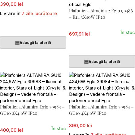
390,00 lei
Plafoniera Almeida 2 Eglo 99486
Livrare în
7 zile lucrătoare
– E14 3X40W IP20
Adaugă În Coș
În stoc
697,91 lei
▤
Adaugă la ofertă
Adaugă În Coș
▤
Adaugă la ofertă
Plafoniera Altamira Eglo 39983 –
Plafoniera Altamira Eglo 39984 –
GU10 2X4,6W IP20
GU10 4X4,6W IP20
390,00 lei
În stoc
400,00 lei
Livrare în
7 zile lucrătoare