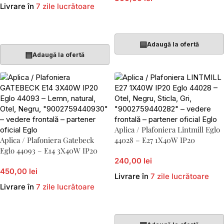
Livrare în
7 zile lucrătoare
Adaugă În Coș
Adaugă În Coș
▤
Adaugă la ofertă
▤
Adaugă la ofertă
Aplica / Plafoniera Lintmill Eglo
Aplica / Plafoniera Gatebeck
44028 – E27 1X40W IP20
Eglo 44093 – E14 3X40W IP20
240,00 lei
450,00 lei
Livrare în
7 zile lucrătoare
Livrare în
7 zile lucrătoare
Adaugă În Coș
Adaugă În Coș