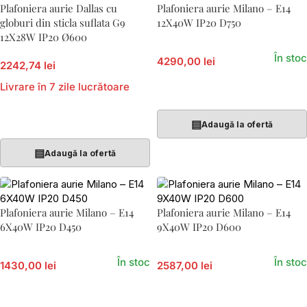
Plafoniera aurie Dallas cu
Plafoniera aurie Milano – E14
globuri din sticla suflata G9
12X40W IP20 D750
12X28W IP20 Ø600
În stoc
4290,00 lei
2242,74 lei
Livrare în 7 zile lucrătoare
Adaugă În Coș
Adaugă În Coș
▤
Adaugă la ofertă
▤
Adaugă la ofertă
Plafoniera aurie Milano – E14
Plafoniera aurie Milano – E14
6X40W IP20 D450
9X40W IP20 D600
În stoc
În stoc
1430,00 lei
2587,00 lei
Adaugă În Coș
Adaugă În Coș