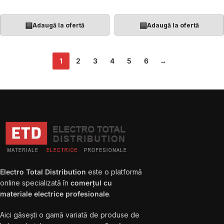
Adaugă În Coș
Adaugă În Coș
▤
▤
Adaugă la ofertă
Adaugă la ofertă
1
2
3
4
5
6
→
Electro Total Distribution
este o platformă
online specializată în
comerțul cu
materiale electrice profesionale
.
Aici găsești o gamă variată de produse de