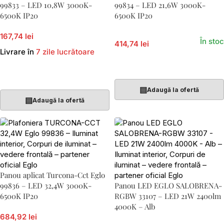
99833 – LED 10,8W 3000K-
99834 – LED 21,6W 3000K-
6500K IP20
6500K IP20
167,74 lei
În stoc
414,74 lei
Livrare în
7 zile lucrătoare
Adaugă În Coș
Adaugă În Coș
▤
Adaugă la ofertă
▤
Adaugă la ofertă
Panou aplicat Turcona-Cct Eglo
99836 – LED 32,4W 3000K-
Panou LED EGLO SALOBRENA-
6500K IP20
RGBW 33107 – LED 21W 2400lm
4000K – Alb
684,92 lei