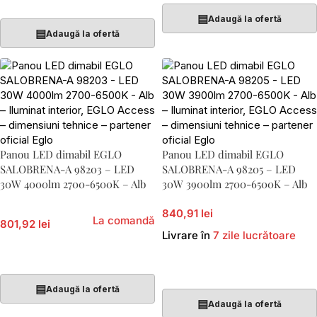
Adaugă În Coș
▤
Adaugă la ofertă
▤
Adaugă la ofertă
Panou LED dimabil EGLO
Panou LED dimabil EGLO
SALOBRENA-A 98203 – LED
SALOBRENA-A 98205 – LED
30W 4000lm 2700-6500K – Alb
30W 3900lm 2700-6500K – Alb
840,91 lei
La comandă
801,92 lei
Livrare în
7 zile lucrătoare
Adaugă În Coș
Adaugă În Coș
▤
Adaugă la ofertă
▤
Adaugă la ofertă