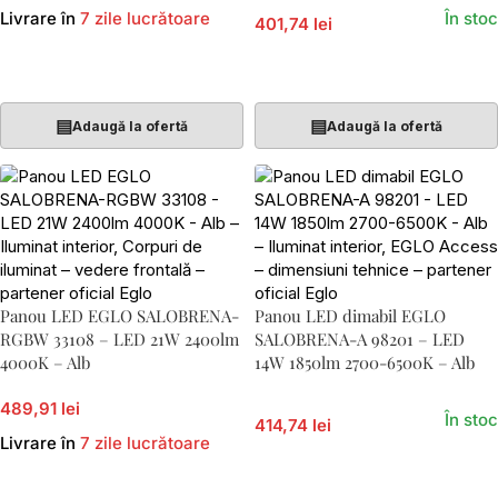
Livrare în
7 zile lucrătoare
În stoc
401,74 lei
Adaugă În Coș
Adaugă În Coș
▤
▤
Adaugă la ofertă
Adaugă la ofertă
Panou LED EGLO SALOBRENA-
Panou LED dimabil EGLO
RGBW 33108 – LED 21W 2400lm
SALOBRENA-A 98201 – LED
4000K – Alb
14W 1850lm 2700-6500K – Alb
489,91 lei
În stoc
414,74 lei
Livrare în
7 zile lucrătoare
Adaugă În Coș