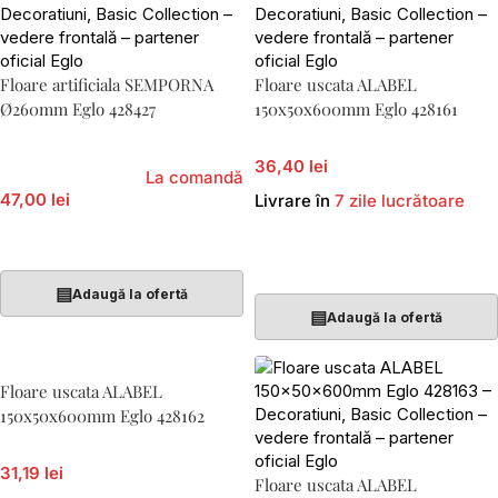
Floare artificiala SEMPORNA
Floare uscata ALABEL
Ø260mm Eglo 428427
150x50x600mm Eglo 428161
36,40 lei
La comandă
47,00 lei
Livrare în
7 zile lucrătoare
Adaugă În Coș
Adaugă În Coș
▤
Adaugă la ofertă
▤
Adaugă la ofertă
Floare uscata ALABEL
150x50x600mm Eglo 428162
31,19 lei
Floare uscata ALABEL