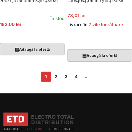
200x130x600mm Eglo 428087
200x40x450mm Eglo 428086
78,01 lei
În stoc
182,00 lei
Livrare în
7 zile lucrătoare
Adaugă În Coș
Adaugă În Coș
▤
Adaugă la ofertă
▤
Adaugă la ofertă
1
2
3
4
→