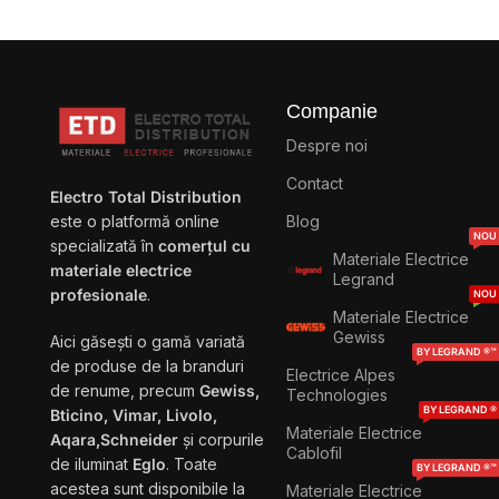
Companie
Despre noi
Contact
Electro Total Distribution
Blog
este o platformă online
NOU
specializată în
comerțul cu
Materiale Electrice
materiale electrice
Legrand
profesionale
.
NOU
Materiale Electrice
Gewiss
Aici găsești o gamă variată
BY LEGRAND ®™
de produse de la branduri
Electrice Alpes
de renume, precum
Gewiss,
Technologies
BY LEGRAND ®
Bticino, Vimar, Livolo,
Materiale Electrice
Aqara,Schneider
și corpurile
Cablofil
de iluminat
Eglo
. Toate
BY LEGRAND ®™
acestea sunt disponibile la
Materiale Electrice