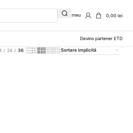
Contul meu
0,00 lei
Devino partener ETD
8
24
36