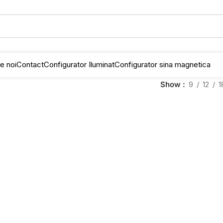
e noi
Contact
Configurator Iluminat
Configurator sina magnetica
Show
9
12
1