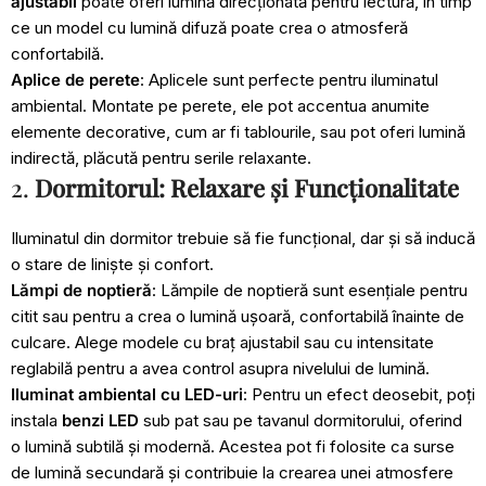
ajustabil
poate oferi lumină direcționată pentru lectură, în timp
ce un model cu lumină difuză poate crea o atmosferă
confortabilă.
Aplice de perete
: Aplicele sunt perfecte pentru iluminatul
ambiental. Montate pe perete, ele pot accentua anumite
elemente decorative, cum ar fi tablourile, sau pot oferi lumină
indirectă, plăcută pentru serile relaxante.
2.
Dormitorul: Relaxare și Funcționalitate
Iluminatul din dormitor trebuie să fie funcțional, dar și să inducă
o stare de liniște și confort.
Lămpi de noptieră
: Lămpile de noptieră sunt esențiale pentru
citit sau pentru a crea o lumină ușoară, confortabilă înainte de
culcare. Alege modele cu braț ajustabil sau cu intensitate
reglabilă pentru a avea control asupra nivelului de lumină.
Iluminat ambiental cu LED-uri
: Pentru un efect deosebit, poți
instala
benzi LED
sub pat sau pe tavanul dormitorului, oferind
o lumină subtilă și modernă. Acestea pot fi folosite ca surse
de lumină secundară și contribuie la crearea unei atmosfere