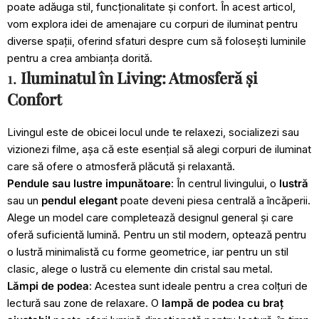
poate adăuga stil, funcționalitate și confort. În acest articol,
vom explora idei de amenajare cu corpuri de iluminat pentru
diverse spații, oferind sfaturi despre cum să folosești luminile
pentru a crea ambianța dorită.
1.
Iluminatul în Living: Atmosferă și
Confort
Livingul este de obicei locul unde te relaxezi, socializezi sau
vizionezi filme, așa că este esențial să alegi corpuri de iluminat
care să ofere o atmosferă plăcută și relaxantă.
Pendule sau lustre impunătoare
: În centrul livingului, o
lustră
sau un
pendul
elegant
poate deveni piesa centrală a încăperii.
Alege un model care completează designul general și care
oferă suficientă lumină. Pentru un stil modern, optează pentru
o lustră minimalistă cu forme geometrice, iar pentru un stil
clasic, alege o lustră cu elemente din cristal sau metal.
Lămpi de podea
: Acestea sunt ideale pentru a crea colțuri de
lectură sau zone de relaxare. O
lampă de podea cu braț