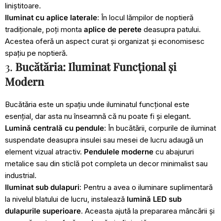
liniștitoare.
Iluminat cu aplice laterale
: În locul lămpilor de noptieră
tradiționale, poți monta
aplice de perete
deasupra patului.
Acestea oferă un aspect curat și organizat și economisesc
spațiu pe noptieră.
3.
Bucătăria: Iluminat Funcțional și
Modern
Bucătăria este un spațiu unde iluminatul funcțional este
esențial, dar asta nu înseamnă că nu poate fi și elegant.
Lumină centrală cu pendule
: În bucătării, corpurile de iluminat
suspendate deasupra insulei sau mesei de lucru adaugă un
element vizual atractiv.
Pendulele moderne
cu abajururi
metalice sau din sticlă pot completa un decor minimalist sau
industrial.
Iluminat sub dulapuri
: Pentru a avea o iluminare suplimentară
la nivelul blatului de lucru, instalează
lumină LED sub
dulapurile superioare
. Aceasta ajută la prepararea mâncării și