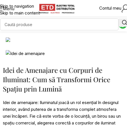
Skip to navigation
Contul meu
Menu
Skip to main content
Colectia Maserlo Eglo
Idei de Amenajare cu Corpuri de
Colectia Pasteri Eglo
Vezi Colectia
Iluminat: Cum să Transformi Orice
Vezi Colectia
Spațiu prin Lumină
Idei de amenajare: Iluminatul joacă un rol esențial în designul
interior, având puterea de a transforma complet atmosfera
unei încăperi. Fie că este vorba de o locuință, un birou sau un
spațiu comercial, alegerea corectă a corpurilor de iluminat