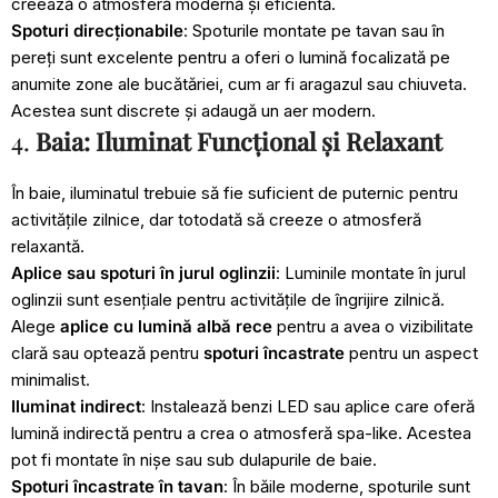
creează o atmosferă modernă și eficientă.
Spoturi
direcționabile
: Spoturile montate pe tavan sau în
pereți sunt excelente pentru a oferi o lumină focalizată pe
anumite zone ale bucătăriei, cum ar fi aragazul sau chiuveta.
Acestea sunt discrete și adaugă un aer modern.
4.
Baia: Iluminat Funcțional și Relaxant
În baie, iluminatul trebuie să fie suficient de puternic pentru
activitățile zilnice, dar totodată să creeze o atmosferă
relaxantă.
Aplice
sau spoturi în jurul oglinzii
: Luminile montate în jurul
oglinzii sunt esențiale pentru activitățile de îngrijire zilnică.
Alege
aplice cu lumină albă rece
pentru a avea o vizibilitate
clară sau optează pentru
spoturi încastrate
pentru un aspect
minimalist.
Iluminat indirect
: Instalează benzi LED sau aplice care oferă
lumină indirectă pentru a crea o atmosferă spa-like. Acestea
pot fi montate în nișe sau sub dulapurile de baie.
Spoturi încastrate în tavan
: În băile moderne, spoturile sunt