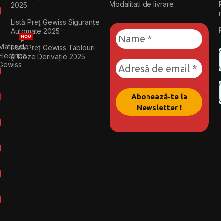
Modalitati de livrare
2025
Listă Preț Gewiss Siguranțe
Automate 2025
NOU
Materiale
Listă Preț Gewiss Tablouri
Electrice
și Doze Derivație 2025
Gewiss