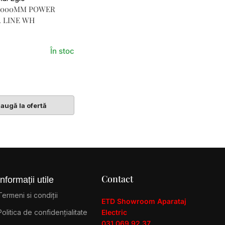
2000MM POWER
. LINE WH
În stoc
Coș
augă la ofertă
Contact
Informații utile
Termeni si condiții
ETD Showroom Aparataj
Politica de confidențialitate
Electric
031 069 92 37