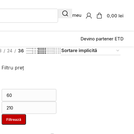
Contul meu
0,00 lei
Devino partener ETD
8
24
36
Filtru preț
Filtrează