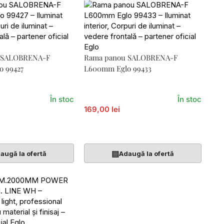
 SALOBRENA-F
Rama panou SALOBRENA-F
m Eglo 99427
L600mm Eglo 99433
În stoc
În stoc
169,00 lei
Coș
Adaugă În Coș
▤
augă la ofertă
Adaugă la ofertă