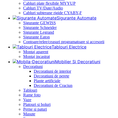
Cabluri plate flexibile MYYUP
Cabluri TV/Date/Audio
Cabluri subterane rigide CYABY-F
Sigurante Automate
Sigurante GEWISS
Sigurante Schneider
Sigurante Legrand
Sigurante Eaton
Contoare/relee/ceasuri programatoare si accesorii
Tablouri Electrice
Montaj aparent
Montaj incastrat
Mobilier Si Decoratiuni
Decoratiuni
Decoratiuni de interior
Decoratiuni de perete
Plante artificiale
Decoratiuni de Craciun
Tablouri
Rame foto
Vaze
Platouri si boluri
Perne si paturi
Masute