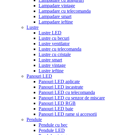
Lampadare cu abajururi
Lampadare vintage
Lampadare cu telecomanda
Lampadare smart
Lampadare ieftine
Lustre
Lustre LED
Lustre cu becuri
Lustre ventilator
Lustre cu telecomanda
Lustre cu cristale
Lustre smart
Lustre vintage
Lustre ieftine
Panouri LED
Panouri LED aplicate
Panouri LED incastrate
Panouri LED cu telecomanda
Panouri LED cu senzor de miscare
Panouri LED RGB
Panouri LED baie
Panouri LED rame si accesorii
Pendule
Pendule cu bec
Pendule LED