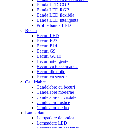
Banda LED COB
Banda LED RGB
Banda LED flexibila
Banda LED inteligenta
Profile banda LED
Becuri
Becuri LED
Becuri E27
Becuri E14
Becuri G9
Becuri GU10
Becuri inteligente
Becuri cu telecomanda
Becuri dimabile
Becuri cu senzor
Candelabre
Candelabre cu becuri
Candelabre moderne
Candelabre cu cristale
Candelabre rustice
Candelabre de lux
Lampadare
Lampadare de podea
Lampadare LED