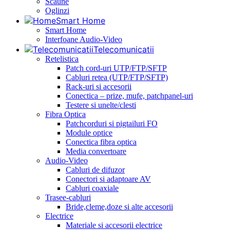
Scaune
Oglinzi
Smart Home
Smart Home
Interfoane Audio-Video
Telecomunicatii
Retelistica
Patch cord-uri UTP/FTP/SFTP
Cabluri retea (UTP/FTP/SFTP)
Rack-uri si accesorii
Conectica – prize, mufe, patchpanel-uri
Testere si unelte/clesti
Fibra Optica
Patchcorduri si pigtailuri FO
Module optice
Conectica fibra optica
Media convertoare
Audio-Video
Cabluri de difuzor
Conectori si adaptoare AV
Cabluri coaxiale
Trasee-cabluri
Bride,cleme,doze si alte accesorii
Electrice
Materiale si accesorii electrice