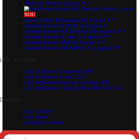
Materiale Electrice Legrand
NOU
Materiale Electrice Gewiss
NOU
Electrice Alpes Technologies
By Legrand ®™
Materiale Electrice Cablofil
by Legrand ®
Materiale Electrice CP Electronics
By Legrand ®™
Materiale Electrice Ecotap
By Legrand ®™
Materiale Electrice IME
By Legrand ®™
Materiale Electrice NETATMO
By Legrand ®™
Liste de prețuri
Listă preț Gewiss Chorusmart 2025
Listă preț Gewiss System 2025
Listă Preț Gewiss Siguranțe Automate 2025
Listă Preț Gewiss Tablouri și Doze Derivație 2025
Comenzi
Cum comand?
Cum platesc?
Modalitati de livrare