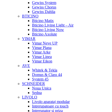
Gewiss System
Gewiss Chorus
Gewiss Dahlia
BTICINO
Bticino Matix
Bticino Living Light – Air
Bticino Living Now
Bticino Axolute
VIMAR
Vimar Neve UP
Vimar Plana
Vimar Arke
Vimar Linea
Vimar Eikon
AVE
Whitek & Tekla
Domus & Class 44
System 45
SCHNEIDER
Noua Unica
Sedna
LIVOLO
Livolo aparataj modular
Intrerupatoare cu touch
Intrerupator si priza