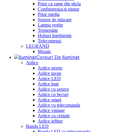
Prize cu rame din sticla
Configureaza-ti singur
Prize media
Senzor de miscare
Lampa veghe
Termostate
Huburi Inteligente
Telecomenzi
LEGRAND
Mosaic
Corpuri De Iluminat
Aplice
Aplice perete
Aplice tavan
Aplice LED
Aplice baie
Aplice cu senzor
Aplice cu becuri
Aplice smart
Aplice cu telecomanda
Aplice vintage
Aplice cu cristale
Aplice ieftine
Banda LED
Banda LED cu telecomanda