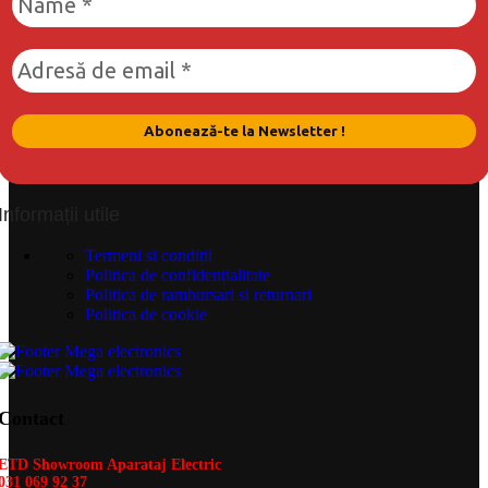
Informații utile
Termeni si condiții
Politica de confidențialitate
Politica de rambursari si returnari
Politica de cookie
Contact
ETD Showroom Aparataj Electric
031 069 92 37