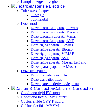
Lampi emergenta-veghe
Materiale Electrice
Tub / teava / copex
Tub rigid
Tub flexibil
Doze modulare
Doze tencuiala aparataj Gewiss
Doze tencuiala aparataj Bticino
Doze tencuiala aparataj Vimar
Doze tencuiala aparataj AVE
Doze rigips aparataj Gewiss
Doze rigips aparataj Bticino
Doze rigips aparataj VIMAR
Doze rigips aparataj AVE
Doze rigips aparataj Mosaic Legrand
Doze aparataj aparente Mosaic
Doze de legatura
Doze derivatie tencuiala
Doze derivatie rigips
Doze aparente derivatie/legatura
Cabluri Si Conductori
Conductor rigid FY cupru
Conductor flexibil MYF cupru
Cabluri rigide CYY-F cupru
Cabluri flexibile MYYM