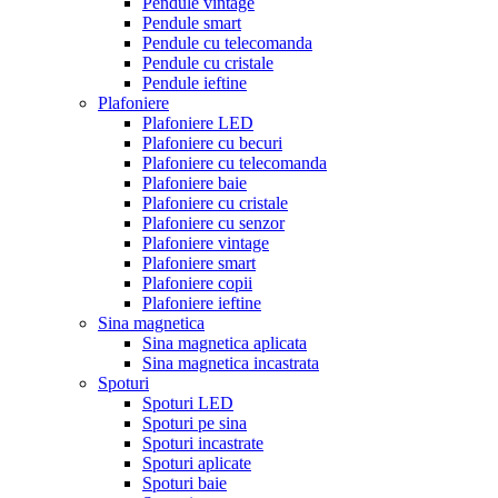
Pendule vintage
Pendule smart
Pendule cu telecomanda
Pendule cu cristale
Pendule ieftine
Plafoniere
Plafoniere LED
Plafoniere cu becuri
Plafoniere cu telecomanda
Plafoniere baie
Plafoniere cu cristale
Plafoniere cu senzor
Plafoniere vintage
Plafoniere smart
Plafoniere copii
Plafoniere ieftine
Sina magnetica
Sina magnetica aplicata
Sina magnetica incastrata
Spoturi
Spoturi LED
Spoturi pe sina
Spoturi incastrate
Spoturi aplicate
Spoturi baie