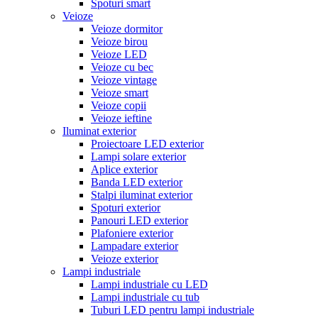
Spoturi smart
Veioze
Veioze dormitor
Veioze birou
Veioze LED
Veioze cu bec
Veioze vintage
Veioze smart
Veioze copii
Veioze ieftine
Iluminat exterior
Proiectoare LED exterior
Lampi solare exterior
Aplice exterior
Banda LED exterior
Stalpi iluminat exterior
Spoturi exterior
Panouri LED exterior
Plafoniere exterior
Lampadare exterior
Veioze exterior
Lampi industriale
Lampi industriale cu LED
Lampi industriale cu tub
Tuburi LED pentru lampi industriale