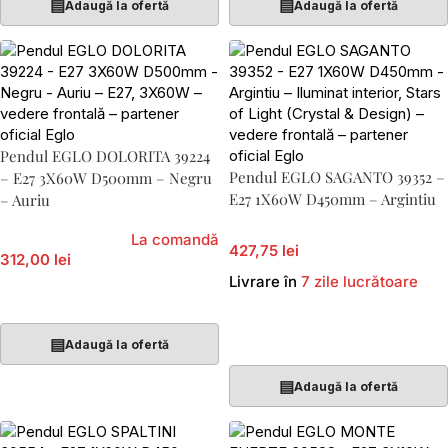
▤
▤
Adaugă la ofertă
Adaugă la ofertă
Pendul EGLO DOLORITA 39224
Pendul EGLO SAGANTO 39352 –
– E27 3X60W D500mm – Negru
E27 1X60W D450mm – Argintiu
– Auriu
La comandă
427,75 lei
312,00 lei
Livrare în
7 zile lucrătoare
Citește Mai Mult
Adaugă În Coș
▤
Adaugă la ofertă
▤
Adaugă la ofertă