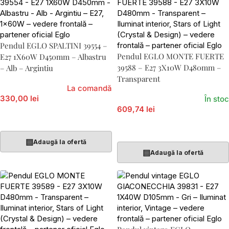
Pendul EGLO SPALTINI 39554 –
Pendul EGLO MONTE FUERTE
E27 1X60W D450mm – Albastru
39588 – E27 3X10W D480mm –
– Alb – Argintiu
Transparent
La comandă
330,00 lei
În stoc
609,74 lei
Citește Mai Mult
Adaugă În Coș
▤
Adaugă la ofertă
▤
Adaugă la ofertă