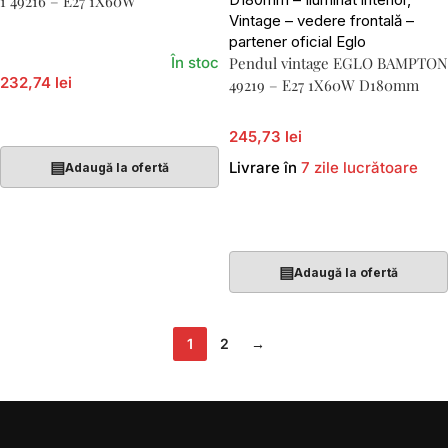
1 49216 – E27 1X60W
În stoc
Pendul vintage EGLO BAMPTON
232,74 lei
49219 – E27 1X60W D180mm
Adaugă În Coș
245,73 lei
▤
Livrare în
7 zile lucrătoare
Adaugă la ofertă
Adaugă În Coș
▤
Adaugă la ofertă
1
2
→