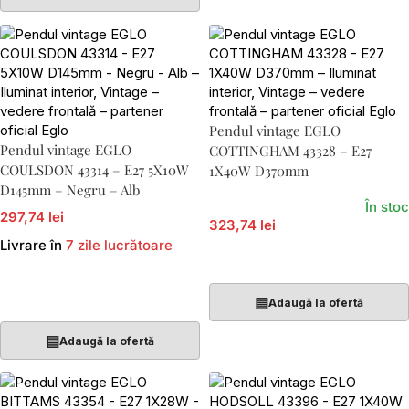
Pendul vintage EGLO
Pendul vintage EGLO
COTTINGHAM 43328 – E27
COULSDON 43314 – E27 5X10W
1X40W D370mm
D145mm – Negru – Alb
În stoc
297,74 lei
323,74 lei
Livrare în
7 zile lucrătoare
Adaugă În Coș
Adaugă În Coș
▤
Adaugă la ofertă
▤
Adaugă la ofertă