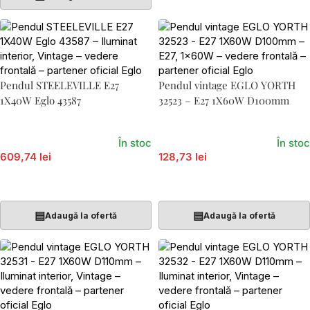
Pendul STEELEVILLE E27
Pendul vintage EGLO YORTH
1X40W Eglo 43587
32523 – E27 1X60W D100mm
În stoc
În stoc
609,74 lei
128,73 lei
Adaugă În Coș
Adaugă În Coș
▤
▤
Adaugă la ofertă
Adaugă la ofertă