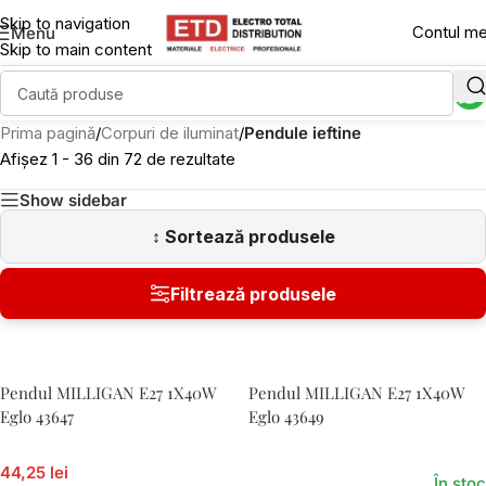
Skip to navigation
Contul m
Menu
Skip to main content
Prima pagină
/
Corpuri de iluminat
/
Pendule ieftine
Afișez 1 - 36 din 72 de rezultate
Show sidebar
Pendul MILLIGAN E27 1X40W
Pendul MILLIGAN E27 1X40W
Eglo 43647
Eglo 43649
44,25 lei
În stoc