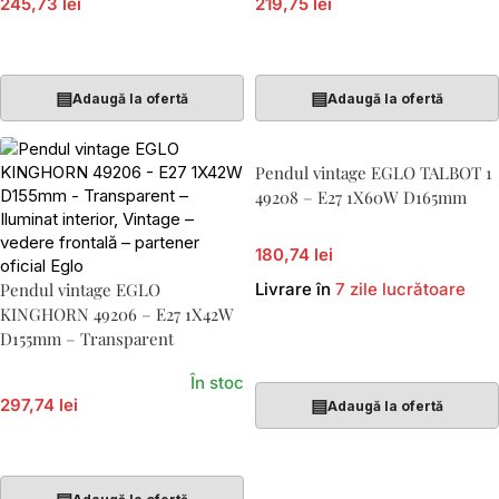
245,73 lei
219,75 lei
Adaugă În Coș
Adaugă În Coș
▤
▤
Adaugă la ofertă
Adaugă la ofertă
Pendul vintage EGLO TALBOT 1
49208 – E27 1X60W D165mm
180,74 lei
Pendul vintage EGLO
Livrare în
7 zile lucrătoare
KINGHORN 49206 – E27 1X42W
D155mm – Transparent
Adaugă În Coș
În stoc
297,74 lei
▤
Adaugă la ofertă
Adaugă În Coș