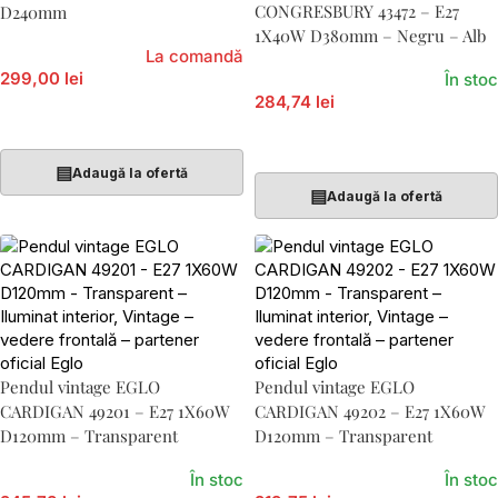
CONGRESBURY 43472 – E27
D240mm
1X40W D380mm – Negru – Alb
La comandă
299,00 lei
În stoc
284,74 lei
Citește Mai Mult
Adaugă În Coș
▤
Adaugă la ofertă
▤
Adaugă la ofertă
Pendul vintage EGLO
Pendul vintage EGLO
CARDIGAN 49201 – E27 1X60W
CARDIGAN 49202 – E27 1X60W
D120mm – Transparent
D120mm – Transparent
În stoc
În stoc