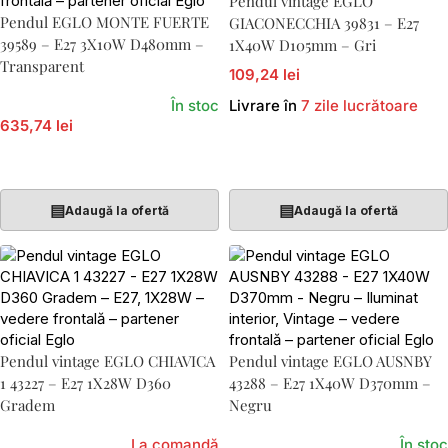
Pendul vintage EGLO
Pendul EGLO MONTE FUERTE
GIACONECCHIA 39831 – E27
39589 – E27 3X10W D480mm –
1X40W D105mm – Gri
Transparent
109,24 lei
În stoc
Livrare în
7 zile lucrătoare
635,74 lei
Adaugă În Coș
Adaugă În Coș
▤
▤
Adaugă la ofertă
Adaugă la ofertă
Pendul vintage EGLO CHIAVICA
Pendul vintage EGLO AUSNBY
1 43227 – E27 1X28W D360
43288 – E27 1X40W D370mm –
Gradem
Negru
La comandă
În stoc