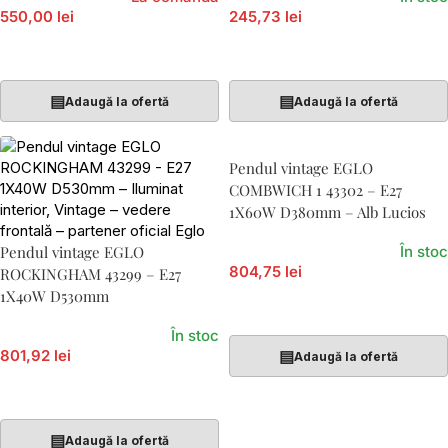
550,00 lei
245,73 lei
Citește Mai Mult
Adaugă În Coș
▤
▤
Adaugă la ofertă
Adaugă la ofertă
Pendul vintage EGLO
COMBWICH 1 43302 – E27
1X60W D380mm – Alb Lucios
Pendul vintage EGLO
În stoc
804,75 lei
ROCKINGHAM 43299 – E27
1X40W D530mm
Adaugă În Coș
În stoc
801,92 lei
▤
Adaugă la ofertă
Adaugă În Coș
▤
Adaugă la ofertă