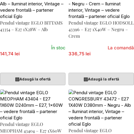
Pendul vintage EGLO BITTAMS
Pendul vintage EGLO HODSOLL
43354 – E27 1X28W – Alb
43396 – E27 1X40W – Negru –
Crem
În stoc
La comandă
141,74 lei
336,75 lei
Adaugă În Coș
Adaugă În Coș
▤
▤
Adaugă la ofertă
Adaugă la ofertă
Pendul vintage EGLO
Pendul vintage EGLO
MEOPHAM 43404 – E27 1X60W