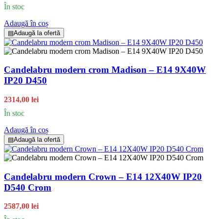
În stoc
Adaugă în coș
▤
Adaugă la ofertă
Candelabru modern crom Madison – E14 9X40W
IP20 D450
2314,00 lei
În stoc
Adaugă în coș
▤
Adaugă la ofertă
Candelabru modern Crown – E14 12X40W IP20
D540 Crom
2587,00 lei