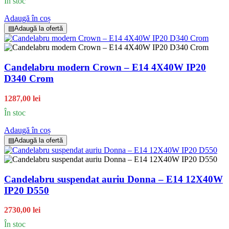
În stoc
Adaugă în coș
▤
Adaugă la ofertă
Candelabru modern Crown – E14 4X40W IP20
D340 Crom
1287,00 lei
În stoc
Adaugă în coș
▤
Adaugă la ofertă
Candelabru suspendat auriu Donna – E14 12X40W
IP20 D550
2730,00 lei
În stoc