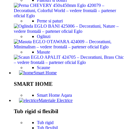
Platouri si boluri
Perne si paturi
Oglinzi
Masute
Scaune
Smart Home
SMART HOME
Smart Home Aqara
Materiale Electrice
Tub rigid si flexibil
Tub rigid
Tub flexibil