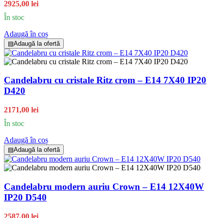
2925,00 lei
În stoc
Adaugă în coș
▤
Adaugă la ofertă
Candelabru cu cristale Ritz crom – E14 7X40 IP20
D420
2171,00 lei
În stoc
Adaugă în coș
▤
Adaugă la ofertă
Candelabru modern auriu Crown – E14 12X40W
IP20 D540
2587,00 lei