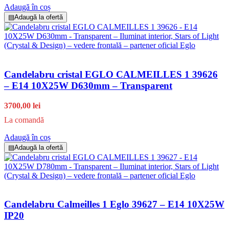
Adaugă în coș
▤
Adaugă la ofertă
Candelabru cristal EGLO CALMEILLES 1 39626
– E14 10X25W D630mm – Transparent
3700,00 lei
La comandă
Adaugă în coș
▤
Adaugă la ofertă
Candelabru Calmeilles 1 Eglo 39627 – E14 10X25W
IP20