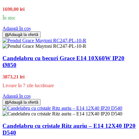
1690,00 lei
În stoc
Adaugă în coș
▤
Adaugă la ofertă
Candelabru cu becuri Grace E14 10X60W IP20
Ø850
3873,21 lei
Livrare în 7 zile lucrătoare
Adaugă în coș
▤
Adaugă la ofertă
Candelabru cu cristale Ritz auriu – E14 12X40 IP20
D540