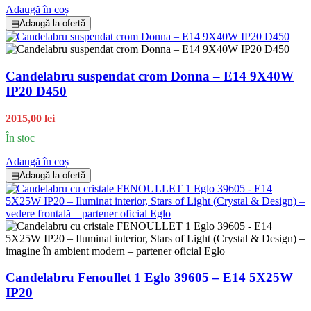
Adaugă în coș
▤
Adaugă la ofertă
Candelabru suspendat crom Donna – E14 9X40W
IP20 D450
2015,00 lei
În stoc
Adaugă în coș
▤
Adaugă la ofertă
Candelabru Fenoullet 1 Eglo 39605 – E14 5X25W
IP20