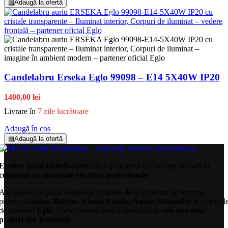
▤
Adaugă la ofertă
Candelabru Erseka Eglo 99098 – E14 5X40W IP20
1400,00 lei
Livrare în
7 zile lucrătoare
Adaugă în coș
▤
Adaugă la ofertă
Electro Total Distribution
este o platformă online specializată în
comerțul cu materiale electrice profesionale
.
Aici găsești o gamă variată de produse de la branduri de renume,
precum
Gewiss, Bticino, Vimar, Livolo, Aqara,Schneider
și corpuril
de iluminat
Eglo
. Toate acestea sunt disponibile la
cele mai mici
prețuri din România
.