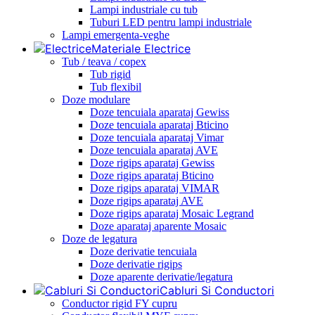
Lampi industriale cu tub
Tuburi LED pentru lampi industriale
Lampi emergenta-veghe
Materiale Electrice
Tub / teava / copex
Tub rigid
Tub flexibil
Doze modulare
Doze tencuiala aparataj Gewiss
Doze tencuiala aparataj Bticino
Doze tencuiala aparataj Vimar
Doze tencuiala aparataj AVE
Doze rigips aparataj Gewiss
Doze rigips aparataj Bticino
Doze rigips aparataj VIMAR
Doze rigips aparataj AVE
Doze rigips aparataj Mosaic Legrand
Doze aparataj aparente Mosaic
Doze de legatura
Doze derivatie tencuiala
Doze derivatie rigips
Doze aparente derivatie/legatura
Cabluri Si Conductori
Conductor rigid FY cupru