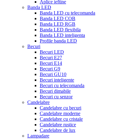
Aplice ieftine
Banda LED
Banda LED cu telecomanda
Banda LED COB
Banda LED RGB
Banda LED flexibila
Banda LED inteligenta
Profile banda LED
Becuri
Becuri LED
Becuri E27
Becuri E14
Becuri G9
Becuri GU10
Becuri inteligente
Becuri cu telecomanda
Becuri dimabile
Becuri cu senzor
Candelabre
Candelabre cu becuri
Candelabre moderne
Candelabre cu cristale
Candelabre rustice
Candelabre de lux
Lampadare