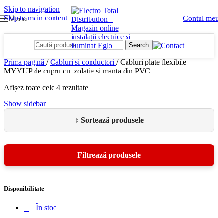
Skip to navigation
Skip to main content
Contul me
Menu
Search
Prima pagină
/
Cabluri si conductori
/
Cabluri plate flexibile
MYYUP de cupru cu izolatie si manta din PVC
Afișez toate cele 4 rezultate
Show sidebar
Disponibilitate
În stoc