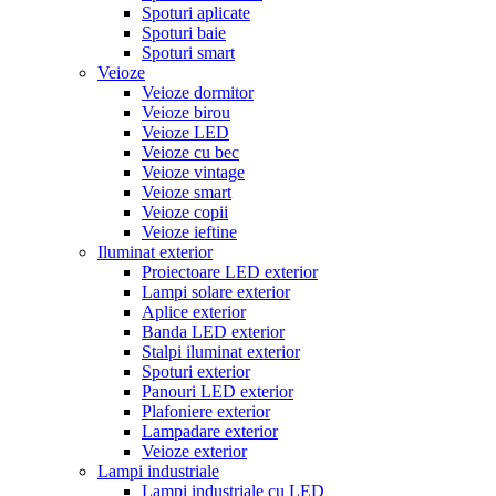
Spoturi aplicate
Spoturi baie
Spoturi smart
Veioze
Veioze dormitor
Veioze birou
Veioze LED
Veioze cu bec
Veioze vintage
Veioze smart
Veioze copii
Veioze ieftine
Iluminat exterior
Proiectoare LED exterior
Lampi solare exterior
Aplice exterior
Banda LED exterior
Stalpi iluminat exterior
Spoturi exterior
Panouri LED exterior
Plafoniere exterior
Lampadare exterior
Veioze exterior
Lampi industriale
Lampi industriale cu LED