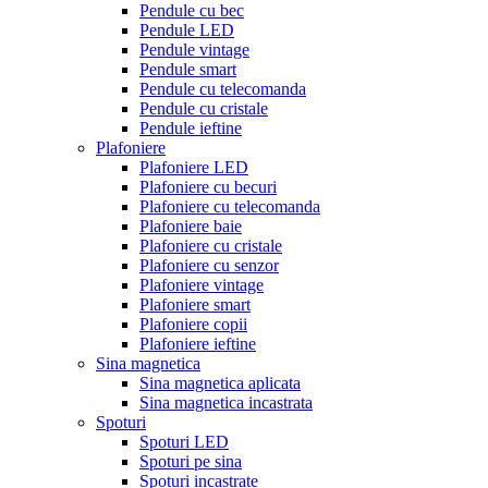
Pendule cu bec
Pendule LED
Pendule vintage
Pendule smart
Pendule cu telecomanda
Pendule cu cristale
Pendule ieftine
Plafoniere
Plafoniere LED
Plafoniere cu becuri
Plafoniere cu telecomanda
Plafoniere baie
Plafoniere cu cristale
Plafoniere cu senzor
Plafoniere vintage
Plafoniere smart
Plafoniere copii
Plafoniere ieftine
Sina magnetica
Sina magnetica aplicata
Sina magnetica incastrata
Spoturi
Spoturi LED
Spoturi pe sina
Spoturi incastrate