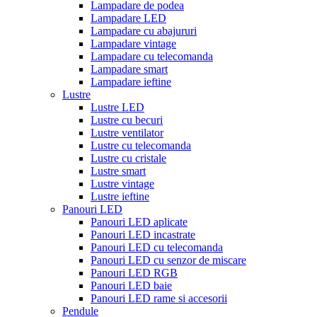
Lampadare de podea
Lampadare LED
Lampadare cu abajururi
Lampadare vintage
Lampadare cu telecomanda
Lampadare smart
Lampadare ieftine
Lustre
Lustre LED
Lustre cu becuri
Lustre ventilator
Lustre cu telecomanda
Lustre cu cristale
Lustre smart
Lustre vintage
Lustre ieftine
Panouri LED
Panouri LED aplicate
Panouri LED incastrate
Panouri LED cu telecomanda
Panouri LED cu senzor de miscare
Panouri LED RGB
Panouri LED baie
Panouri LED rame si accesorii
Pendule