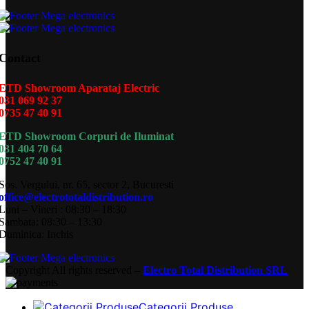
Contact
ETD Showroom Aparataj Electric
031 069 92 37
0735 47 40 91
ETD Showroom Corpuri de Iluminat
031 404 70 64
0752 47 40 91
Sos. Vergului, nr. 65, sector 2, Bucuresti
office@electrototaldistribution.ro
Luni – Vineri : 08:30 – 18:30
Sambata: 08:30 – 13:30
Duminica: Inchis
Copyright
All rights reserved –
Electro Total Distribution SRL
Categorii Produse