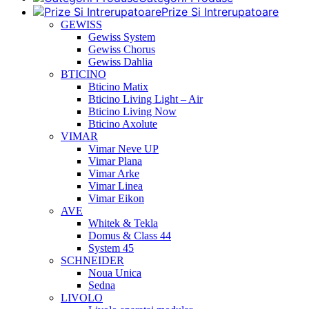
Prize Si Intrerupatoare
GEWISS
Gewiss System
Gewiss Chorus
Gewiss Dahlia
BTICINO
Bticino Matix
Bticino Living Light – Air
Bticino Living Now
Bticino Axolute
VIMAR
Vimar Neve UP
Vimar Plana
Vimar Arke
Vimar Linea
Vimar Eikon
AVE
Whitek & Tekla
Domus & Class 44
System 45
SCHNEIDER
Noua Unica
Sedna
LIVOLO