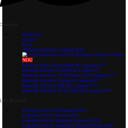
Companie
Despre noi
Contact
Blog
Materiale Electrice Legrand
NOU
Materiale Electrice Gewiss
NOU
Electrice Alpes Technologies
By Legrand ®™
Materiale Electrice Cablofil
by Legrand ®
Materiale Electrice CP Electronics
By Legrand ®™
Materiale Electrice Ecotap
By Legrand ®™
Materiale Electrice IME
By Legrand ®™
Materiale Electrice NETATMO
By Legrand ®™
Liste de prețuri
Listă preț Gewiss Chorusmart 2025
Listă preț Gewiss System 2025
Listă Preț Gewiss Siguranțe Automate 2025
Listă Preț Gewiss Tablouri și Doze Derivație 2025