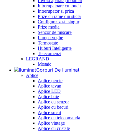
Livolo aparataj modular
Intrerupatoare cu touch
Intrerupator si priza
Prize cu rame din sticla
Configureaza-ti singur
Prize media
Senzor de miscare
Lampa veghe
Termostate
Huburi Inteligente
Telecomenzi
LEGRAND
Mosaic
Corpuri De Iluminat
Aplice
Aplice perete
Aplice tavan
Aplice LED
Aplice baie
Aplice cu senzor
Aplice cu becuri
Aplice smart
Aplice cu telecomanda
Aplice vintage
Aplice cu cristale