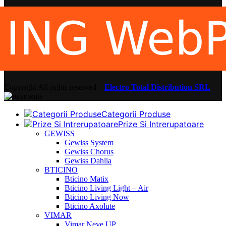
Copyright
All rights reserved –
Electro Total Distribution SRL
Categorii Produse
Prize Si Intrerupatoare
GEWISS
Gewiss System
Gewiss Chorus
Gewiss Dahlia
BTICINO
Bticino Matix
Bticino Living Light – Air
Bticino Living Now
Bticino Axolute
VIMAR
Vimar Neve UP