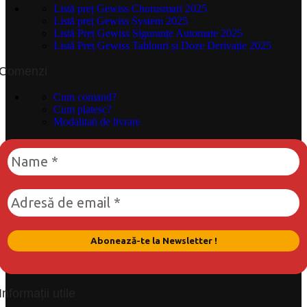
Listă preț Gewiss Chorusmart 2025
Listă preț Gewiss System 2025
Listă Preț Gewiss Siguranțe Automate 2025
Listă Preț Gewiss Tablouri și Doze Derivație 2025
Comenzi
Cum comand?
Cum platesc?
Modalitati de livrare
Informații utile