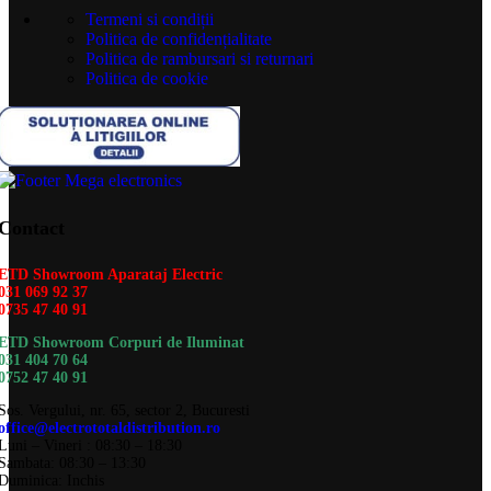
Termeni si condiții
Politica de confidențialitate
Politica de rambursari si returnari
Politica de cookie
Contact
ETD Showroom Aparataj Electric
031 069 92 37
0735 47 40 91
ETD Showroom Corpuri de Iluminat
031 404 70 64
0752 47 40 91
Sos. Vergului, nr. 65, sector 2, Bucuresti
office@electrototaldistribution.ro
Luni – Vineri : 08:30 – 18:30
Sambata: 08:30 – 13:30
Duminica: Inchis