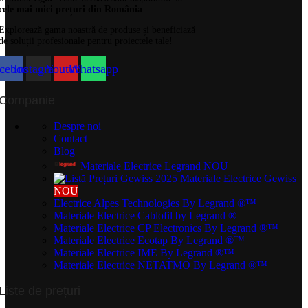
cele mai mici prețuri din România
.
Explorează gama noastră de produse și beneficiază
de soluții profesionale pentru proiectele tale!
cebook
Instagram
Youtube
Whatsapp
Companie
Despre noi
Contact
Blog
Materiale Electrice Legrand
NOU
Materiale Electrice Gewiss
NOU
Electrice Alpes Technologies
By Legrand ®™
Materiale Electrice Cablofil
by Legrand ®
Materiale Electrice CP Electronics
By Legrand ®™
Materiale Electrice Ecotap
By Legrand ®™
Materiale Electrice IME
By Legrand ®™
Materiale Electrice NETATMO
By Legrand ®™
Liste de prețuri