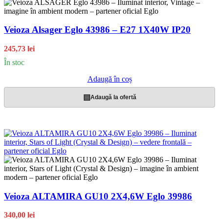
Veioza Alsager Eglo 43986 – E27 1X40W IP20
245,73 lei
În stoc
Adaugă în coș
▤
Adaugă la ofertă
Veioza ALTAMIRA GU10 2X4,6W Eglo 39986
340,00 lei