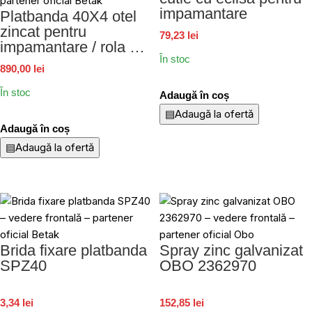
impamantare
Platbanda 40X4 otel
zincat pentru
79,23 lei
impamantare / rola 49-
În stoc
52kg
890,00 lei
În stoc
Adaugă în coș
▤
Adaugă la ofertă
Adaugă în coș
▤
Adaugă la ofertă
Brida fixare platbanda
Spray zinc galvanizat
SPZ40
OBO 2362970
3,34 lei
152,85 lei