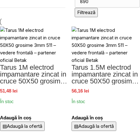
Filtrează
Tarus 1M electrod
Tarus 1.5M electrod
impamantare zincat in
impamantare zincat in
cruce 50X50 grosime
cruce 50X50 grosime
3mm 511
3mm 512
51,48 lei
56,16 lei
În stoc
În stoc
Adaugă în coș
Adaugă în coș
▤
Adaugă la ofertă
▤
Adaugă la ofertă