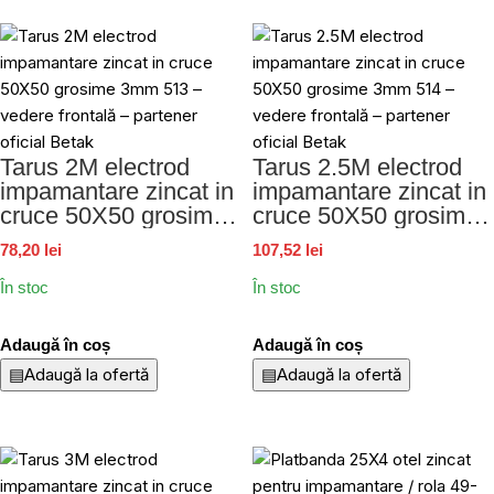
Tarus 2M electrod
Tarus 2.5M electrod
impamantare zincat in
impamantare zincat in
cruce 50X50 grosime
cruce 50X50 grosime
3mm 513
3mm 514
78,20 lei
107,52 lei
În stoc
În stoc
Adaugă în coș
Adaugă în coș
▤
Adaugă la ofertă
▤
Adaugă la ofertă