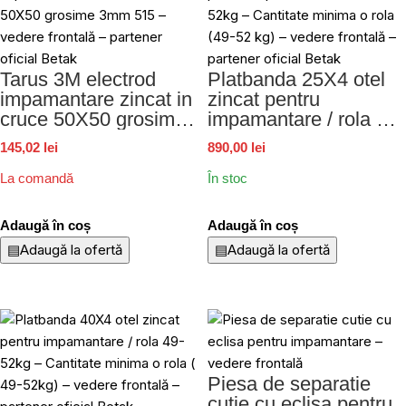
Tarus 3M electrod
Platbanda 25X4 otel
impamantare zincat in
zincat pentru
cruce 50X50 grosime
impamantare / rola 49-
3mm 515
52kg
145,02 lei
890,00 lei
La comandă
În stoc
Adaugă în coș
Adaugă în coș
▤
Adaugă la ofertă
▤
Adaugă la ofertă
Piesa de separatie
cutie cu eclisa pentru