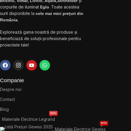
și
Bticino, Vimar, Livolo, Aqara,Schneider
corpurile de iluminat
. Toate acestea
Eglo
sunt disponibile la
cele mai mici prețuri din
.
România
Explorează gama noastră de produse și
beneficiază de soluții profesionale pentru
proiectele tale!
Companie
Despre noi
Contact
Blog
NOU
Materiale Electrice Legrand
NOU
Materiale Electrice Gewiss