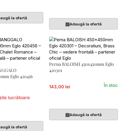
Coș
Adaugă În Coș
augă la ofertă
▤
Adaugă la ofertă
Perna BALOISH 450x450mm Eglo
ANGGALO
420301
0mm Eglo 420456
În stoc
143,00 lei
zile lucrătoare
Adaugă În Coș
Coș
▤
Adaugă la ofertă
augă la ofertă