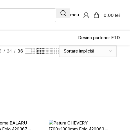
Contul meu
0,00 lei
Devino partener ETD
8
24
36