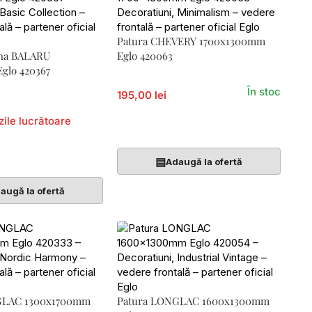
Patura CHEVERY 1700x1300mm
rna BALARU
Eglo 420063
glo 420367
În stoc
195,00 lei
zile lucrătoare
Adaugă În Coș
Coș
▤
Adaugă la ofertă
augă la ofertă
GLAC 1300x1700mm
Patura LONGLAC 1600x1300mm