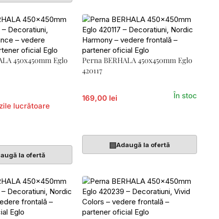
ALA 450x450mm Eglo
Perna BERHALA 450x450mm Eglo
420117
În stoc
169,00 lei
zile lucrătoare
Adaugă În Coș
Coș
▤
Adaugă la ofertă
augă la ofertă