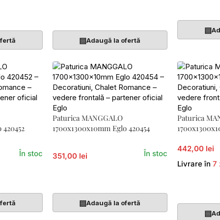
Adaugă În 
Adaugă În Coș
▤
Ad
▤
fertă
Adaugă la ofertă
Paturica MANGGALO
Paturica M
 420452
1700x1300x10mm Eglo 420454
1700x1300x1
442,00 lei
În stoc
În stoc
351,00 lei
Livrare în
7 
Adaugă În Coș
Adaugă În 
▤
fertă
Adaugă la ofertă
▤
Ad