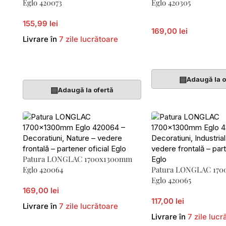
Eglo 420073
Eglo 420305
155,99 lei
169,00 lei
Livrare în
7 zile lucrătoare
Adaugă În Coș
Adaugă În Coș
▤
Adaugă la o
▤
Adaugă la ofertă
Patura LONGLAC 1700x1300mm
Eglo 420064
Patura LONGLAC 17
Eglo 420065
169,00 lei
117,00 lei
Livrare în
7 zile lucrătoare
Livrare în
7 zile lucr