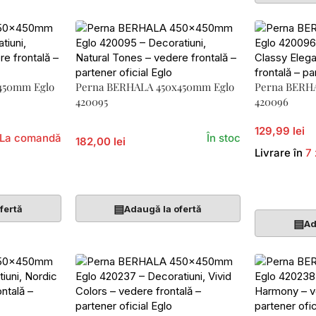
450mm Eglo
Perna BERHALA 450x450mm Eglo
Perna BERH
420095
420096
129,99 lei
La comandă
În stoc
182,00 lei
Livrare în
7 
Adaugă În Coș
Adaugă În 
▤
fertă
Adaugă la ofertă
▤
Ad