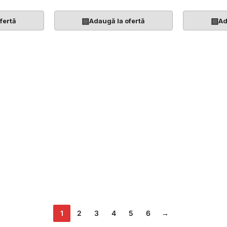
▤
▤
fertă
Adaugă la ofertă
Ad
1
2
3
4
5
6
→