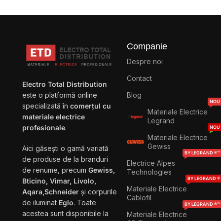
Companie
Despre noi
Contact
Electro Total Distribution
Blog
este o platformă online
NOU
specializată în
comerțul cu
Materiale Electrice
materiale electrice
Legrand
profesionale
.
NOU
Materiale Electrice
Gewiss
Aici găsești o gamă variată
BY LEGRAND ®™
de produse de la branduri
Electrice Alpes
de renume, precum
Gewiss,
Technologies
BY LEGRAND ®
Bticino, Vimar, Livolo,
Materiale Electrice
Aqara,Schneider
și corpurile
Cablofil
de iluminat
Eglo
. Toate
BY LEGRAND ®™
acestea sunt disponibile la
Materiale Electrice