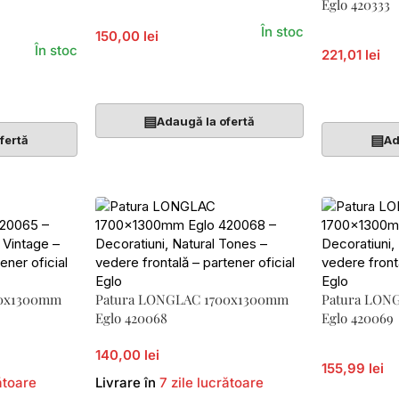
Eglo 420333
În stoc
150,00 lei
În stoc
221,01 lei
Adaugă În Coș
Adaugă În 
▤
Adaugă la ofertă
▤
fertă
Ad
00x1300mm
Patura LONGLAC 1700x1300mm
Patura LON
Eglo 420068
Eglo 420069
140,00 lei
155,99 lei
ătoare
Livrare în
7 zile lucrătoare