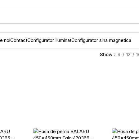
e noi
Contact
Configurator Iluminat
Configurator sina magnetica
Show
9
12
1