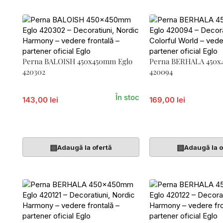
Perna BALOISH 450x450mm Eglo
Perna BERHALA 450x
420302
420094
În stoc
143,00 lei
169,00 lei
Adaugă În Coș
Adaugă În Coș
▤
▤
Adaugă la ofertă
Adaugă la o