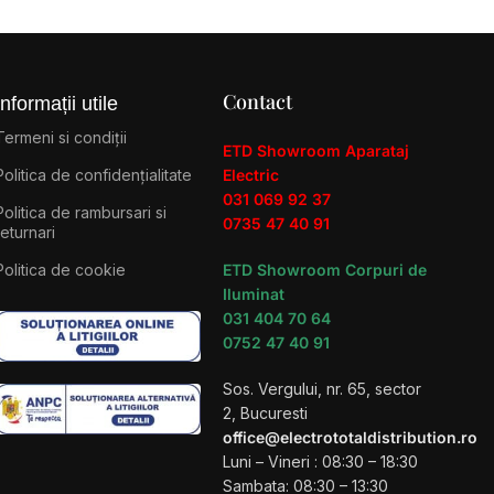
Contact
Informații utile
Termeni si condiții
ETD Showroom Aparataj
Politica de confidențialitate
Electric
031 069 92 37
Politica de rambursari si
0735 47 40 91
returnari
Politica de cookie
ETD Showroom Corpuri de
Iluminat
031 404 70 64
0752 47 40 91
Sos. Vergului, nr. 65, sector
2, Bucuresti
office@electrototaldistribution.ro
Luni – Vineri : 08:30 – 18:30
Sambata: 08:30 – 13:30