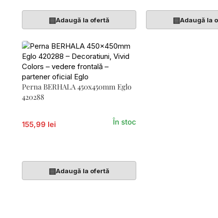
▤
▤
Adaugă la ofertă
Adaugă la o
Perna BERHALA 450x450mm Eglo
420288
În stoc
155,99 lei
Adaugă În Coș
▤
Adaugă la ofertă