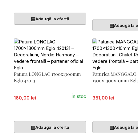
Adaugă În Coș
Adaugă În Coș
▤
Adaugă la ofertă
▤
Adaugă la o
Patura LONGLAC 1700x1300mm
Paturica MANGGALO
Eglo 420131
1700x1300x10mm Eglo
În stoc
160,00 lei
351,00 lei
Adaugă În Coș
Adaugă În Coș
▤
▤
Adaugă la ofertă
Adaugă la o