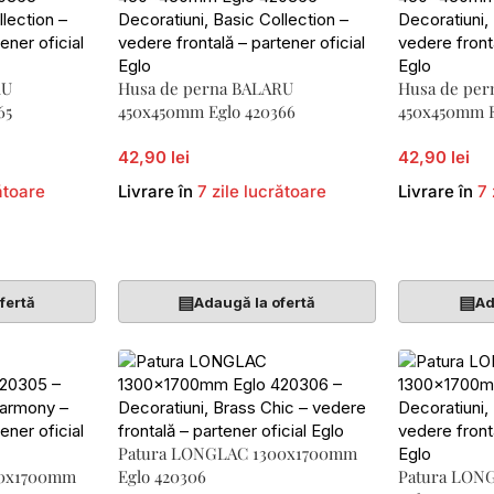
RU
Husa de perna BALARU
Husa de pe
65
450x450mm Eglo 420366
450x450mm E
42,90 lei
42,90 lei
ătoare
Livrare în
7 zile lucrătoare
Livrare în
7 
Adaugă În Coș
Adaugă În 
▤
▤
fertă
Adaugă la ofertă
Ad
Patura LONGLAC 1300x1700mm
00x1700mm
Eglo 420306
Patura LON