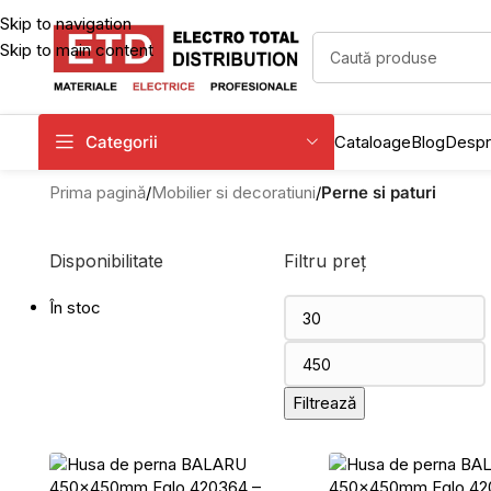
Skip to navigation
Skip to main content
Categorii
Cataloage
Blog
Despr
Prima pagină
/
Mobilier si decoratiuni
/
Perne si paturi
Disponibilitate
Filtru preț
În stoc
Filtrează