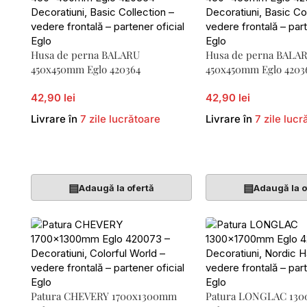
Husa de perna BALARU
Husa de perna BALA
450x450mm Eglo 420364
450x450mm Eglo 4203
42,90 lei
42,90 lei
Livrare în
7 zile lucrătoare
Livrare în
7 zile lucr
Adaugă În Coș
Adaugă În Coș
▤
▤
Adaugă la ofertă
Adaugă la o
Patura CHEVERY 1700x1300mm
Patura LONGLAC 13