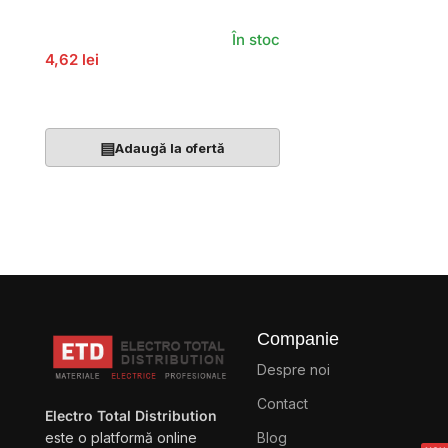
În stoc
4,62 lei
Adaugă În Coș
▤
Adaugă la ofertă
Companie
Despre noi
Contact
Electro Total Distribution
Blog
este o platformă online