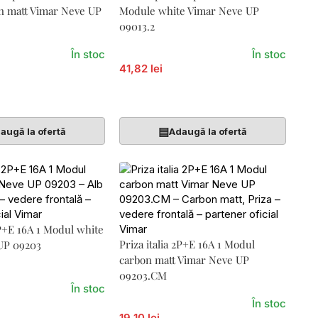
n matt Vimar Neve UP
Module white Vimar Neve UP
09013.2
În stoc
În stoc
41,82 lei
Coș
Adaugă În Coș
▤
augă la ofertă
Adaugă la ofertă
2P+E 16A 1 Modul white
Priza italia 2P+E 16A 1 Modul
UP 09203
carbon matt Vimar Neve UP
09203.CM
În stoc
În stoc
19,10 lei