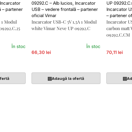
 1 Modul
Incarcator USB-C 5V 1,5A 1 Modul
Incarcator U
09292.C.25
white Vimar Neve UP 09292.C
carbon matt
09292.C.CM
În stoc
În stoc
66,30 lei
70,11 lei
Adaugă În Coș
Adaugă În 
▤
▤
fertă
Adaugă la ofertă
Ad