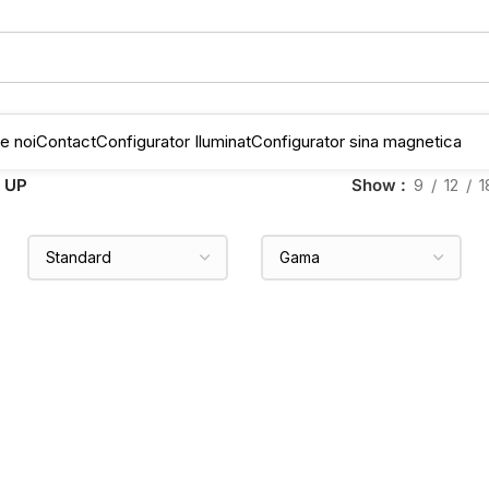
e noi
Contact
Configurator Iluminat
Configurator sina magnetica
 UP
Show
9
12
1