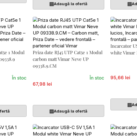
▤
▤
Adaugă la ofertă
Ad
Incarcator U
at5e 1 Modul
Priza date RJ45 UTP Cat5e 1 Modul
white Vimar
09338.9
carbon matt Vimar Neve UP
09338.9.CM
95,66 lei
În stoc
În stoc
67,98 lei
Adaugă În 
Adaugă În Coș
▤
Ad
▤
fertă
Adaugă la ofertă