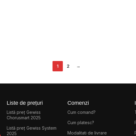
1
2
→
Liste de prețuri
Comenzi
Listă preț Gewiss
Cum comand?
Chorusmart 2025
Cum platesc?
Listă preț Gewiss System
Modalitati de livrare
2025