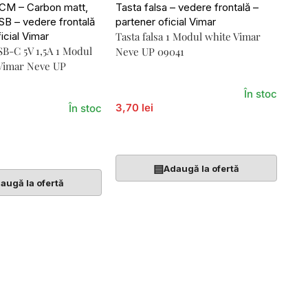
Tasta falsa 1 Modul white Vimar
SB-C 5V 1,5A 1 Modul
Neve UP 09041
 Vimar Neve UP
În stoc
3,70 lei
În stoc
Adaugă În Coș
Coș
▤
Adaugă la ofertă
augă la ofertă