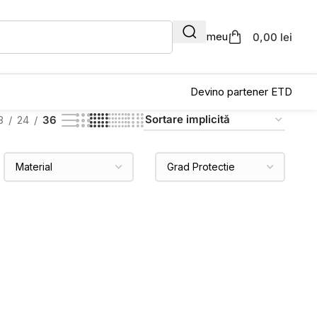
Contul meu
0,00 lei
Devino partener ETD
8
24
36