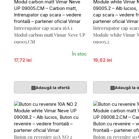
Intrerupator cap scara 16A 1
Intrerupator cap scar
Modul carbon matt Vimar Neve UP
Module white Vimar 
09005.CM
09005.2
În stoc
17,72 lei
19,62 lei
Adaugă În Coș
Adaugă În Coș
▤
▤
Adaugă la ofertă
Adaugă la o
Buton cu revenire 10A NO 2
Buton cu revenire 10