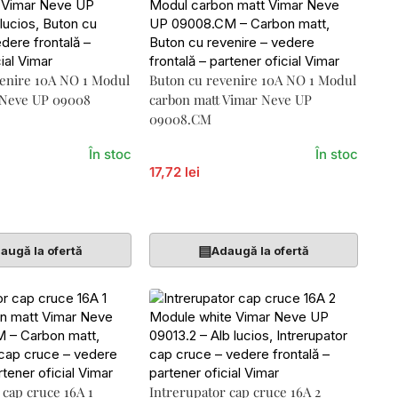
venire 10A NO 1 Modul
Buton cu revenire 10A NO 1 Modul
 Neve UP 09008
carbon matt Vimar Neve UP
09008.CM
În stoc
În stoc
17,72 lei
Coș
Adaugă În Coș
▤
augă la ofertă
Adaugă la ofertă
 cap cruce 16A 1
Intrerupator cap cruce 16A 2