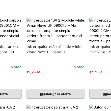
odul carbon
Intrerupator 16A 2 Module white
Intrerupator
09001.CM
Vimar Neve UP 09001.2
matt Vimar 
În stoc
În stoc
15,26 lei
17,72 lei
Adaugă În Coș
Adaugă În 
▤
▤
fertă
Adaugă la ofertă
Ad