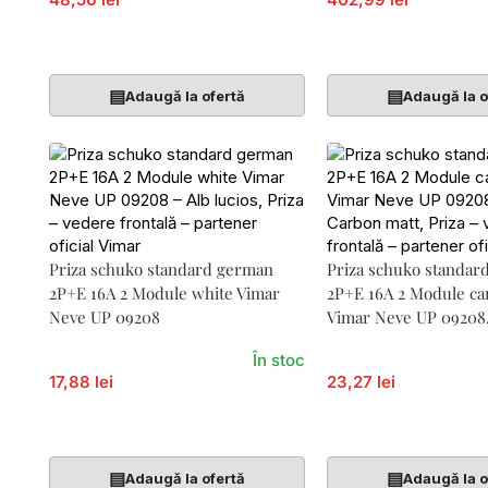
Adaugă În Coș
Adaugă În Coș
▤
▤
Adaugă la ofertă
Adaugă la o
Priza schuko standard german
Priza schuko standar
2P+E 16A 2 Module white Vimar
2P+E 16A 2 Module ca
Neve UP 09208
Vimar Neve UP 0920
În stoc
17,88 lei
23,27 lei
Adaugă În Coș
Adaugă În Coș
▤
▤
Adaugă la ofertă
Adaugă la o