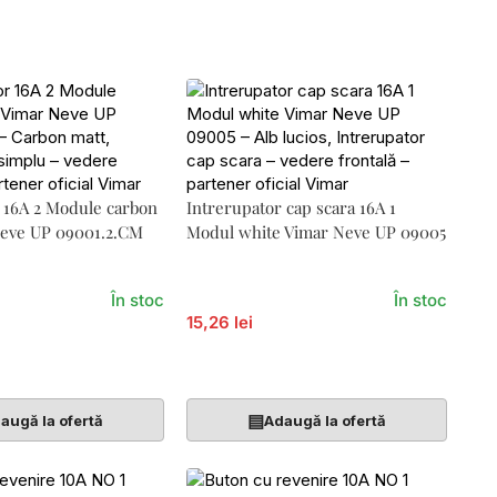
 16A 2 Module carbon
Intrerupator cap scara 16A 1
Neve UP 09001.2.CM
Modul white Vimar Neve UP 09005
În stoc
În stoc
15,26 lei
Coș
Adaugă În Coș
▤
augă la ofertă
Adaugă la ofertă