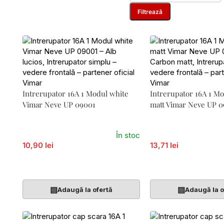
Filtrează
Intrerupator 16A 1 Modul white
Intrerupator 16A 1 M
Vimar Neve UP 09001
matt Vimar Neve UP 
În stoc
10,90 lei
13,71 lei
Adaugă În Coș
Adaugă În Coș
▤
▤
Adaugă la ofertă
Adaugă la o