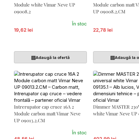
Module white Vimar Neve UP
Module carbon matt 
09008.2
UP 09008.2.CM
În stoc
19,62 lei
22,78 lei
Adaugă În Coș
Adaugă În Coș
▤
▤
Adaugă la ofertă
Adaugă la o
Intrerupator cap cruce 16A 2
Dimmer MASTER 230V
Module carbon matt Vimar Neve
white Vimar Neve UP 
UP 09013.2.CM
În stoc
48,56 lei
402,99 lei