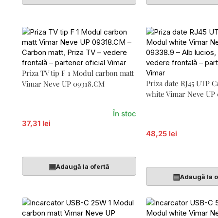
Priza TV tip F 1 Modul carbon matt
Priza date RJ45 UTP C
Vimar Neve UP 09318.CM
white Vimar Neve UP 
În stoc
37,31 lei
48,25 lei
Adaugă În Coș
Adaugă În Coș
▤
Adaugă la ofertă
▤
Adaugă la o