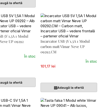
augă la ofertă
SB 5V 1,5A 1 Modul
Incarcator USB 5V 1,5A 1 Modul
 Neve UP 09292
carbon matt Vimar Neve UP
09292.CM
În stoc
În stoc
101,17 lei
Coș
Adaugă În Coș
augă la ofertă
▤
Adaugă la ofertă