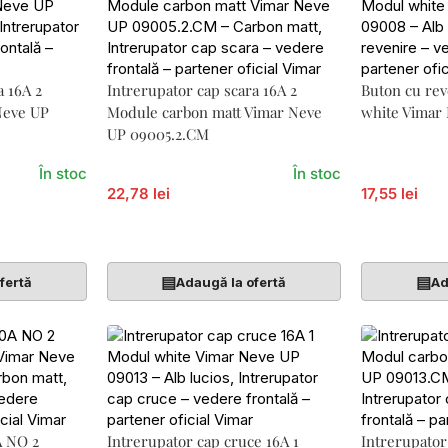
a 16A 2
Intrerupator cap scara 16A 2
Buton cu re
Neve UP
Module carbon matt Vimar Neve
white Vimar
UP 09005.2.CM
În stoc
În stoc
22,78 lei
17,55 lei
Adaugă În Coș
Adaugă În 
▤
▤
fertă
Adaugă la ofertă
Ad
A NO 2
Intrerupator cap cruce 16A 1
Intrerupator