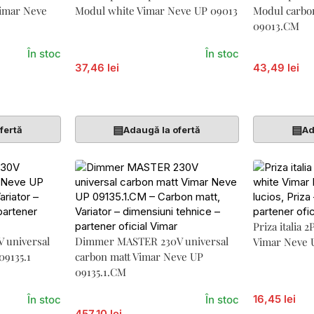
Vimar Neve
Modul white Vimar Neve UP 09013
Modul carbo
09013.CM
În stoc
În stoc
37,46 lei
43,49 lei
Adaugă În Coș
Adaugă În 
▤
▤
fertă
Adaugă la ofertă
Ad
Priza italia 
 universal
Dimmer MASTER 230V universal
Vimar Neve 
09135.1
carbon matt Vimar Neve UP
09135.1.CM
16,45 lei
În stoc
În stoc
457,10 lei