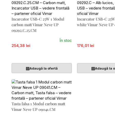
Incarcator USB-C 25W 1 Modul
Incarcator USB-C 25W
carbon matt Vimar Neve UP
white Vimar Neve UP 
09292.C.25.CM
În stoc
254,38 lei
176,01 lei
Adaugă În Coș
Adaugă În Coș
▤
▤
Adaugă la ofertă
Adaugă la o
Tasta falsa 1 Modul carbon matt
Vimar Neve UP 09041.CM