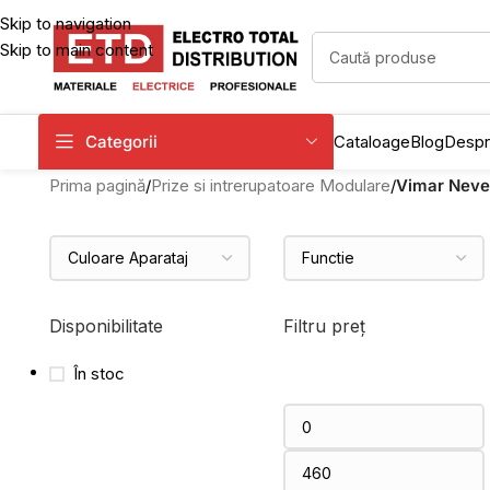
Skip to navigation
Skip to main content
Categorii
Cataloage
Blog
Despr
Prima pagină
/
Prize si intrerupatoare Modulare
/
Vimar Neve
Disponibilitate
Filtru preț
În stoc