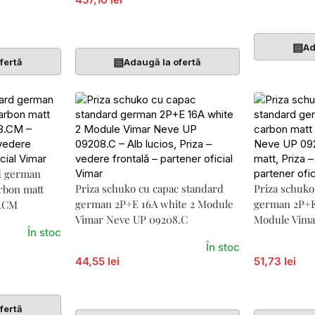
Adaugă În 
Adaugă În Coș
▤
Ad
▤
fertă
Adaugă la ofertă
d german
Priza schuko cu capac standard
Priza schuko
rbon matt
german 2P+E 16A white 2 Module
german 2P+E
8.CM
Vimar Neve UP 09208.C
Module Vima
În stoc
09208.C.CM
În stoc
44,55 lei
51,73 lei
Adaugă În Coș
Adaugă În 
fertă