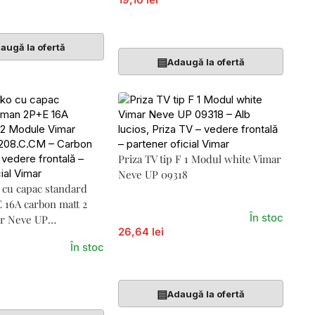
Coș
Adaugă În Coș
augă la ofertă
▤
Adaugă la ofertă
Priza TV tip F 1 Modul white Vimar
Neve UP 09318
 cu capac standard
 16A carbon matt 2
În stoc
r Neve UP
26,64 lei
În stoc
Adaugă În Coș
Coș
▤
Adaugă la ofertă