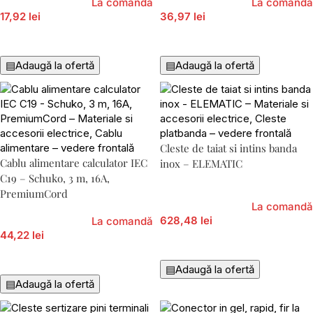
La comandă
La comandă
17,92 lei
36,97 lei
Adaugă În Coș
Adaugă În Coș
▤
Adaugă la ofertă
▤
Adaugă la ofertă
Cleste de taiat si intins banda
Cablu alimentare calculator IEC
inox – ELEMATIC
C19 – Schuko, 3 m, 16A,
PremiumCord
La comandă
628,48 lei
La comandă
44,22 lei
Adaugă În Coș
Adaugă În Coș
▤
Adaugă la ofertă
▤
Adaugă la ofertă