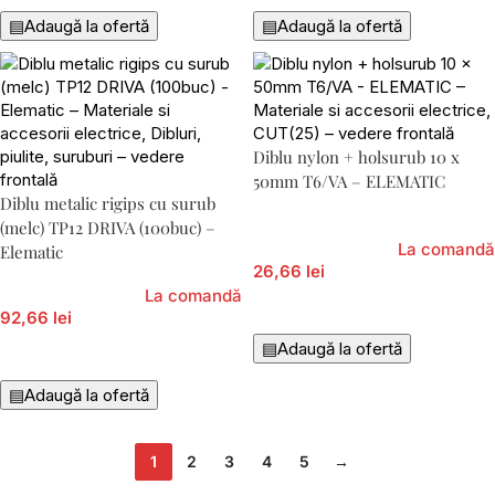
▤
Adaugă la ofertă
▤
Adaugă la ofertă
Diblu nylon + holsurub 10 x
50mm T6/VA – ELEMATIC
Diblu metalic rigips cu surub
(melc) TP12 DRIVA (100buc) –
La comandă
Elematic
26,66 lei
La comandă
Adaugă În Coș
92,66 lei
▤
Adaugă la ofertă
Adaugă În Coș
▤
Adaugă la ofertă
1
2
3
4
5
→