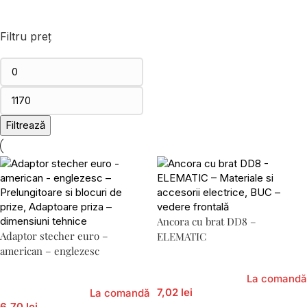
Filtru preț
Filtrează
Ancora cu brat DD8 –
Adaptor stecher euro –
ELEMATIC
american – englezesc
La comandă
7,02 lei
La comandă
6,70 lei