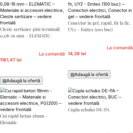
Conector in gel, rapid, fir la fir,
Cleste sertizare pini terminali
UY2 – Emtex (100 buc)
0,08-16 mm – ELEMATIC
La comandă
14,38 lei
La comandă
1161,47 lei
Adaugă În Coș
Adaugă În Coș
▤
Adaugă la ofertă
▤
Adaugă la ofertă
Cupla schuko DE-PA
Cui rapid beton 18mm –
Elematic