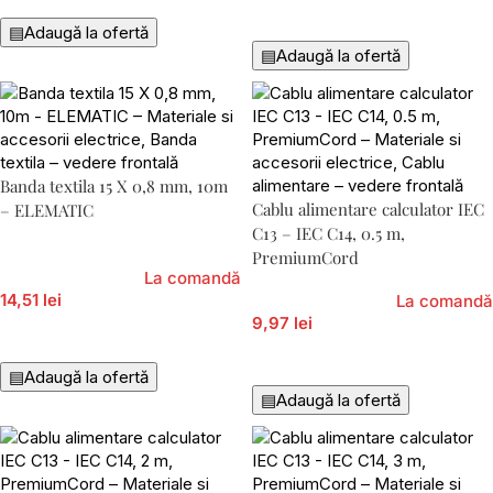
Adaugă În Coș
▤
Adaugă la ofertă
▤
Adaugă la ofertă
Banda textila 15 X 0,8 mm, 10m
Cablu alimentare calculator IEC
– ELEMATIC
C13 – IEC C14, 0.5 m,
PremiumCord
La comandă
14,51 lei
La comandă
9,97 lei
Adaugă În Coș
Adaugă În Coș
▤
Adaugă la ofertă
▤
Adaugă la ofertă