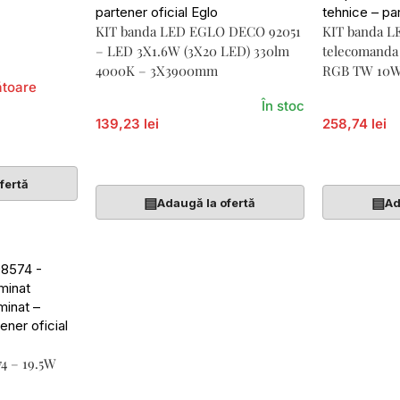
KIT banda LED EGLO DECO 92051
KIT banda L
– LED 3X1.6W (3X20 LED) 330lm
telecomanda
4000K – 3X3900mm
RGB TW 10W
ătoare
2000mm
În stoc
139,23 lei
258,74 lei
Adaugă În Coș
Adaugă În 
fertă
▤
▤
Adaugă la ofertă
Ad
4 – 19.5W