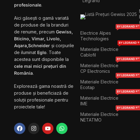
Legrand
profesionale
.
Aici găsești o gamă variată
de produse de la branduri
BY LEGRAND ®™
de renume, precum
Gewiss,
Electrice Alpes
Technologies
Bticino, Vimar, Livolo,
BY LEGRAND ®
Aqara,Schneider
și corpurile
Materiale Electrice
de iluminat
Eglo
. Toate
Cablofil
acestea sunt disponibile la
BY LEGRAND ®™
Materiale Electrice
cele mai mici prețuri din
CP Electronics
România
.
BY LEGRAND ®™
Materiale Electrice
Explorează gama noastră de
Ecotap
BY LEGRAND ®™
produse și beneficiază de
Materiale Electrice
soluții profesionale pentru
IME
proiectele tale!
BY LEGRAND ®™
Materiale Electrice
NETATMO