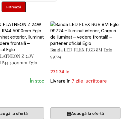
Filtrează
Banda LED FLEX RGB 8M Eglo
FLATNEON Z 24W
99724
IP44 5000mm Eglo
271,74 lei
În stoc
Livrare în
7 zile lucrătoare
Coș
Adaugă În Coș
▤
augă la ofertă
Adaugă la ofertă