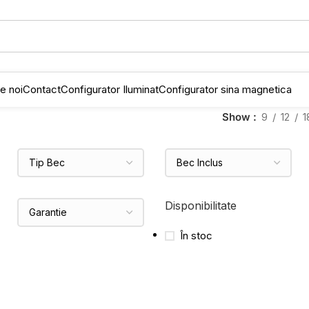
e noi
Contact
Configurator Iluminat
Configurator sina magnetica
Show
9
12
1
Disponibilitate
În stoc