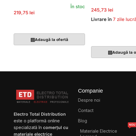
În stoc
245,73 lei
219,75 lei
Livrare în
7 zile lucr
Adaugă În Coș
Adaugă În Coș
▤
Adaugă la ofertă
▤
Adaugă la o
Companie
Despre noi
Contact
Electro Total Distribution
Blog
este o platformă online
NOU
specializată în
comerțul cu
Materiale Electrice
materiale electrice