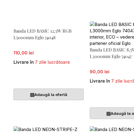
Banda LED BASIC 12,5W RGB
L5000mm Eglo 74048
Banda LED BASIC 8,
110,00 lei
L3000mm Eglo 74047
Livrare în
7 zile lucrătoare
90,00 lei
Adaugă În Coș
Livrare în
7 zile lucr
▤
Adaugă la ofertă
Adaugă În Coș
▤
Adaugă la o