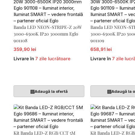
Banda LED NEON-STRIPE-Z 20W
Banda LED NEON-ST
3000-6500K IP20 3000mm Eglo
3000-6500K IP20 50
901108
901109
359,90 lei
658,91 lei
Livrare în
7 zile lucrătoare
Livrare în
7 zile lucr
Adaugă În Coș
Adaugă În Coș
▤
▤
Adaugă la ofertă
Adaugă la o
Kit Banda LED-Z RGB/CCT 5M
Kit Banda LED-Z RG