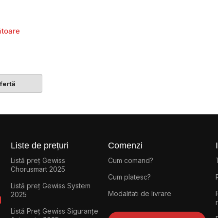
ătoare
fertă
Liste de prețuri
Comenzi
Listă preț Gewiss
Cum comand?
Chorusmart 2025
Cum platesc?
Listă preț Gewiss System
Modalitati de livrare
2025
Listă Preț Gewiss Siguranțe