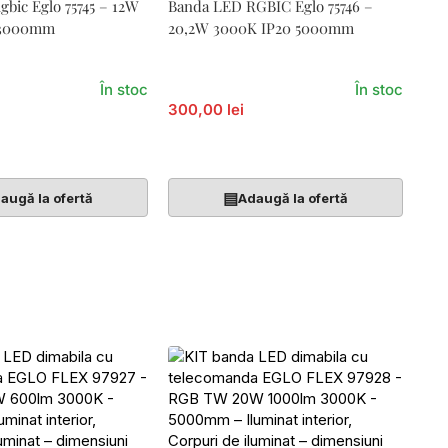
bic Eglo 75745 – 12W
Banda LED RGBIC Eglo 75746 –
 3000mm
20,2W 3000K IP20 5000mm
În stoc
În stoc
300,00 lei
Coș
Adaugă În Coș
▤
augă la ofertă
Adaugă la ofertă