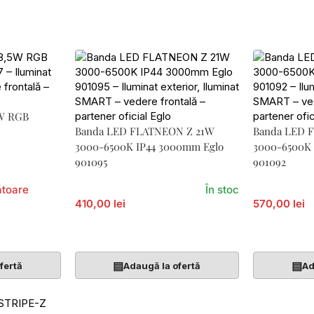
5W RGB
Banda LED FLATNEON Z 21W
Banda LED 
3000-6500K IP44 3000mm Eglo
3000-6500K 
901095
901092
ătoare
În stoc
410,00 lei
570,00 lei
Adaugă În Coș
Adaugă În 
▤
▤
fertă
Adaugă la ofertă
Ad