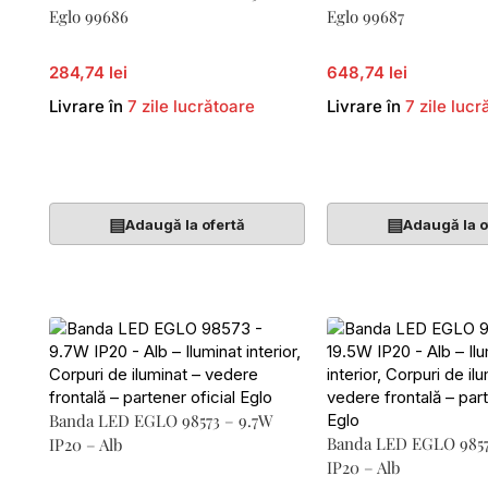
Eglo 99686
Eglo 99687
284,74 lei
648,74 lei
Livrare în
7 zile lucrătoare
Livrare în
7 zile lucr
Adaugă În Coș
Adaugă În Coș
▤
▤
Adaugă la ofertă
Adaugă la o
Banda LED EGLO 98573 – 9.7W
Banda LED EGLO 9857
IP20 – Alb
IP20 – Alb