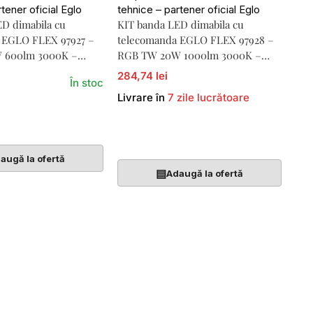
ED dimabila cu
KIT banda LED dimabila cu
 EGLO FLEX 97927 –
telecomanda EGLO FLEX 97928 –
 600lm 3000K –
RGB TW 20W 1000lm 3000K –
5000mm
284,74 lei
În stoc
Livrare în
7 zile lucrătoare
Coș
Adaugă În Coș
augă la ofertă
▤
Adaugă la ofertă