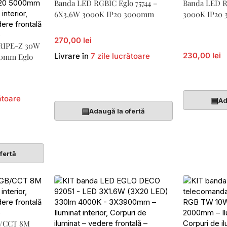
Banda LED RGBIC Eglo 75744 –
Banda LED Rg
6X3,6W 3000K IP20 3000mm
3000K IP20
270,00 lei
RIPE-Z 30W
230,00 lei
Livrare în
7 zile lucrătoare
00mm Eglo
Adaugă În 
Adaugă În Coș
ătoare
▤
Ad
▤
Adaugă la ofertă
fertă
B/CCT 8M