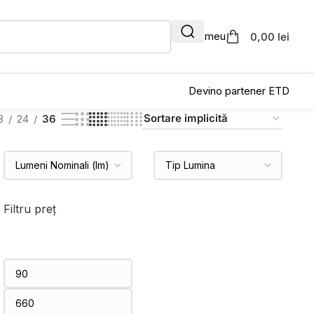
Contul meu
0,00 lei
Devino partener ETD
8
24
36
Filtru preț