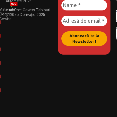
Automate 2025
NOU
Materiale
Listă Preț Gewiss Tablouri
Electrice
și Doze Derivație 2025
Gewiss