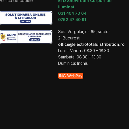
Politica de cookie
ETD Showroom Corpuri de
Iluminat
031 404 70 64
0752 47 40 91
Sos. Vergului, nr. 65, sector
2, Bucuresti
office@electrototaldistribution.ro
Luni – Vineri : 08:30 – 18:30
Sambata: 08:30 – 13:30
Duminica: Inchis