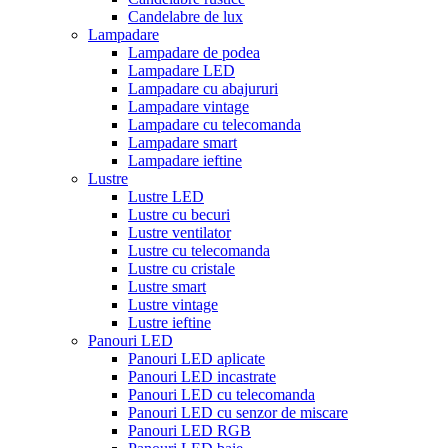
Candelabre de lux
Lampadare
Lampadare de podea
Lampadare LED
Lampadare cu abajururi
Lampadare vintage
Lampadare cu telecomanda
Lampadare smart
Lampadare ieftine
Lustre
Lustre LED
Lustre cu becuri
Lustre ventilator
Lustre cu telecomanda
Lustre cu cristale
Lustre smart
Lustre vintage
Lustre ieftine
Panouri LED
Panouri LED aplicate
Panouri LED incastrate
Panouri LED cu telecomanda
Panouri LED cu senzor de miscare
Panouri LED RGB