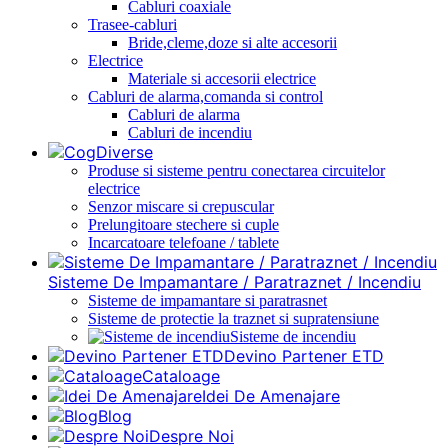
Cabluri coaxiale
Trasee-cabluri
Bride,cleme,doze si alte accesorii
Electrice
Materiale si accesorii electrice
Cabluri de alarma,comanda si control
Cabluri de alarma
Cabluri de incendiu
Diverse
Produse si sisteme pentru conectarea circuitelor
electrice
Senzor miscare si crepuscular
Prelungitoare stechere si cuple
Incarcatoare telefoane / tablete
Sisteme De Impamantare / Paratraznet / Incendiu
Sisteme de impamantare si paratrasnet
Sisteme de protectie la traznet si supratensiune
Sisteme de incendiu
Devino Partener ETD
Cataloage
Idei De Amenajare
Blog
Despre Noi