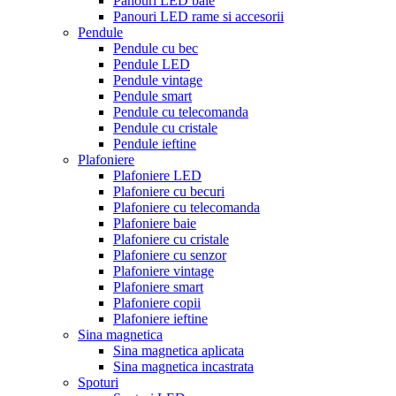
Panouri LED baie
Panouri LED rame si accesorii
Pendule
Pendule cu bec
Pendule LED
Pendule vintage
Pendule smart
Pendule cu telecomanda
Pendule cu cristale
Pendule ieftine
Plafoniere
Plafoniere LED
Plafoniere cu becuri
Plafoniere cu telecomanda
Plafoniere baie
Plafoniere cu cristale
Plafoniere cu senzor
Plafoniere vintage
Plafoniere smart
Plafoniere copii
Plafoniere ieftine
Sina magnetica
Sina magnetica aplicata
Sina magnetica incastrata
Spoturi