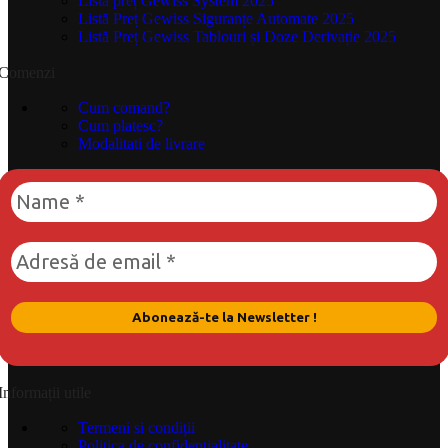
Listă preț Gewiss System 2025
Listă Preț Gewiss Siguranțe Automate 2025
Listă Preț Gewiss Tablouri și Doze Derivație 2025
Comenzi
Cum comand?
Cum platesc?
Modalitati de livrare
Informații utile
Termeni si condiții
Politica de confidențialitate