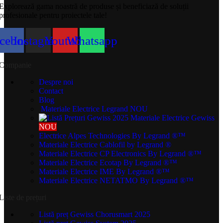
Explorează gama noastră de produse și beneficiază de soluții
profesionale pentru proiectele tale!
cebook
Instagram
Youtube
Whatsapp
Companie
Despre noi
Contact
Blog
Materiale Electrice Legrand
NOU
Materiale Electrice Gewiss
NOU
Electrice Alpes Technologies
By Legrand ®™
Materiale Electrice Cablofil
by Legrand ®
Materiale Electrice CP Electronics
By Legrand ®™
Materiale Electrice Ecotap
By Legrand ®™
Materiale Electrice IME
By Legrand ®™
Materiale Electrice NETATMO
By Legrand ®™
Liste de prețuri
Listă preț Gewiss Chorusmart 2025