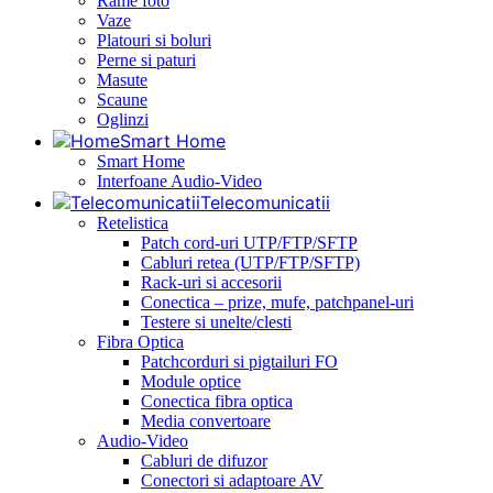
Rame foto
Vaze
Platouri si boluri
Perne si paturi
Masute
Scaune
Oglinzi
Smart Home
Smart Home
Interfoane Audio-Video
Telecomunicatii
Retelistica
Patch cord-uri UTP/FTP/SFTP
Cabluri retea (UTP/FTP/SFTP)
Rack-uri si accesorii
Conectica – prize, mufe, patchpanel-uri
Testere si unelte/clesti
Fibra Optica
Patchcorduri si pigtailuri FO
Module optice
Conectica fibra optica
Media convertoare
Audio-Video
Cabluri de difuzor
Conectori si adaptoare AV