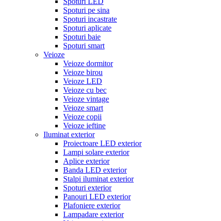
Spoturi LED
Spoturi pe sina
Spoturi incastrate
Spoturi aplicate
Spoturi baie
Spoturi smart
Veioze
Veioze dormitor
Veioze birou
Veioze LED
Veioze cu bec
Veioze vintage
Veioze smart
Veioze copii
Veioze ieftine
Iluminat exterior
Proiectoare LED exterior
Lampi solare exterior
Aplice exterior
Banda LED exterior
Stalpi iluminat exterior
Spoturi exterior
Panouri LED exterior
Plafoniere exterior
Lampadare exterior