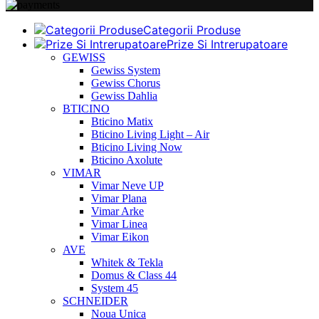
Categorii Produse
Prize Si Intrerupatoare
GEWISS
Gewiss System
Gewiss Chorus
Gewiss Dahlia
BTICINO
Bticino Matix
Bticino Living Light – Air
Bticino Living Now
Bticino Axolute
VIMAR
Vimar Neve UP
Vimar Plana
Vimar Arke
Vimar Linea
Vimar Eikon
AVE
Whitek & Tekla
Domus & Class 44
System 45
SCHNEIDER
Noua Unica