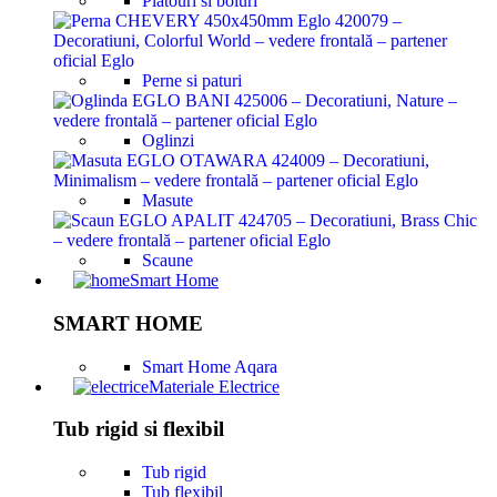
Platouri si boluri
Perne si paturi
Oglinzi
Masute
Scaune
Smart Home
SMART HOME
Smart Home Aqara
Materiale Electrice
Tub rigid si flexibil
Tub rigid
Tub flexibil