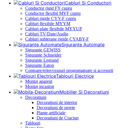
Cabluri Si Conductori
Conductor rigid FY cupru
Conductor flexibil MYF cupru
Cabluri rigide CYY-F cupru
Cabluri flexibile MYYM
Cabluri plate flexibile MYYUP
Cabluri TV/Date/Audio
Cabluri subterane rigide CYABY-F
Sigurante Automate
Sigurante GEWISS
Sigurante Schneider
Sigurante Legrand
Sigurante Eaton
Contoare/relee/ceasuri programatoare si accesorii
Tablouri Electrice
Montaj aparent
Montaj incastrat
Mobilier Si Decoratiuni
Decoratiuni
Decoratiuni de interior
Decoratiuni de perete
Plante artificiale
Decoratiuni de Craciun
Tablouri