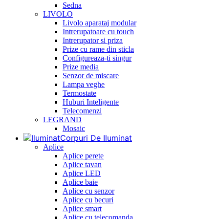
Sedna
LIVOLO
Livolo aparataj modular
Intrerupatoare cu touch
Intrerupator si priza
Prize cu rame din sticla
Configureaza-ti singur
Prize media
Senzor de miscare
Lampa veghe
Termostate
Huburi Inteligente
Telecomenzi
LEGRAND
Mosaic
Corpuri De Iluminat
Aplice
Aplice perete
Aplice tavan
Aplice LED
Aplice baie
Aplice cu senzor
Aplice cu becuri
Aplice smart
Aplice cu telecomanda