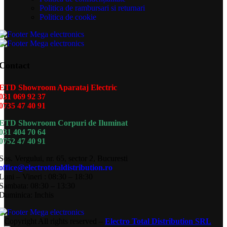
Politica de rambursari si returnari
Politica de cookie
Contact
ETD Showroom Aparataj Electric
031 069 92 37
0735 47 40 91
ETD Showroom Corpuri de Iluminat
031 404 70 64
0752 47 40 91
Sos. Vergului, nr. 65, sector 2, Bucuresti
office@electrototaldistribution.ro
Luni – Vineri : 08:30 – 18:30
Sambata: 08:30 – 13:30
Duminica: Inchis
Copyright
All rights reserved –
Electro Total Distribution SRL