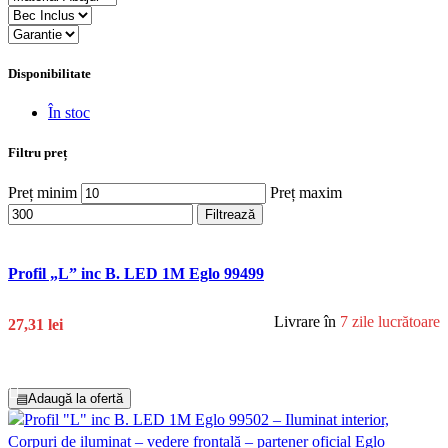
Disponibilitate
În stoc
Filtru preț
Preț minim
Preț maxim
Filtrează
Profil „L” inc B. LED 1M Eglo 99499
Livrare în
7 zile lucrătoare
27,31 lei
Adaugă În Coș
▤
Adaugă la ofertă