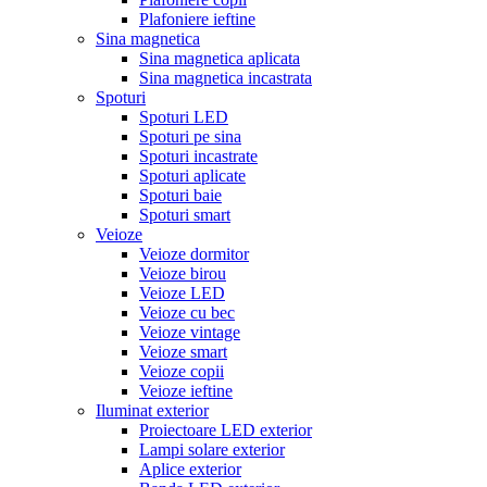
Plafoniere ieftine
Sina magnetica
Sina magnetica aplicata
Sina magnetica incastrata
Spoturi
Spoturi LED
Spoturi pe sina
Spoturi incastrate
Spoturi aplicate
Spoturi baie
Spoturi smart
Veioze
Veioze dormitor
Veioze birou
Veioze LED
Veioze cu bec
Veioze vintage
Veioze smart
Veioze copii
Veioze ieftine
Iluminat exterior
Proiectoare LED exterior
Lampi solare exterior
Aplice exterior