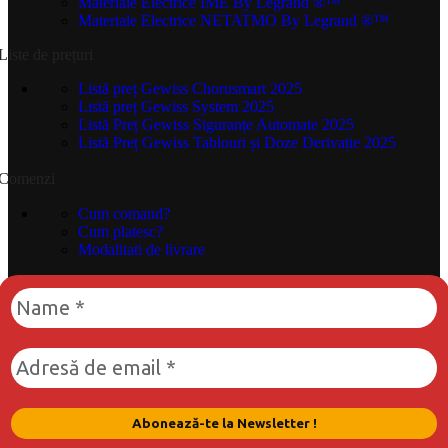
Materiale Electrice IME
By Legrand ®™
Materiale Electrice NETATMO
By Legrand ®™
Liste de prețuri
Listă preț Gewiss Chorusmart 2025
Listă preț Gewiss System 2025
Listă Preț Gewiss Siguranțe Automate 2025
Listă Preț Gewiss Tablouri și Doze Derivație 2025
Comenzi
Cum comand?
Cum platesc?
Modalitati de livrare