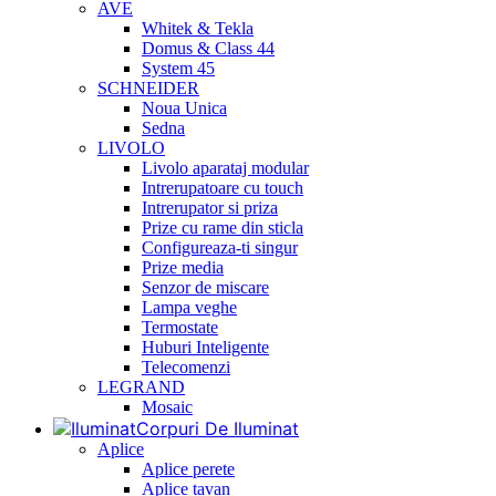
AVE
Whitek & Tekla
Domus & Class 44
System 45
SCHNEIDER
Noua Unica
Sedna
LIVOLO
Livolo aparataj modular
Intrerupatoare cu touch
Intrerupator si priza
Prize cu rame din sticla
Configureaza-ti singur
Prize media
Senzor de miscare
Lampa veghe
Termostate
Huburi Inteligente
Telecomenzi
LEGRAND
Mosaic
Corpuri De Iluminat
Aplice
Aplice perete
Aplice tavan