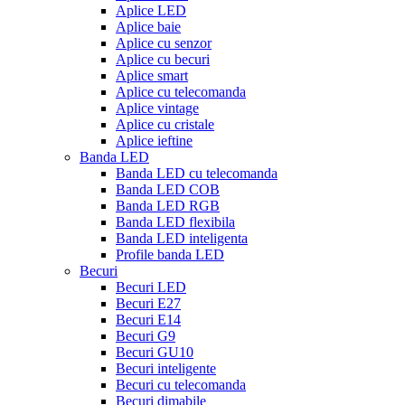
Aplice LED
Aplice baie
Aplice cu senzor
Aplice cu becuri
Aplice smart
Aplice cu telecomanda
Aplice vintage
Aplice cu cristale
Aplice ieftine
Banda LED
Banda LED cu telecomanda
Banda LED COB
Banda LED RGB
Banda LED flexibila
Banda LED inteligenta
Profile banda LED
Becuri
Becuri LED
Becuri E27
Becuri E14
Becuri G9
Becuri GU10
Becuri inteligente
Becuri cu telecomanda
Becuri dimabile