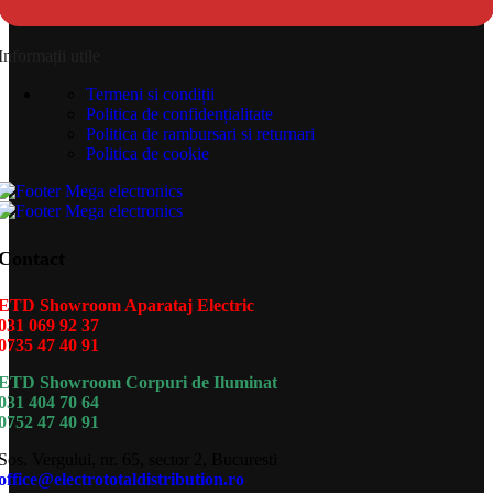
Informații utile
Termeni si condiții
Politica de confidențialitate
Politica de rambursari si returnari
Politica de cookie
Contact
ETD Showroom Aparataj Electric
031 069 92 37
0735 47 40 91
ETD Showroom Corpuri de Iluminat
031 404 70 64
0752 47 40 91
Sos. Vergului, nr. 65, sector 2, Bucuresti
office@electrototaldistribution.ro