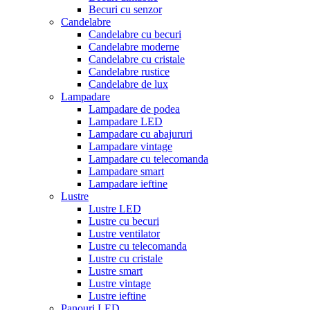
Becuri cu senzor
Candelabre
Candelabre cu becuri
Candelabre moderne
Candelabre cu cristale
Candelabre rustice
Candelabre de lux
Lampadare
Lampadare de podea
Lampadare LED
Lampadare cu abajururi
Lampadare vintage
Lampadare cu telecomanda
Lampadare smart
Lampadare ieftine
Lustre
Lustre LED
Lustre cu becuri
Lustre ventilator
Lustre cu telecomanda
Lustre cu cristale
Lustre smart
Lustre vintage
Lustre ieftine
Panouri LED