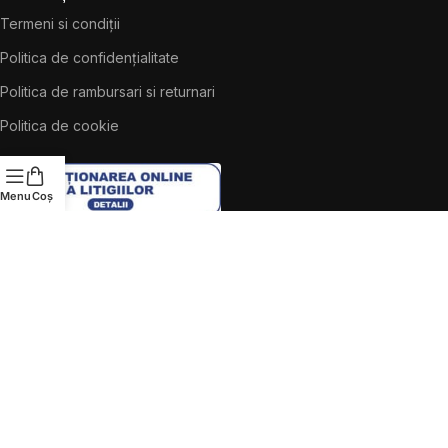
Termeni si condiții
Politica de confidențialitate
Politica de rambursari si returnari
Politica de cookie
Menu
Coș
Contact
ETD Showroom Aparataj Electric
031 069 92 37
0735 47 40 91