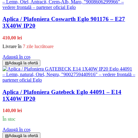
Aplica / Plafoniera Coswarth Eglo 901176 – E27
3X40W IP20
410,00 lei
Livrare în
7 zile lucrătoare
Adaugă în coș
▤
Adaugă la ofertă
Aplica / Plafoniera Gatebeck Eglo 44091 – E14
1X40W IP20
140,00 lei
În stoc
Adaugă în coș
▤
Adaugă la ofertă