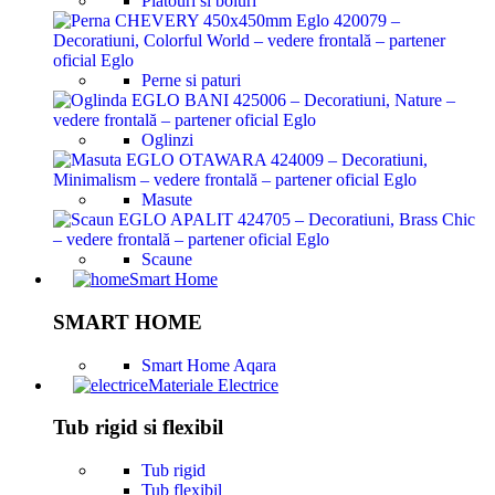
Platouri si boluri
Perne si paturi
Oglinzi
Masute
Scaune
Smart Home
SMART HOME
Smart Home Aqara
Materiale Electrice
Tub rigid si flexibil
Tub rigid
Tub flexibil