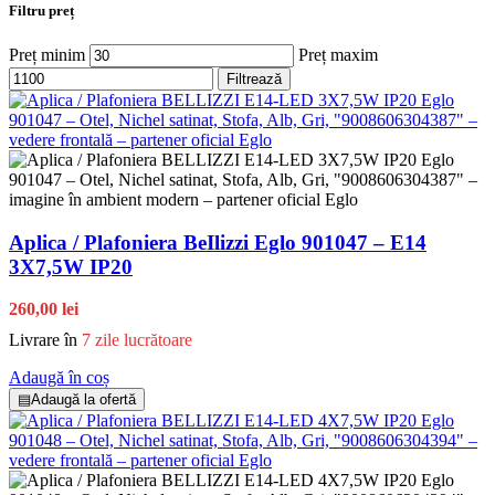
Filtru preț
Preț minim
Preț maxim
Filtrează
Aplica / Plafoniera BeIlizzi Eglo 901047 – E14
3X7,5W IP20
260,00 lei
Livrare în
7 zile lucrătoare
Adaugă în coș
▤
Adaugă la ofertă