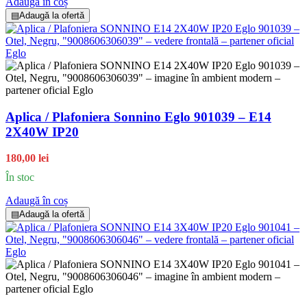
Adaugă în coș
▤
Adaugă la ofertă
Aplica / Plafoniera Sonnino Eglo 901039 – E14
2X40W IP20
180,00 lei
În stoc
Adaugă în coș
▤
Adaugă la ofertă