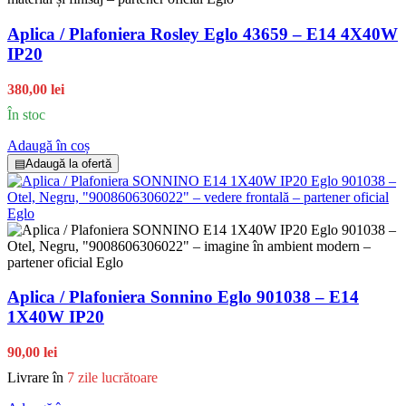
Aplica / Plafoniera Rosley Eglo 43659 – E14 4X40W
IP20
380,00 lei
În stoc
Adaugă în coș
▤
Adaugă la ofertă
Aplica / Plafoniera Sonnino Eglo 901038 – E14
1X40W IP20
90,00 lei
Livrare în
7 zile lucrătoare