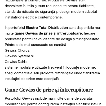
rezidențiale și comerciale. Produsele Gewiss sunt
dezvoltate în Italia și sunt recunoscute pentru fiabilitate,
standarde ridicate de siguranță și design modern adaptat
instalațiilor electrice contemporane.
În portofoliul
Electro Total Distribution
sunt disponibile mai
multe
game Gewiss de prize și întrerupătoare
, fiecare
proiectată pentru nevoi diferite de design și funcționalitate.
Printre cele mai cunoscute se numără
Gewiss Chorus
,
Gewiss System
și
Gewiss Dahlia
,
sisteme modulare utilizate frecvent în locuințe moderne,
spații comerciale sau proiecte rezidențiale unde fiabilitatea
instalației electrice este esențială.
Game Gewiss de prize și întrerupătoare
Portofoliul Gewiss include mai multe game de aparataj
modular care permit configurarea instalației electrice într-un