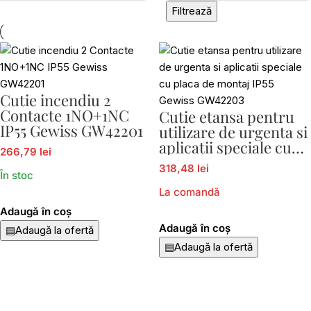
Filtrează
Cutie incendiu 2
Contacte 1NO+1NC
Cutie etansa pentru
IP55 Gewiss GW42201
utilizare de urgenta si
aplicatii speciale cu
266,79 lei
placa de montaj IP55
318,48 lei
Gewiss GW42203
În stoc
La comandă
Adaugă în coș
Adaugă în coș
▤
Adaugă la ofertă
▤
Adaugă la ofertă