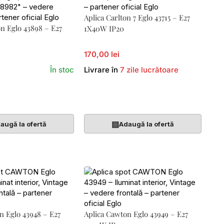
Aplica Carlton 7 Eglo 43715 – E27
n Eglo 43898 – E27
1X40W IP20
170,00 lei
În stoc
Livrare în
7 zile lucrătoare
Coș
Adaugă În Coș
▤
augă la ofertă
Adaugă la ofertă
n Eglo 43948 – E27
Aplica Cawton Eglo 43949 – E27