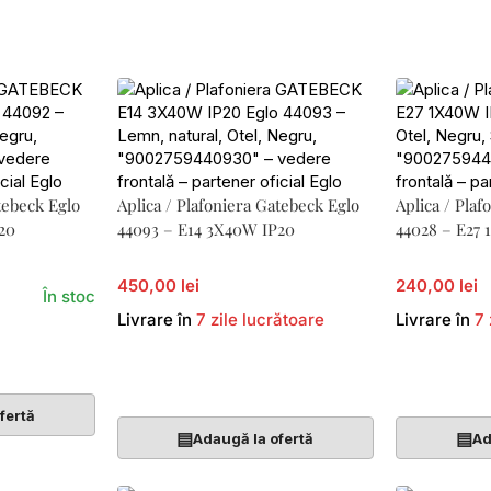
tebeck Eglo
Aplica / Plafoniera Gatebeck Eglo
Aplica / Plaf
20
44093 – E14 3X40W IP20
44028 – E27
450,00 lei
240,00 lei
În stoc
Livrare în
7 zile lucrătoare
Livrare în
7 
Adaugă În Coș
Adaugă În 
fertă
▤
▤
Adaugă la ofertă
Ad