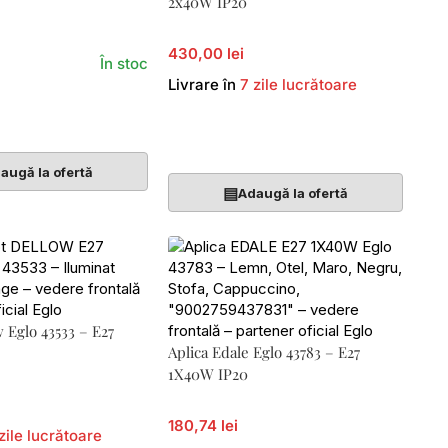
2x40W IP20
430,00 lei
În stoc
Livrare în
7 zile lucrătoare
Coș
Adaugă În Coș
augă la ofertă
▤
Adaugă la ofertă
w Eglo 43533 – E27
Aplica Edale Eglo 43783 – E27
1X40W IP20
180,74 lei
zile lucrătoare