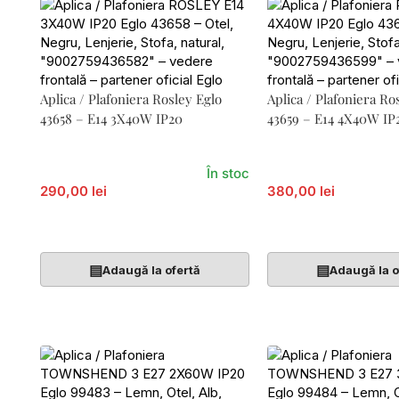
Aplica / Plafoniera Rosley Eglo
Aplica / Plafoniera Ro
43658 – E14 3X40W IP20
43659 – E14 4X40W IP
În stoc
290,00 lei
380,00 lei
Adaugă În Coș
Adaugă În Coș
▤
▤
Adaugă la ofertă
Adaugă la o