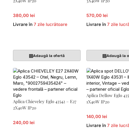
2X40W IP20
3X40W IP20
380,00 lei
570,00 lei
Livrare în
7 zile lucrătoare
Livrare în
7 zile lucr
Adaugă În Coș
Adaugă În Coș
▤
▤
Adaugă la ofertă
Adaugă la o
Aplica Dellow Eglo 435
Aplica Chieveley Eglo 43542 – E27
1X40W IP20
2X40W IP20
140,00 lei
240,00 lei
Livrare în
7 zile lucr