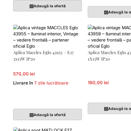
▤
Adaugă la ofertă
▤
Adaugă la o
Aplica Maccles Eglo 43955 – E27
Aplica Maccles Eglo 4
3x15W IP20
1X15W IP20
570,00 lei
190,00 lei
Livrare în
7 zile lucrătoare
Adaugă În Coș
Adaugă În Coș
▤
Adaugă la o
▤
Adaugă la ofertă