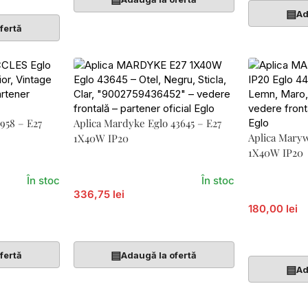
▤
Ad
fertă
3958 – E27
Aplica Mardyke Eglo 43645 – E27
Aplica Maryw
1X40W IP20
1X40W IP20
În stoc
În stoc
336,75 lei
180,00 lei
Adaugă În Coș
Adaugă În 
▤
fertă
Adaugă la ofertă
▤
Ad