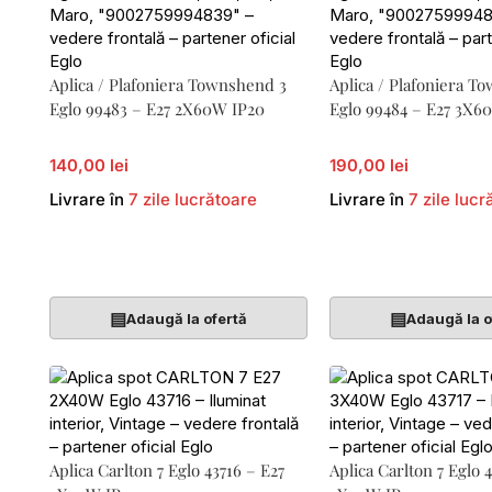
Aplica / Plafoniera Townshend 3
Aplica / Plafoniera T
Eglo 99483 – E27 2X60W IP20
Eglo 99484 – E27 3X6
140,00 lei
190,00 lei
Livrare în
7 zile lucrătoare
Livrare în
7 zile lucr
Adaugă În Coș
Adaugă În Coș
▤
▤
Adaugă la ofertă
Adaugă la o
Aplica Carlton 7 Eglo 43716 – E27
Aplica Carlton 7 Eglo 4