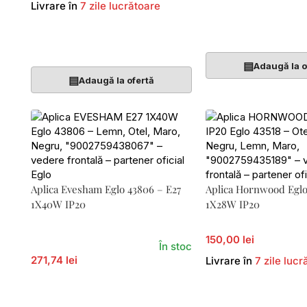
Livrare în
7 zile lucrătoare
Adaugă În Coș
Adaugă În Coș
▤
Adaugă la o
▤
Adaugă la ofertă
Aplica Evesham Eglo 43806 – E27
Aplica Hornwood Eglo
1X40W IP20
1X28W IP20
150,00 lei
În stoc
271,74 lei
Livrare în
7 zile lucr
Adaugă În Coș
Adaugă În Coș