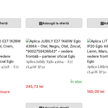
Adaugă În Coș
Adaugă În 
▤
▤
fertă
Adaugă la ofertă
Ad
Aplica Jubily Eglo 43664 – E27
 43518 – E27
Aplica Little
1X40W IP20
1X40W IP20
În stoc
245,73 lei
140,00 lei
ătoare
Adaugă În Coș
Adaugă În 
▤
Adaugă la ofertă