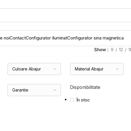
e noi
Contact
Configurator Iluminat
Configurator sina magnetica
Show
9
12
1
Disponibilitate
În stoc