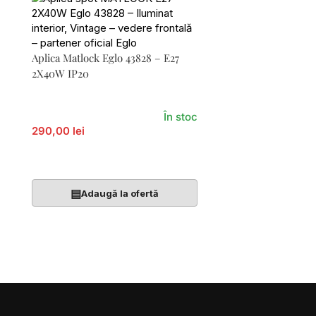
Aplica Matlock Eglo 43828 – E27
2X40W IP20
În stoc
290,00 lei
Adaugă În Coș
▤
Adaugă la ofertă