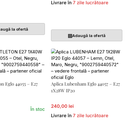
Livrare în
7 zile lucrătoare
Coș
Adaugă În Coș
augă la ofertă
▤
Adaugă la ofertă
ton Eglo 44055 – E27
Aplica Lubenham Eglo 44057 – E27
1X28W IP20
240,00 lei
În stoc
Livrare în
7 zile lucrătoare
Coș
Adaugă În Coș