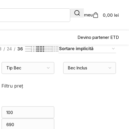
Contul meu
0,00 lei
Devino partener ETD
8
24
36
Filtru preț