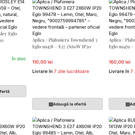
sley Eglo
Aplica / Plafoniera Townshend 3
Aplica / Pla
20
Eglo 99478 – E27 2X60W IP20
Eglo 99479 
În stoc
110,00 lei
160,00 lei
Livrare în
7 zile lucrătoare
Livrare în
7 
Adaugă În Coș
Adaugă În 
fertă
▤
▤
Adaugă la ofertă
Ad