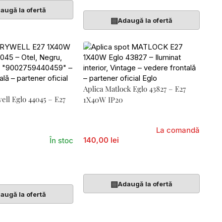
augă la ofertă
▤
Adaugă la ofertă
Aplica Matlock Eglo 43827 – E27
ell Eglo 44045 – E27
1X40W IP20
La comandă
140,00 lei
În stoc
Adaugă În Coș
Coș
▤
Adaugă la ofertă
augă la ofertă