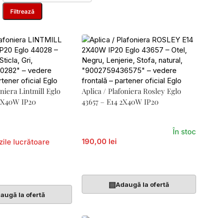
Filtrează
oniera Lintmill Eglo
Aplica / Plafoniera Rosley Eglo
 1X40W IP20
43657 – E14 2X40W IP20
În stoc
190,00 lei
zile lucrătoare
Adaugă În Coș
Coș
▤
Adaugă la ofertă
augă la ofertă