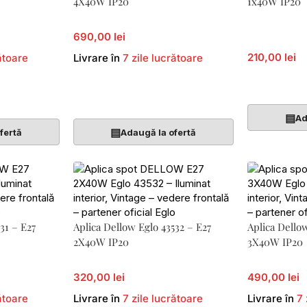
4X40W IP20
1x40W IP20
690,00 lei
210,00 lei
ătoare
Livrare în
7 zile lucrătoare
Adaugă În 
Adaugă În Coș
▤
Ad
▤
fertă
Adaugă la ofertă
31 – E27
Aplica Dellow Eglo 43532 – E27
Aplica Dello
2X40W IP20
3X40W IP20
320,00 lei
490,00 lei
ătoare
Livrare în
7 zile lucrătoare
Livrare în
7 