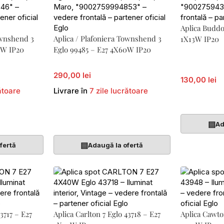
Aplica Buddo
ownshend 3
Aplica / Plafoniera Townshend 3
1X13W IP20
0W IP20
Eglo 99485 – E27 4X60W IP20
290,00 lei
130,00 lei
ătoare
Livrare în
7 zile lucrătoare
Adaugă În 
Adaugă În Coș
▤
Ad
▤
fertă
Adaugă la ofertă
3717 – E27
Aplica Carlton 7 Eglo 43718 – E27
Aplica Cawto