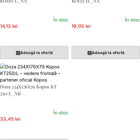
KO110/L_NA
KO125/1L_NA
În stoc
În stoc
14,13 lei
19,05 lei
Adaugă În Coș
Adaugă În Coș
▤
▤
Adaugă la ofertă
Adaugă la ofertă
Doza 234X176X79 Kopos KT
250/L_NB
În stoc
33,45 lei
Adaugă În Coș