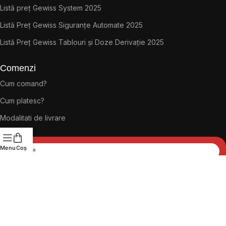
Listă preț Gewiss System 2025
Listă Preț Gewiss Siguranțe Automate 2025
Listă Preț Gewiss Tablouri și Doze Derivație 2025
Comenzi
Cum comand?
Cum platesc?
Modalitati de livrare
Menu
Coș