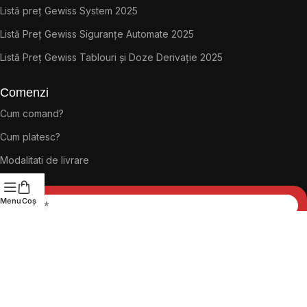
Listă preț Gewiss System 2025
Listă Preț Gewiss Siguranțe Automate 2025
Listă Preț Gewiss Tablouri și Doze Derivație 2025
Comenzi
Cum comand?
Cum platesc?
Modalitati de livrare
Menu
Coș