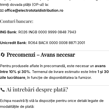
trimiți dovada plății (OP-ul) la:
📧
office@electrototaldistribution.ro
Conturi bancare:
ING Bank
: RO26 INGB 0000 9999 0848 7943
Unicredit Bank
: RO64 BACX 0000 0008 8871 2001
🔄
Precomenzi – Avans necesar
Pentru produsele aflate în precomandă, este necesar un
avans
între 10% și 30%
. Termenul de livrare estimativ este între
1 și 30
zile lucrătoare
, în funcție de disponibilitatea la furnizor.
📞 Ai întrebări despre plată?
Echipa noastră îți stă la dispoziție pentru orice detalii legate de
modalitățile de plată: