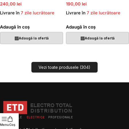
240,00 lei
190,00 lei
Livrare în
7 zile lucrătoare
Livrare în
7 zile lucrătoare
Adaugă în coș
Adaugă în coș
▤
▤
Adaugă la ofertă
Adaugă la ofertă
Vezi toate produsele (304)
Menu
Coș