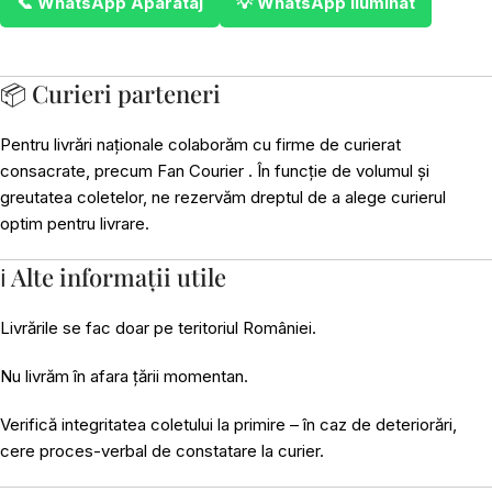
📞 WhatsApp Aparataj
💡 WhatsApp Iluminat
📦 Curieri parteneri
Pentru livrări naționale colaborăm cu firme de curierat
consacrate, precum Fan Courier . În funcție de volumul și
greutatea coletelor, ne rezervăm dreptul de a alege curierul
optim pentru livrare.
ℹ️ Alte informații utile
Livrările se fac doar pe teritoriul României.
Nu livrăm în afara țării momentan.
Verifică integritatea coletului la primire – în caz de deteriorări,
cere proces-verbal de constatare la curier.