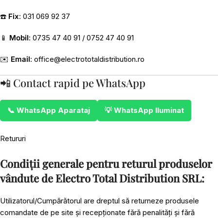
☎️
Fix
: 031 069 92 37
📱
Mobil
: 0735 47 40 91 / 0752 47 40 91
✉️
Email
:
office@electrototaldistribution.ro
📲 Contact rapid pe WhatsApp
📞 WhatsApp Aparataj
💡 WhatsApp Iluminat
Retururi
Condiții generale pentru returul produselor
vândute de Electro Total Distribution SRL:
Utilizatorul/Cumpărătorul are dreptul să returneze produsele
comandate de pe site și recepționate fără penalități și fără