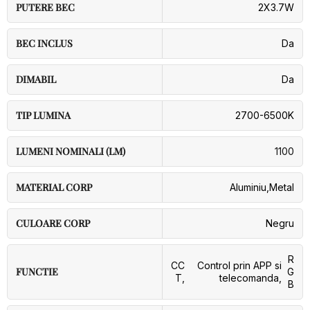
PUTERE BEC
2X3.7W
BEC INCLUS
Da
DIMABIL
Da
TIP LUMINA
2700-6500K
LUMENI NOMINALI (LM)
1100
MATERIAL CORP
Aluminiu
,
Metal
CULOARE CORP
Negru
R
CC
Control prin APP si
FUNCTIE
G
T
,
telecomanda
,
B