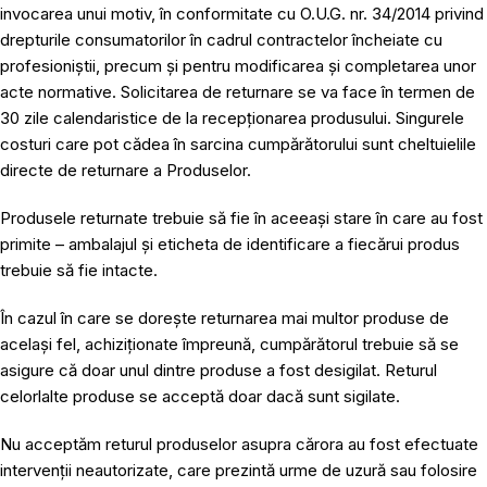
invocarea unui motiv, în conformitate cu O.U.G. nr. 34/2014 privind
drepturile consumatorilor în cadrul contractelor încheiate cu
profesioniștii, precum și pentru modificarea și completarea unor
acte normative. Solicitarea de returnare se va face în termen de
30 zile calendaristice de la recepționarea produsului. Singurele
costuri care pot cădea în sarcina cumpărătorului sunt cheltuielile
directe de returnare a Produselor.
Produsele returnate trebuie să fie în aceeași stare în care au fost
primite – ambalajul și eticheta de identificare a fiecărui produs
trebuie să fie intacte.
În cazul în care se dorește returnarea mai multor produse de
același fel, achiziționate împreună, cumpărătorul trebuie să se
asigure că doar unul dintre produse a fost desigilat. Returul
celorlalte produse se acceptă doar dacă sunt sigilate.
Nu acceptăm returul produselor asupra cărora au fost efectuate
intervenții neautorizate, care prezintă urme de uzură sau folosire