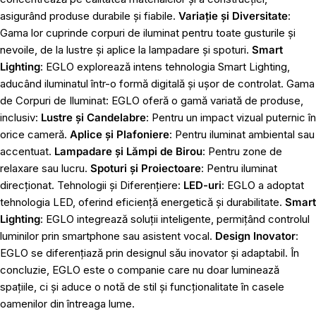
asigurând produse durabile și fiabile.
Variație și Diversitate
:
Gama lor cuprinde corpuri de iluminat pentru toate gusturile și
nevoile, de la lustre și aplice la lampadare și spoturi.
Smart
Lighting
: EGLO explorează intens tehnologia Smart Lighting,
aducând iluminatul într-o formă digitală și ușor de controlat. Gama
de Corpuri de Iluminat: EGLO oferă o gamă variată de produse,
inclusiv:
Lustre și Candelabre
: Pentru un impact vizual puternic în
orice cameră.
Aplice și Plafoniere
: Pentru iluminat ambiental sau
accentuat.
Lampadare și Lămpi de Birou
: Pentru zone de
relaxare sau lucru.
Spoturi și Proiectoare
: Pentru iluminat
direcționat. Tehnologii și Diferențiere:
LED-uri
: EGLO a adoptat
tehnologia LED, oferind eficiență energetică și durabilitate.
Smart
Lighting
: EGLO integrează soluții inteligente, permițând controlul
luminilor prin smartphone sau asistent vocal.
Design Inovator
:
EGLO se diferențiază prin designul său inovator și adaptabil. În
concluzie, EGLO este o companie care nu doar luminează
spațiile, ci și aduce o notă de stil și funcționalitate în casele
oamenilor din întreaga lume.