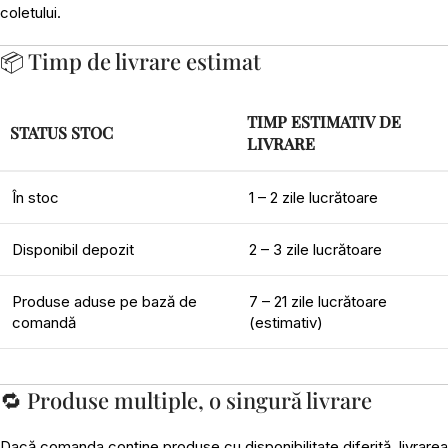
coletului.
📦 Timp de livrare estimat
TIMP ESTIMATIV DE
STATUS STOC
LIVRARE
În stoc
1 – 2 zile lucrătoare
Disponibil depozit
2 – 3 zile lucrătoare
Produse aduse pe bază de
7 – 21 zile lucrătoare
comandă
(estimativ)
🔁 Produse multiple, o singură livrare
Dacă comanda conține produse cu disponibilitate diferită, livrarea