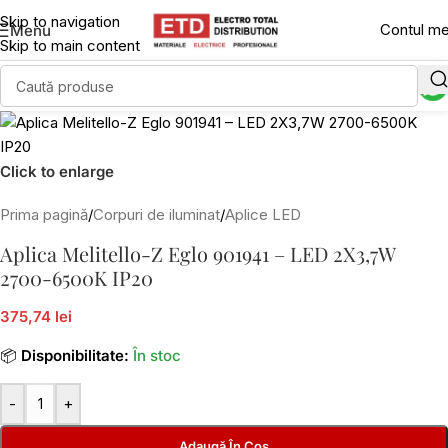
Skip to navigation
Contul m
Menu
Skip to main content
Click to enlarge
Prima pagină
/
Corpuri de iluminat
/
Aplice LED
Aplica Melitello-Z Eglo 901941 – LED 2X3,7W
2700-6500K IP20
375,74 lei
📦
Disponibilitate:
În stoc
-
+
Adaugă În Coș