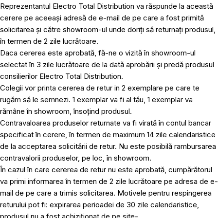
Reprezentantul Electro Total Distribution va răspunde la această
cerere pe aceeași adresă de e-mail de pe care a fost primită
solicitarea și către showroom-ul unde doriți să returnați produsul,
în termen de 2 zile lucrătoare.
Daca cererea este aprobată, fă-ne o vizită în showroom-ul
selectat în 3 zile lucrătoare de la dată aprobării și predă produsul
consilierilor Electro Total Distribution.
Colegii vor printa cererea de retur in 2 exemplare pe care te
rugăm să le semnezi. 1 exemplar va fi al tău, 1 exemplar va
rămâne în showroom, însoțind produsul.
Contravaloarea produselor returnate va fi virată în contul bancar
specificat în cerere, în termen de maximum 14 zile calendaristice
de la acceptarea solicitării de retur. Nu este posibilă rambursarea
contravalorii produselor, pe loc, în showroom.
În cazul în care cererea de retur nu este aprobată, cumpărătorul
va primi informarea în termen de 2 zile lucrătoare pe adresa de e-
mail de pe care a trimis solicitarea. Motivele pentru respingerea
returului pot fi: expirarea perioadei de 30 zile calendaristice,
produsul nu a fost achiziționat de pe site-