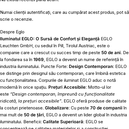
Numai clienții autentificați, care au cumpărat acest produs, pot să
scrie o recenzie.
Despre Eglo
Iluminatul EGLO: O Sursă de Confort și Eleganță
EGLO
Leuchten GmbH, cu sediul în Pill, Tirolul Austriac, este o
companie care a crescut cu succes timp de peste
50 de ani
. De
la fondarea sa în
1969
, EGLO a devenit un nume de referință în
industria iluminatului. Puncte Forte:
Design Contemporan
: EGLO
se distinge prin designul său contemporan, care îmbină estetica
cu funcționalitatea. Corpurile de iluminat EGLO aduc o notă
modernă în orice spațiu.
Prețuri Accesibile
: Motto-ul lor
este
“Design contemporan, împreună cu funcționalitate
ridicată, la prețuri accesibile”
. EGLO oferă produse de calitate
la costuri prietenoase.
Globalizare
: Cu peste
70 de companii
în
mai mult de
50 de țări
, EGLO a devenit un lider global în industria
iluminatului. Beneficii:
Calitate Superioară
: EGLO se
concentrează pe calitatea materialelor și a construcției,