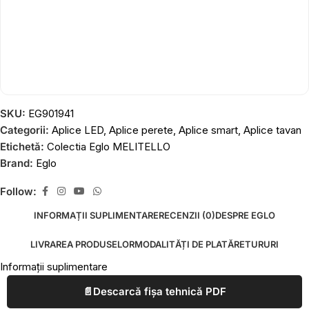
SKU:
EG901941
Categorii:
Aplice LED
,
Aplice perete
,
Aplice smart
,
Aplice tavan
Etichetă:
Colectia Eglo MELITELLO
Brand:
Eglo
Follow:
INFORMAȚII SUPLIMENTARE
RECENZII (0)
DESPRE EGLO
LIVRAREA PRODUSELOR
MODALITĂȚI DE PLATĂ
RETURURI
Informații suplimentare
📄
Descarcă fișa tehnică PDF