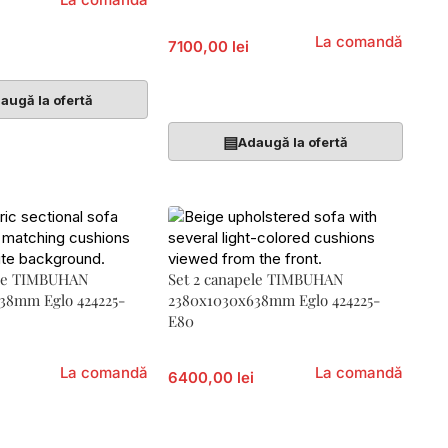
La comandă
7100,00 lei
Coș
Adaugă În Coș
augă la ofertă
▤
Adaugă la ofertă
ele TIMBUHAN
Set 2 canapele TIMBUHAN
38mm Eglo 424225-
2380x1030x638mm Eglo 424225-
E80
La comandă
La comandă
6400,00 lei
Coș
Adaugă În Coș