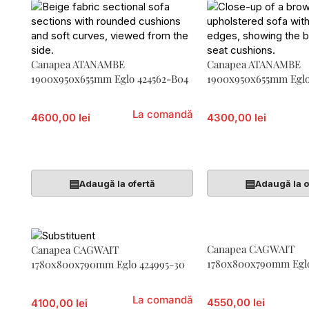
Canapea ATANAMBE
Canapea ATANAMBE
1900x950x655mm Eglo 424562-B04
1900x950x655mm Eglo
La comandă
4600,00 lei
4300,00 lei
Adaugă În Coș
Adaugă În Coș
▤
▤
Adaugă la ofertă
Adaugă la o
Canapea CAGWAIT
Canapea CAGWAIT
1780x800x790mm Eglo
1780x800x790mm Eglo 424995-30
La comandă
4550,00 lei
4100,00 lei