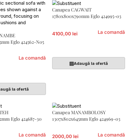
Canapea CAGWAIT
1780x800x790mm Eglo 424995-03
La comandă
4100,00 lei
ANAMBE
5mm Eglo 424562-N05
Citește Mai Mult
La comandă
▤
Adaugă la ofertă
Coș
augă la ofertă
RTEH
Canapea MANAMBOLOSY
52mm Eglo 424687-30
1307x802x645mm Eglo 424969-03
La comandă
La comandă
2000,00 lei