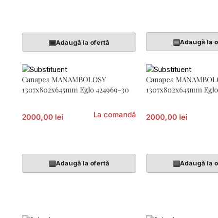
Adaugă În Coș
Citește Mai Mult
▤
▤
Adaugă la o
Adaugă la ofertă
Canapea MANAMBOLOSY
Canapea MANAMBOL
1307x802x645mm Eglo 424969-30
1307x802x645mm Eglo
La comandă
2000,00 lei
2000,00 lei
Citește Mai Mult
Citește Mai Mult
▤
▤
Adaugă la ofertă
Adaugă la o