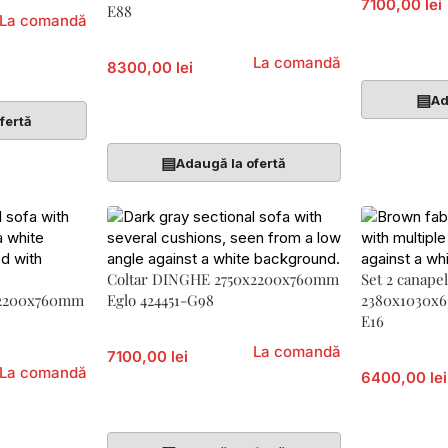
7100,00 lei
E88
La comandă
Adaugă În 
La comandă
8300,00 lei
▤
Ad
Adaugă În Coș
fertă
▤
Adaugă la ofertă
Coltar DINGHE 2750x2200x760mm
Set 2 canap
x2200x760mm
Eglo 424451-G98
2380x1030x6
E16
La comandă
7100,00 lei
La comandă
6400,00 lei
Adaugă În Coș
Adaugă În 