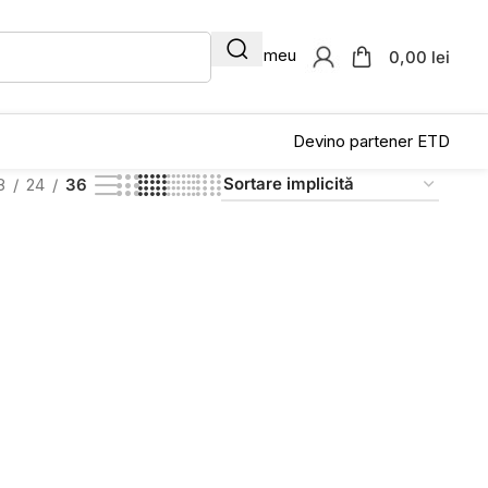
Contul meu
0,00 lei
Devino partener ETD
8
24
36