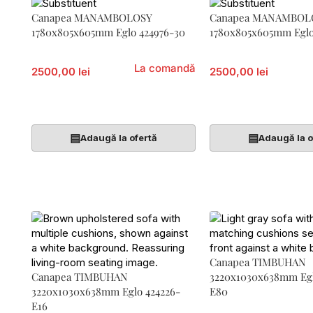
Canapea MANAMBOLOSY
Canapea MANAMBOL
1780x805x605mm Eglo 424976-30
1780x805x605mm Eglo
La comandă
2500,00 lei
2500,00 lei
Citește Mai Mult
Citește Mai Mult
▤
▤
Adaugă la ofertă
Adaugă la o
Canapea TIMBUHAN
Canapea TIMBUHAN
3220x1030x638mm Egl
3220x1030x638mm Eglo 424226-
E80
E16