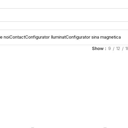
e noi
Contact
Configurator Iluminat
Configurator sina magnetica
Show
9
12
1