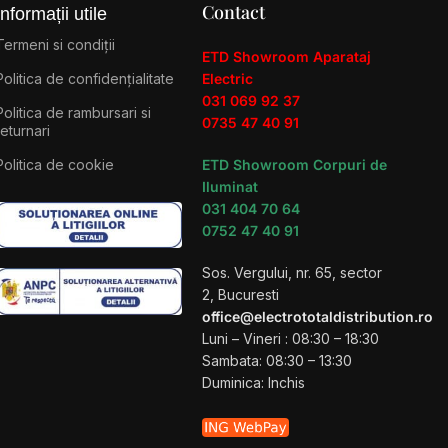
Contact
Informații utile
Termeni si condiții
ETD Showroom Aparataj
Politica de confidențialitate
Electric
031 069 92 37
Politica de rambursari si
0735 47 40 91
returnari
Politica de cookie
ETD Showroom Corpuri de
Iluminat
031 404 70 64
0752 47 40 91
Sos. Vergului, nr. 65, sector
2, Bucuresti
office@electrototaldistribution.ro
Luni – Vineri : 08:30 – 18:30
Sambata: 08:30 – 13:30
Duminica: Inchis