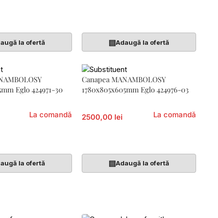
 Mult
Citește Mai Mult
▤
augă la ofertă
Adaugă la ofertă
ANAMBOLOSY
Canapea MANAMBOLOSY
5mm Eglo 424971-30
1780x805x605mm Eglo 424976-03
La comandă
La comandă
2500,00 lei
 Mult
Citește Mai Mult
▤
augă la ofertă
Adaugă la ofertă