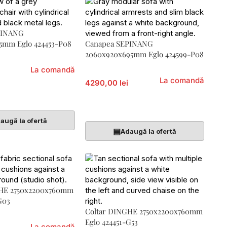
PINANG
5mm Eglo 424453-P08
Canapea SEPINANG
2060x920x695mm Eglo 424599-P08
La comandă
La comandă
4290,00 lei
Coș
Adaugă În Coș
augă la ofertă
▤
Adaugă la ofertă
GHE 2750x2200x760mm
G03
Coltar DINGHE 2750x2200x760mm
Eglo 424451-G53
La comandă