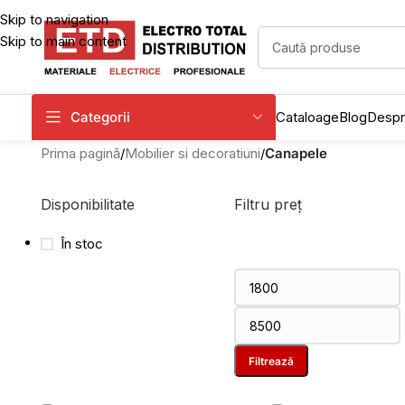
Skip to navigation
Skip to main content
Categorii
Cataloage
Blog
Despr
Prima pagină
/
Mobilier si decoratiuni
/
Canapele
Disponibilitate
Filtru preț
În stoc
Filtrează