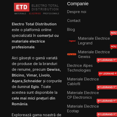
Companie
Despre noi
Contact
Electro Total Distribution
Blog
este o platformă online
NOU
specializată în
comerțul cu
Materiale Electrice
materiale electrice
Legrand
profesionale
.
NOU
Materiale Electrice
Gewiss
Aici găsești o gamă variată
BY LEGRAND ®™
de produse de la branduri
Electrice Alpes
de renume, precum
Gewiss,
Technologies
BY LEGRAND ®
Bticino, Vimar, Livolo,
Materiale Electrice
Aqara,Schneider
și corpurile
Cablofil
de iluminat
Eglo
. Toate
BY LEGRAND ®™
acestea sunt disponibile la
Materiale Electrice
CP Electronics
cele mai mici prețuri din
BY LEGRAND ®™
România
.
Materiale Electrice
Ecotap
Explorează gama noastră de
BY LEGRAND ®™