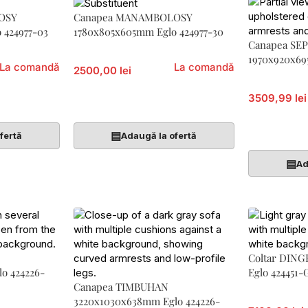
OSY
Canapea MANAMBOLOSY
 424977-03
1780x805x605mm Eglo 424977-30
Canapea SE
1970x920x69
La comandă
La comandă
2500,00 lei
3509,99 lei
Citește Mai Mult
Adaugă În 
▤
fertă
Adaugă la ofertă
▤
Ad
Coltar DIN
o 424226-
Eglo 424451-
Canapea TIMBUHAN
3220x1030x638mm Eglo 424226-