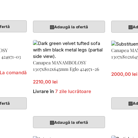
Citește Mai Mult
Citește Mai
▤
▤
fertă
Adaugă la ofertă
Ad
OSY
Canapea M
 424971-03
1307x802x64
Canapea MANAMBOLOSY
1307x802x645mm Eglo 424971-26
La comandă
2000,00 lei
2210,00 lei
Citește Mai
Livrare în
7 zile lucrătoare
▤
fertă
Ad
Adaugă În Coș
▤
Adaugă la ofertă