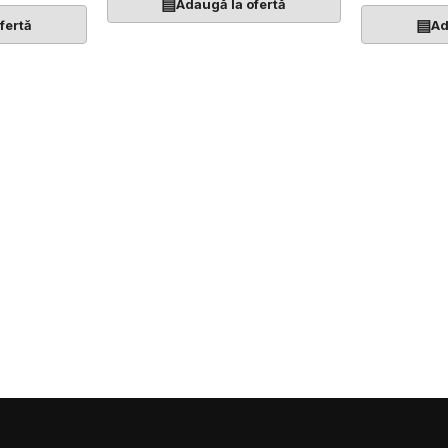
▤
Adaugă la ofertă
▤
fertă
Ad