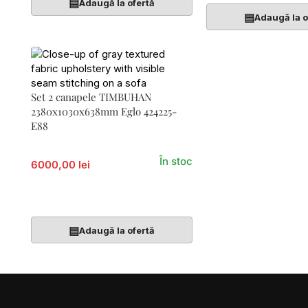
▤
Adaugă la ofertă
▤
Adaugă la o
Set 2 canapele TIMBUHAN
2380x1030x638mm Eglo 424225-
E88
În stoc
6000,00 lei
Adaugă În Coș
▤
Adaugă la ofertă