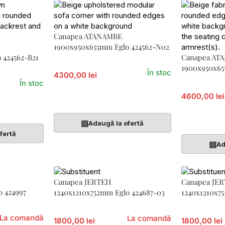
Canapea ATANAMBE
1900x950x655mm Eglo 424562-N02
 424562-B21
Canapea AT
1900x950x65
În stoc
4300,00 lei
În stoc
4600,00 lei
Adaugă În Coș
Adaugă În 
▤
Adaugă la ofertă
fertă
▤
Ad
Canapea JERTEH
Canapea JE
 424997
1240x1210x752mm Eglo 424687-03
1240x1210x7
La comandă
La comandă
1800,00 lei
1800,00 lei