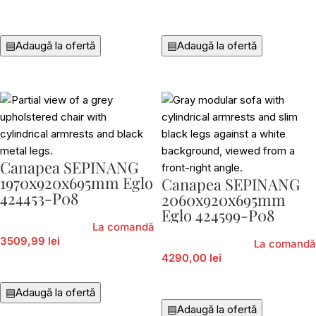
Citește Mai Mult
Citește Mai Mult
▤
Adaugă la ofertă
▤
Adaugă la ofertă
Canapea SEPINANG
1970x920x695mm Eglo
Canapea SEPINANG
424453-P08
2060x920x695mm
Eglo 424599-P08
La comandă
3509,99 lei
La comandă
4290,00 lei
Adaugă În Coș
Adaugă În Coș
▤
Adaugă la ofertă
▤
Adaugă la ofertă