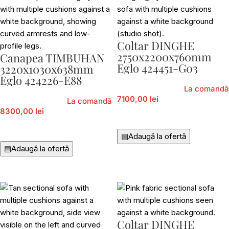
Coltar DINGHE
2750x2200x760mm
Canapea TIMBUHAN
Eglo 424451-G03
3220x1030x638mm
Eglo 424226-E88
La comandă
7100,00 lei
La comandă
8300,00 lei
Adaugă În Coș
Adaugă În Coș
▤
Adaugă la ofertă
▤
Adaugă la ofertă
Coltar DINGHE