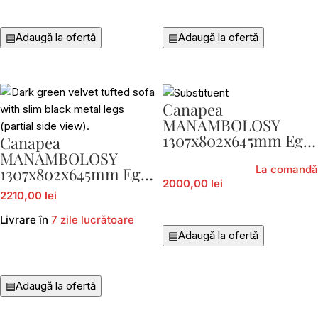
Citește Mai Mult
Citește Mai Mult
▤
Adaugă la ofertă
▤
Adaugă la ofertă
Canapea
MANAMBOLOSY
1307x802x645mm Eglo
Canapea
424971-30
MANAMBOLOSY
La comandă
1307x802x645mm Eglo
2000,00 lei
424971-26
2210,00 lei
Citește Mai Mult
Livrare în
7 zile lucrătoare
▤
Adaugă la ofertă
Adaugă În Coș
▤
Adaugă la ofertă