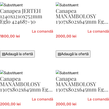
Canapea JERTEH
Canapea
1240x1210x752mm
MANAMBOLOSY
Eglo 424687-30
1307x802x645mm Eglo
424969-03
La comandă
La comandă
1800,00 lei
2000,00 lei
Citește Mai Mult
Citește Mai Mult
▤
Adaugă la ofertă
▤
Adaugă la ofertă
Canapea
Canapea
MANAMBOLOSY
MANAMBOLOSY
1307x802x645mm Eglo
1307x802x645mm Eglo
424969-30
424971-03
La comandă
La comandă
2000,00 lei
2000,00 lei