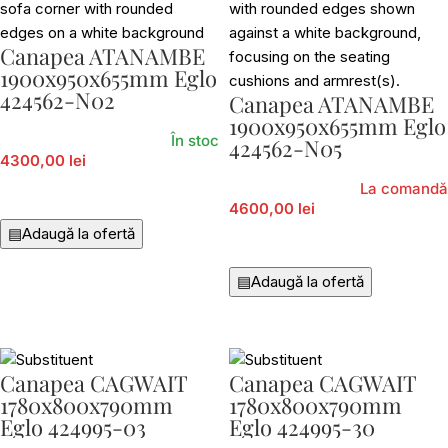
Canapea ATANAMBE
1900x950x655mm Eglo
424562-N02
Canapea ATANAMBE
1900x950x655mm Eglo
În stoc
424562-N05
4300,00 lei
La comandă
Adaugă În Coș
4600,00 lei
▤
Adaugă la ofertă
Adaugă În Coș
▤
Adaugă la ofertă
Canapea CAGWAIT
Canapea CAGWAIT
1780x800x790mm
1780x800x790mm
Eglo 424995-03
Eglo 424995-30