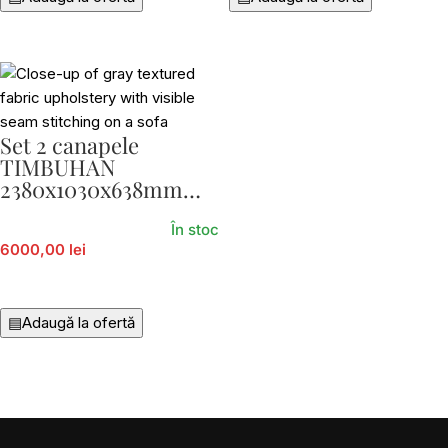
Set 2 canapele
TIMBUHAN
2380x1030x638mm
Eglo 424225-E88
În stoc
6000,00 lei
Adaugă În Coș
▤
Adaugă la ofertă