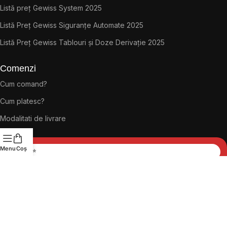
Listă preț Gewiss System 2025
Listă Preț Gewiss Siguranțe Automate 2025
Listă Preț Gewiss Tablouri și Doze Derivație 2025
Comenzi
Cum comand?
Cum platesc?
Modalitati de livrare
Menu
Coș