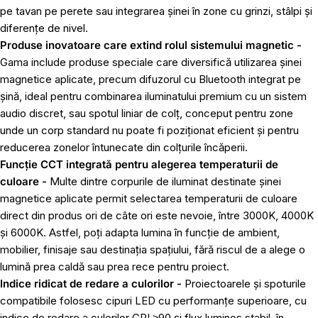
pe tavan pe perete sau integrarea șinei în zone cu grinzi, stâlpi și
diferențe de nivel.
Produse inovatoare care extind rolul sistemului magnetic -
Gama include produse speciale care diversifică utilizarea șinei
magnetice aplicate, precum
difuzorul cu Bluetooth
integrat pe
șină, ideal pentru combinarea iluminatului premium cu un sistem
audio discret, sau
spotul liniar de colț
, conceput pentru zone
unde un corp standard nu poate fi poziționat eficient și pentru
reducerea zonelor întunecate din colțurile încăperii.
Funcție CCT integrată pentru alegerea temperaturii de
culoare -
Multe dintre corpurile de iluminat destinate șinei
magnetice aplicate permit selectarea temperaturii de culoare
direct din produs ori de câte ori este nevoie, între 3000K, 4000K
și 6000K. Astfel, poți adapta lumina în funcție de ambient,
mobilier, finisaje sau destinația spațiului, fără riscul de a alege o
lumină prea caldă sau prea rece pentru proiect.
Indice ridicat de redare a culorilor -
Proiectoarele și spoturile
compatibile folosesc cipuri LED cu performanțe superioare, cu
indice de redare a culorilor CRI ≥90 și flux luminos stabil, în