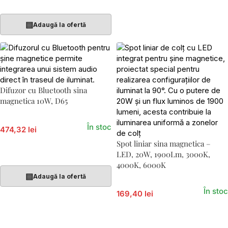
Adaugă În Coș
▤
Adaugă la ofertă
Difuzor cu Bluetooth sina
magnetica 10W, D65
În stoc
474,32 lei
Spot liniar sina magnetica –
Adaugă În Coș
LED, 20W, 1900Lm, 3000K,
4000K, 6000K
▤
Adaugă la ofertă
În stoc
169,40 lei
Adaugă În Coș