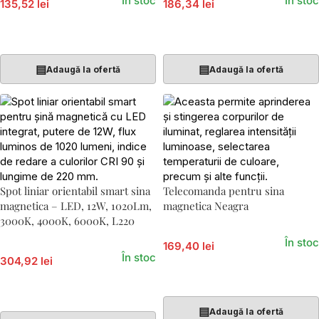
În stoc
În stoc
135,52 lei
186,34 lei
Adaugă În Coș
Adaugă În Coș
▤
▤
Adaugă la ofertă
Adaugă la ofertă
Spot liniar orientabil smart sina
Telecomanda pentru sina
magnetica – LED, 12W, 1020Lm,
magnetica Neagra
3000K, 4000K, 6000K, L220
În stoc
169,40 lei
În stoc
304,92 lei
Adaugă În Coș
Adaugă În Coș
▤
Adaugă la ofertă