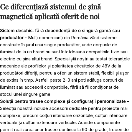
Ce diferențiază sistemul de șină
magnetică aplicată oferit de noi
Sistem deschis, fără dependență de o singură gamă sau
producător -
Mulți comercianți din România vând sisteme
construite în jurul unui singur producător, unde corpurile de
iluminat de la un brand nu sunt întotdeauna compatibile fizic sau
electric cu șina altui brand. Specialiștii noștri au testat toleranțele
mecanice ale profilelor și polaritatea circuitelor de 48V de la
producători diferiți, pentru a oferi un sistem stabil, flexibil și ușor
de extins în timp. Astfel, peste 2–3 ani poți adăuga corpuri de
iluminat sau accesorii compatibile, fără să fii condiționat de
stocul unei singure game.
Soluții pentru trasee complexe și configurații personalizate -
Selecția noastră include accesorii dedicate pentru proiecte mai
complexe, precum
colțuri interioare orizontale
,
colțuri interioare
verticale
și
colțuri exterioare verticale
. Aceste componente
permit realizarea unor trasee continue la 90 de grade, treceri de