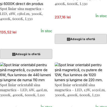
4000K, 6000K, L330
Spot liniar sina magnetica –
LED, 18W, 1580Lm, 3000K,
În stoc
237,16 lei
4000K, 6000K, L330
Adaugă În Coș
În stoc
135,52 lei
▤
Adaugă la ofertă
Adaugă În Coș
▤
Adaugă la ofertă
Spot liniar orientabil sina
Spot liniar orientabil sina
magnetica – LED, 6W, 440Lm,
magnetica – LED, 12W, 1020Lm,
3000K, 4000K, 6000K, L110
3000K, 4000K, 6000K, L220