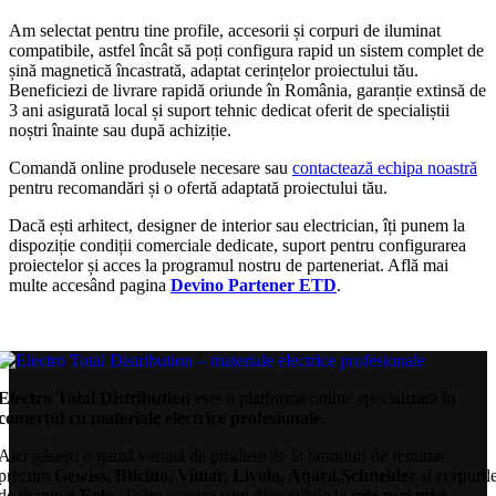
Am selectat pentru tine profile, accesorii și corpuri de iluminat
compatibile, astfel încât să poți configura rapid un sistem complet de
șină magnetică încastrată, adaptat cerințelor proiectului tău.
Beneficiezi de livrare rapidă oriunde în România, garanție extinsă de
3 ani asigurată local și suport tehnic dedicat oferit de specialiștii
noștri înainte sau după achiziție.
Comandă online produsele necesare sau
contactează echipa noastră
pentru recomandări și o ofertă adaptată proiectului tău.
Dacă ești arhitect, designer de interior sau electrician, îți punem la
dispoziție condiții comerciale dedicate, suport pentru configurarea
proiectelor și acces la programul nostru de parteneriat. Află mai
multe accesând pagina
Devino Partener ETD
.
Electro Total Distribution
este o platformă online specializată în
comerțul cu materiale electrice profesionale
.
Aici găsești o gamă variată de produse de la branduri de renume,
precum
Gewiss, Bticino, Vimar, Livolo, Aqara,Schneider
și corpuril
de iluminat
Eglo
. Toate acestea sunt disponibile la
cele mai mici