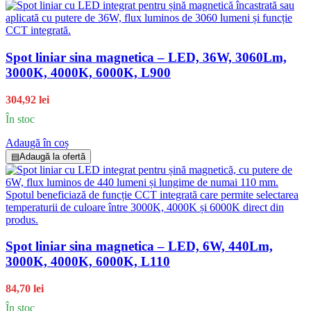
Spot liniar sina magnetica – LED, 36W, 3060Lm,
3000K, 4000K, 6000K, L900
304,92 lei
În stoc
Adaugă în coș
▤
Adaugă la ofertă
Spot liniar sina magnetica – LED, 6W, 440Lm,
3000K, 4000K, 6000K, L110
84,70 lei
În stoc