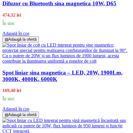
Difuzor cu Bluetooth sina magnetica 10W, D65
474,32 lei
În stoc
Adaugă în coș
▤
Adaugă la ofertă
Spot liniar sina magnetica – LED, 20W, 1900Lm,
3000K, 4000K, 6000K
169,40 lei
În stoc
Adaugă în coș
▤
Adaugă la ofertă