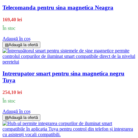
Telecomanda pentru sina magnetica Neagra
169,40 lei
În stoc
Adaugă în coș
▤
Adaugă la ofertă
Intrerupator smart pentru sina magnetica negru
Tuya
254,10 lei
În stoc
Adaugă în coș
▤
Adaugă la ofertă