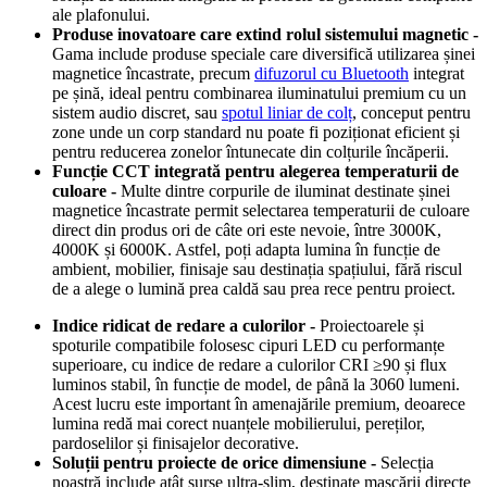
ale plafonului.
Produse inovatoare care extind rolul sistemului magnetic -
Gama include produse speciale care diversifică utilizarea șinei
magnetice încastrate, precum
difuzorul cu Bluetooth
integrat
pe șină, ideal pentru combinarea iluminatului premium cu un
sistem audio discret, sau
spotul liniar de colț
, conceput pentru
zone unde un corp standard nu poate fi poziționat eficient și
pentru reducerea zonelor întunecate din colțurile încăperii.
Funcție CCT integrată pentru alegerea temperaturii de
culoare -
Multe dintre corpurile de iluminat destinate șinei
magnetice încastrate permit selectarea temperaturii de culoare
direct din produs ori de câte ori este nevoie, între 3000K,
4000K și 6000K. Astfel, poți adapta lumina în funcție de
ambient, mobilier, finisaje sau destinația spațiului, fără riscul
de a alege o lumină prea caldă sau prea rece pentru proiect.
Indice ridicat de redare a culorilor -
Proiectoarele și
spoturile compatibile folosesc cipuri LED cu performanțe
superioare, cu indice de redare a culorilor CRI ≥90 și flux
luminos stabil, în funcție de model, de până la 3060 lumeni.
Acest lucru este important în amenajările premium, deoarece
lumina redă mai corect nuanțele mobilierului, pereților,
pardoselilor și finisajelor decorative.
Soluții pentru proiecte de orice dimensiune -
Selecția
noastră include atât surse ultra-slim, destinate mascării directe