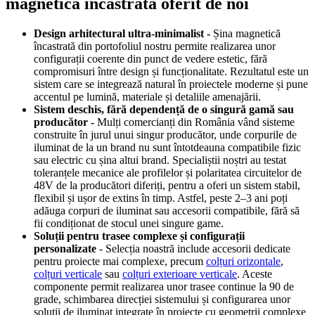
magnetică încastrată oferit de noi
Design arhitectural ultra-minimalist -
Șina magnetică
încastrată din portofoliul nostru permite realizarea unor
configurații coerente din punct de vedere estetic, fără
compromisuri între design și funcționalitate. Rezultatul este un
sistem care se integrează natural în proiectele moderne și pune
accentul pe lumină, materiale și detaliile amenajării.
Sistem deschis, fără dependență de o singură gamă sau
producător -
Mulți comercianți din România vând sisteme
construite în jurul unui singur producător, unde corpurile de
iluminat de la un brand nu sunt întotdeauna compatibile fizic
sau electric cu șina altui brand. Specialiștii noștri au testat
toleranțele mecanice ale profilelor și polaritatea circuitelor de
48V de la producători diferiți, pentru a oferi un sistem stabil,
flexibil și ușor de extins în timp. Astfel, peste 2–3 ani poți
adăuga corpuri de iluminat sau accesorii compatibile, fără să
fii condiționat de stocul unei singure game.
Soluții pentru trasee complexe și configurații
personalizate
- Selecția noastră include accesorii dedicate
pentru proiecte mai complexe, precum
colțuri orizontale
,
colțuri verticale
sau
colțuri exterioare verticale
. Aceste
componente permit realizarea unor trasee continue la 90 de
grade, schimbarea direcției sistemului și configurarea unor
soluții de iluminat integrate în proiecte cu geometrii complexe