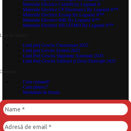
Materiale Electrice Cablofil
by Legrand ®
Materiale Electrice CP Electronics
By Legrand ®™
Materiale Electrice Ecotap
By Legrand ®™
Materiale Electrice IME
By Legrand ®™
Materiale Electrice NETATMO
By Legrand ®™
Liste de prețuri
Listă preț Gewiss Chorusmart 2025
Listă preț Gewiss System 2025
Listă Preț Gewiss Siguranțe Automate 2025
Listă Preț Gewiss Tablouri și Doze Derivație 2025
Comenzi
Cum comand?
Cum platesc?
Modalitati de livrare