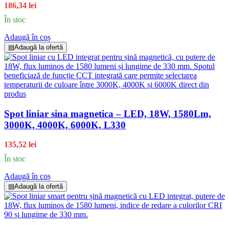
186,34 lei
În stoc
Adaugă în coș
▤
Adaugă la ofertă
Spot liniar sina magnetica – LED, 18W, 1580Lm,
3000K, 4000K, 6000K, L330
135,52 lei
În stoc
Adaugă în coș
▤
Adaugă la ofertă