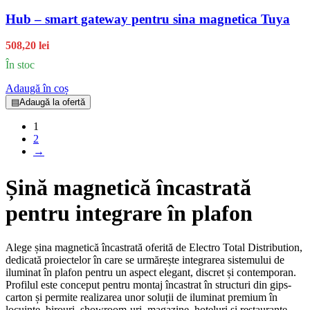
Hub – smart gateway pentru sina magnetica Tuya
508,20 lei
În stoc
Adaugă în coș
▤
Adaugă la ofertă
1
2
→
Șină magnetică încastrată
pentru integrare în plafon
Alege șina magnetică încastrată oferită de Electro Total Distribution,
dedicată proiectelor în care se urmărește integrarea sistemului de
iluminat în plafon pentru un aspect elegant, discret și contemporan.
Profilul este conceput pentru montaj încastrat în structuri din gips-
carton și permite realizarea unor soluții de iluminat premium în
locuințe, birouri, showroom-uri, magazine, hoteluri și restaurante.