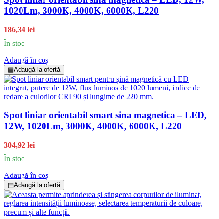
1020Lm, 3000K, 4000K, 6000K, L220
186,34 lei
În stoc
Adaugă în coș
▤
Adaugă la ofertă
Spot liniar orientabil smart sina magnetica – LED,
12W, 1020Lm, 3000K, 4000K, 6000K, L220
304,92 lei
În stoc
Adaugă în coș
▤
Adaugă la ofertă