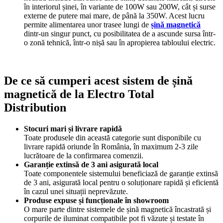
în interiorul șinei, în variante de 100W sau 200W, cât și surse
externe de putere mai mare, de până la 350W. Acest lucru
permite alimentarea unor trasee lungi de
șină magnetică
dintr-un singur punct, cu posibilitatea de a ascunde sursa într-
o zonă tehnică, într-o nișă sau în apropierea tabloului electric.
De ce să cumperi acest sistem de șină
magnetică de la Electro Total
Distribution
Stocuri mari și livrare rapidă
Toate produsele din această categorie sunt disponibile cu
livrare rapidă oriunde în România, în maximum 2-3 zile
lucrătoare de la confirmarea comenzii.
Garanție extinsă de 3 ani asigurată local
Toate componentele sistemului beneficiază de garanție extinsă
de 3 ani, asigurată local pentru o soluționare rapidă și eficientă
în cazul unei situații neprevăzute.
Produse expuse și funcționale în showroom
O mare parte dintre sistemele de șină magnetică încastrată și
corpurile de iluminat compatibile pot fi văzute și testate în