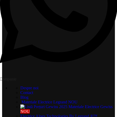
Companie
Despre noi
Contact
Blog
Materiale Electrice Legrand
NOU
Materiale Electrice Gewiss
NOU
Electrice Alpes Technologies
By Legrand ®™