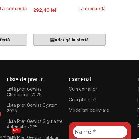
La comandă
La comandă
292,40 lei
Adaugă În Coș
▤
fertă
Adaugă la ofertă
Liste de prețuri
Comenzi
Listă preț Gewiss
Cum comand?
Chorusmart 2025
Cum platesc?
Listă preț Gewiss System
Modalitati de livrare
2025
Listă Preț Gewiss Siguranțe
Automate 2025
NOU
Materiale
Listă Preț Gewiss Tablouri