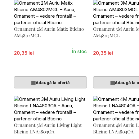
Ornament 2M Auriu Matix Bticino
Ornament 3M Auriu Ma
AM4802MGL
AM4803MGL
În stoc
20,35 lei
20,35 lei
Adaugă În Coș
Adaugă În Coș
▤
▤
Adaugă la ofertă
Adaugă la o
Ornament 3M Auriu Living Light
Ornament 4M Auriu Li
Bticino LNA4803OA
Bticino LNA4804OA