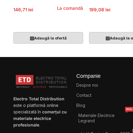
La comandă
146,71 lei
199,08 lei
Adaugă În Coș
Adaugă În Coș
▤
▤
Adaugă la ofertă
Adaugă la o
Companie
Despre noi
Contact
Electro Total Distribution
Blog
este o platformă online
NOU
specializată în
comerțul cu
Materiale Electrice
materiale electrice
Legrand
profesionale
.