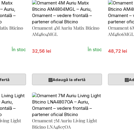
tix Bticino
Ornament 4M Auriu Matix Bticino
Ornament 6M
AM4804MGL
AM4806MG
În stoc
În stoc
32,56 lei
48,72 lei
Adaugă În Coș
Adaugă În 
▤
▤
fertă
Adaugă la ofertă
Ad
ving Light
Ornament 7M Auriu Living Light
Bticino LNA4807OA