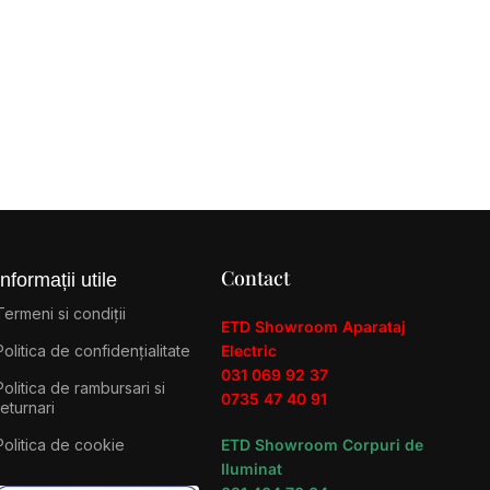
Contact
Informații utile
Termeni si condiții
ETD Showroom Aparataj
Politica de confidențialitate
Electric
031 069 92 37
Politica de rambursari si
0735 47 40 91
returnari
Politica de cookie
ETD Showroom Corpuri de
Iluminat