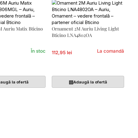
 Auriu Matix Bticino
Ornament 2M Auriu Living Light
L
Bticino LNA4802OA
În stoc
La comandă
112,95 lei
Coș
Adaugă În Coș
▤
augă la ofertă
Adaugă la ofertă