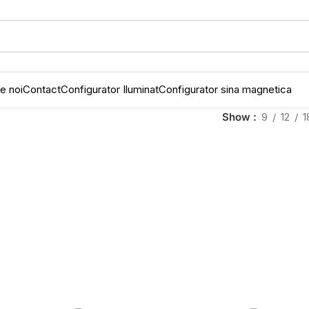
e noi
Contact
Configurator Iluminat
Configurator sina magnetica
Show
9
12
1