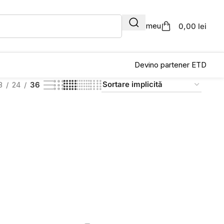
Contul meu
0,00 lei
Devino partener ETD
8
24
36