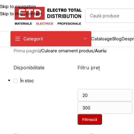
Skip to navigation
Skip to main content
Categorii
Cataloage
Blog
Despr
Prima pagină
/
Culoare ornament produs
/
Auriu
Disponibilitate
Filtru preț
În stoc
Filtrează