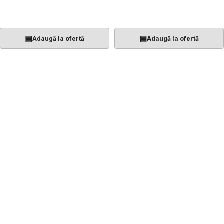
Adaugă În Coș
Adaugă În Coș
▤
▤
Adaugă la ofertă
Adaugă la ofertă