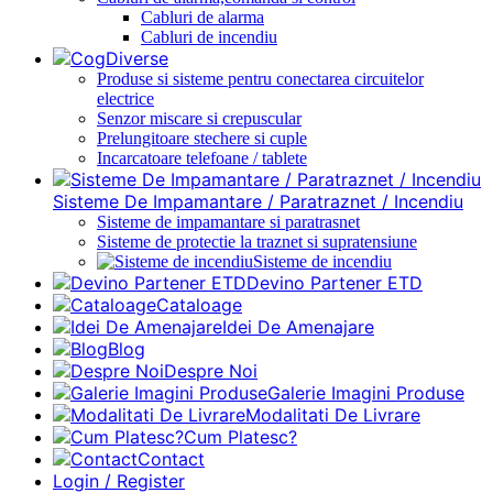
Cabluri de alarma
Cabluri de incendiu
Diverse
Produse si sisteme pentru conectarea circuitelor
electrice
Senzor miscare si crepuscular
Prelungitoare stechere si cuple
Incarcatoare telefoane / tablete
Sisteme De Impamantare / Paratraznet / Incendiu
Sisteme de impamantare si paratrasnet
Sisteme de protectie la traznet si supratensiune
Sisteme de incendiu
Devino Partener ETD
Cataloage
Idei De Amenajare
Blog
Despre Noi
Galerie Imagini Produse
Modalitati De Livrare
Cum Platesc?
Contact
Login / Register