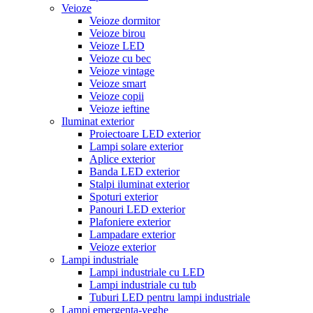
Veioze
Veioze dormitor
Veioze birou
Veioze LED
Veioze cu bec
Veioze vintage
Veioze smart
Veioze copii
Veioze ieftine
Iluminat exterior
Proiectoare LED exterior
Lampi solare exterior
Aplice exterior
Banda LED exterior
Stalpi iluminat exterior
Spoturi exterior
Panouri LED exterior
Plafoniere exterior
Lampadare exterior
Veioze exterior
Lampi industriale
Lampi industriale cu LED
Lampi industriale cu tub
Tuburi LED pentru lampi industriale
Lampi emergenta-veghe