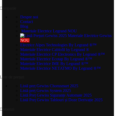
Companie
Despre noi
Contact
Blog
Materiale Electrice Legrand
NOU
Materiale Electrice Gewiss
NOU
Electrice Alpes Technologies
By Legrand ®™
Materiale Electrice Cablofil
by Legrand ®
Materiale Electrice CP Electronics
By Legrand ®™
Materiale Electrice Ecotap
By Legrand ®™
Materiale Electrice IME
By Legrand ®™
Materiale Electrice NETATMO
By Legrand ®™
Liste de prețuri
Listă preț Gewiss Chorusmart 2025
Listă preț Gewiss System 2025
Listă Preț Gewiss Siguranțe Automate 2025
Listă Preț Gewiss Tablouri și Doze Derivație 2025
Comenzi