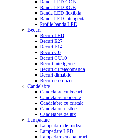
Banda LED COB
Banda LED RGB
Banda LED flexibila
Banda LED inteligenta
Profile banda LED
Becuri
Becuri LED
Becuri E27
Becuri E14
Becuri G9
Becuri GU10
Becuri inteligente
Becuri cu telecomanda
Becuri dimabile
Becuri cu senzor
Candelabre
Candelabre cu becuri
Candelabre moderne
Candelabre cu cristale
Candelabre rustice
Candelabre de lux
Lampadare
Lampadare de podea
Lampadare LED
Lampadare cu abajururi