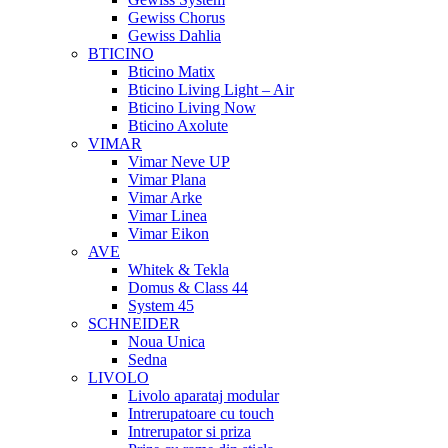
Gewiss Chorus
Gewiss Dahlia
BTICINO
Bticino Matix
Bticino Living Light – Air
Bticino Living Now
Bticino Axolute
VIMAR
Vimar Neve UP
Vimar Plana
Vimar Arke
Vimar Linea
Vimar Eikon
AVE
Whitek & Tekla
Domus & Class 44
System 45
SCHNEIDER
Noua Unica
Sedna
LIVOLO
Livolo aparataj modular
Intrerupatoare cu touch
Intrerupator si priza