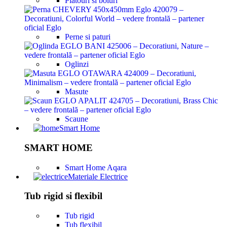
Platouri si boluri
Perne si paturi
Oglinzi
Masute
Scaune
Smart Home
SMART HOME
Smart Home Aqara
Materiale Electrice
Tub rigid si flexibil
Tub rigid
Tub flexibil