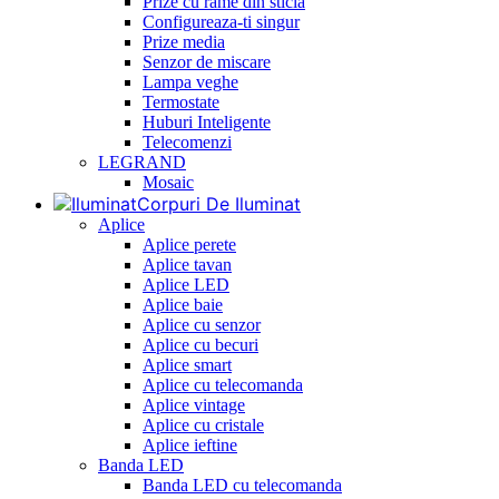
Prize cu rame din sticla
Configureaza-ti singur
Prize media
Senzor de miscare
Lampa veghe
Termostate
Huburi Inteligente
Telecomenzi
LEGRAND
Mosaic
Corpuri De Iluminat
Aplice
Aplice perete
Aplice tavan
Aplice LED
Aplice baie
Aplice cu senzor
Aplice cu becuri
Aplice smart
Aplice cu telecomanda
Aplice vintage
Aplice cu cristale
Aplice ieftine
Banda LED
Banda LED cu telecomanda