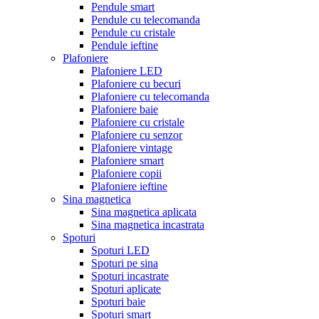
Pendule smart
Pendule cu telecomanda
Pendule cu cristale
Pendule ieftine
Plafoniere
Plafoniere LED
Plafoniere cu becuri
Plafoniere cu telecomanda
Plafoniere baie
Plafoniere cu cristale
Plafoniere cu senzor
Plafoniere vintage
Plafoniere smart
Plafoniere copii
Plafoniere ieftine
Sina magnetica
Sina magnetica aplicata
Sina magnetica incastrata
Spoturi
Spoturi LED
Spoturi pe sina
Spoturi incastrate
Spoturi aplicate
Spoturi baie
Spoturi smart