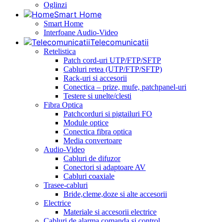
Oglinzi
Smart Home
Smart Home
Interfoane Audio-Video
Telecomunicatii
Retelistica
Patch cord-uri UTP/FTP/SFTP
Cabluri retea (UTP/FTP/SFTP)
Rack-uri si accesorii
Conectica – prize, mufe, patchpanel-uri
Testere si unelte/clesti
Fibra Optica
Patchcorduri si pigtailuri FO
Module optice
Conectica fibra optica
Media convertoare
Audio-Video
Cabluri de difuzor
Conectori si adaptoare AV
Cabluri coaxiale
Trasee-cabluri
Bride,cleme,doze si alte accesorii
Electrice
Materiale si accesorii electrice
Cabluri de alarma,comanda si control