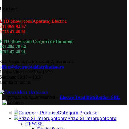
Contact
ETD Showroom Aparataj Electric
031 069 92 37
0735 47 40 91
ETD Showroom Corpuri de Iluminat
031 404 70 64
0752 47 40 91
Sos. Vergului, nr. 65, sector 2, Bucuresti
office@electrototaldistribution.ro
Luni – Vineri : 08:30 – 18:30
Sambata: 08:30 – 13:30
Duminica: Inchis
Copyright
All rights reserved –
Electro Total Distribution SRL
Categorii Produse
Prize Si Intrerupatoare
GEWISS
Gewiss System