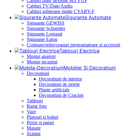
Cabluri plate flexibile MYYUP
Cabluri TV/Date/Audio
Cabluri subterane rigide CYABY-F
Sigurante Automate
Sigurante GEWISS
Sigurante Schneider
Sigurante Legrand
Sigurante Eaton
Contoare/relee/ceasuri programatoare si accesorii
Tablouri Electrice
Montaj aparent
Montaj incastrat
Mobilier Si Decoratiuni
Decoratiuni
Decoratiuni de interior
Decoratiuni de perete
Plante artificiale
Decoratiuni de Craciun
Tablouri
Rame foto
Vaze
Platouri si boluri
Perne si paturi
Masute
Scaune