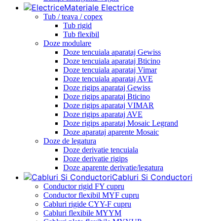
Materiale Electrice
Tub / teava / copex
Tub rigid
Tub flexibil
Doze modulare
Doze tencuiala aparataj Gewiss
Doze tencuiala aparataj Bticino
Doze tencuiala aparataj Vimar
Doze tencuiala aparataj AVE
Doze rigips aparataj Gewiss
Doze rigips aparataj Bticino
Doze rigips aparataj VIMAR
Doze rigips aparataj AVE
Doze rigips aparataj Mosaic Legrand
Doze aparataj aparente Mosaic
Doze de legatura
Doze derivatie tencuiala
Doze derivatie rigips
Doze aparente derivatie/legatura
Cabluri Si Conductori
Conductor rigid FY cupru
Conductor flexibil MYF cupru
Cabluri rigide CYY-F cupru
Cabluri flexibile MYYM