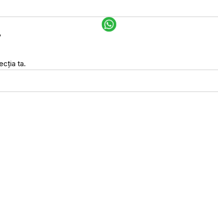
”
cția ta.