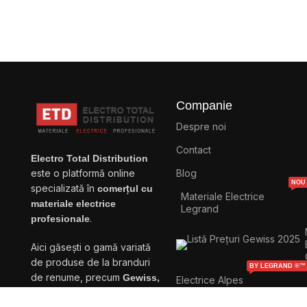
Companie
Despre noi
Contact
Electro Total Distribution
Blog
este o platformă online
NOU
specializată în
comerțul cu
Materiale Electrice
materiale electrice
Legrand
.
profesionale
Aici găsești o gamă variată
de produse de la branduri
BY LEGRAND ®™
de renume, precum
Gewiss,
Electrice Alpes
Technologies
Bticino, Vimar, Livolo,
BY LEGRAND ®