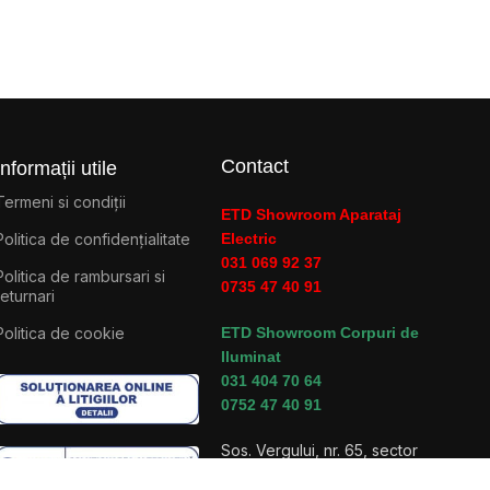
Contact
Informații utile
Termeni si condiții
ETD Showroom Aparataj
Politica de confidențialitate
Electric
031 069 92 37
Politica de rambursari si
0735 47 40 91
returnari
Politica de cookie
ETD Showroom Corpuri de
Iluminat
031 404 70 64
0752 47 40 91
Sos. Vergului, nr. 65, sector
2, Bucuresti