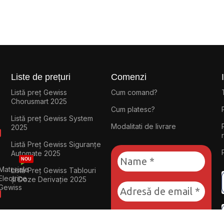
Liste de prețuri
Comenzi
Listă preț Gewiss
Cum comand?
Chorusmart 2025
Cum platesc?
Listă preț Gewiss System
Modalitati de livrare
2025
Listă Preț Gewiss Siguranțe
Automate 2025
NOU
Materiale
Listă Preț Gewiss Tablouri
Electrice
și Doze Derivație 2025
Gewiss