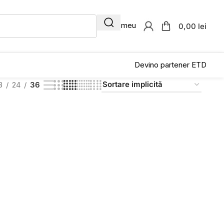
Contul meu
0,00 lei
Devino partener ETD
8
24
36