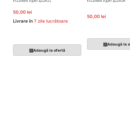
Ø22mm Eglo 422825
Ø22mm Eglo 422826
50,00 lei
50,00 lei
Livrare în
7 zile lucrătoare
Adaugă În Coș
Adaugă În Coș
▤
Adaugă la o
▤
Adaugă la ofertă