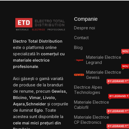
Companie
Despre noi
Contact
Electro Total Distribution
Blog
este o platformă online
NOU
specializată în
comerțul cu
Materiale Electrice
materiale electrice
Legrand
profesionale
.
NOU
Materiale Electrice
Gewiss
Aici găsești o gamă variată
BY LEGRAND ®™
de produse de la branduri
Electrice Alpes
de renume, precum
Gewiss,
Technologies
BY LEGRAND ®
Bticino, Vimar, Livolo,
Materiale Electrice
Aqara,Schneider
și corpurile
Cablofil
de iluminat
Eglo
. Toate
BY LEGRAND ®™
acestea sunt disponibile la
Materiale Electrice
CP Electronics
cele mai mici prețuri din
BY LEGRAND ®™