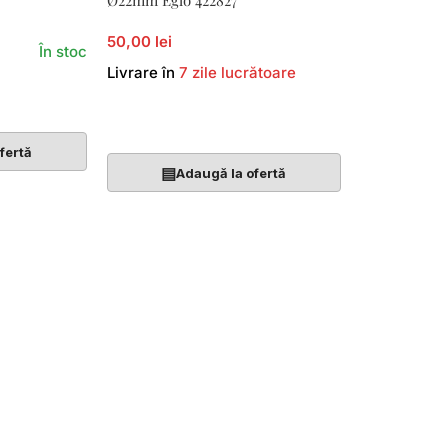
Ø22mm Eglo 422827
50,00 lei
În stoc
Livrare în
7 zile lucrătoare
Adaugă În Coș
fertă
▤
Adaugă la ofertă