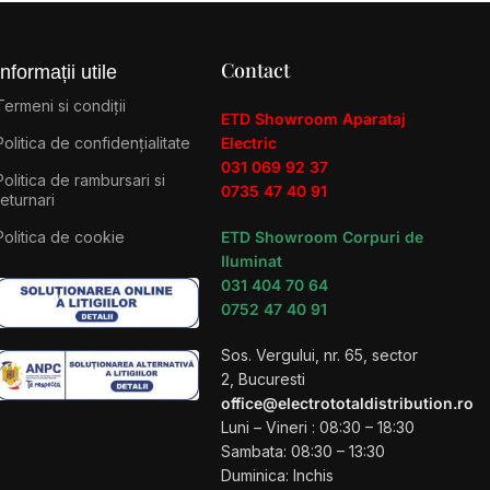
Contact
Informații utile
Termeni si condiții
ETD Showroom Aparataj
Politica de confidențialitate
Electric
031 069 92 37
Politica de rambursari si
0735 47 40 91
returnari
Politica de cookie
ETD Showroom Corpuri de
Iluminat
031 404 70 64
0752 47 40 91
Sos. Vergului, nr. 65, sector
2, Bucuresti
office@electrototaldistribution.ro
Luni – Vineri : 08:30 – 18:30
Sambata: 08:30 – 13:30
Duminica: Inchis