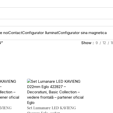
e noi
Contact
Configurator Iluminat
Configurator sina magnetica
G”
Show
9
12
1
AVIENG
Set Lumanare LED KAVIENG