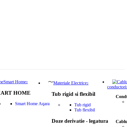
Smart Home
Materiale Electrice
conductori
ART HOME
Tub rigid si flexibil
Condu
Smart Home Aqara
Tub rigid
Tub flexibil
Doze derivatie - legatura
Cablu