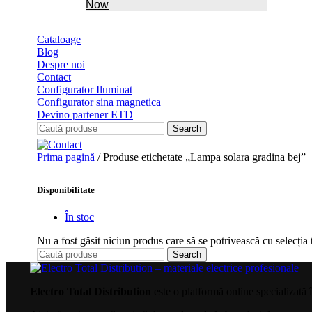
Now
Cataloage
Blog
Despre noi
Contact
Configurator Iluminat
Configurator sina magnetica
Devino partener ETD
Search
Prima pagină
/
Produse etichetate „Lampa solara gradina bej”
Disponibilitate
În stoc
Nu a fost găsit niciun produs care să se potrivească cu selecția 
Search
Electro Total Distribution
este o platformă online specializată 