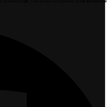
le de iluminat
Eglo
. Toate acestea sunt disponibile la
cele mai mici pre