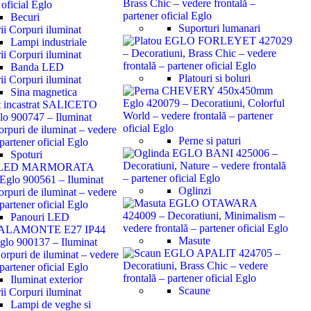
Becuri
Suporturi lumanari
Lampi industriale
Banda LED
Platouri si boluri
Sina magnetica
Perne si paturi
Spoturi
Oglinzi
Panouri LED
Masute
Iluminat exterior
Scaune
Lampi de veghe si