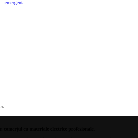
emergenta
ta.
în
comerțul cu materiale electrice profesionale
.