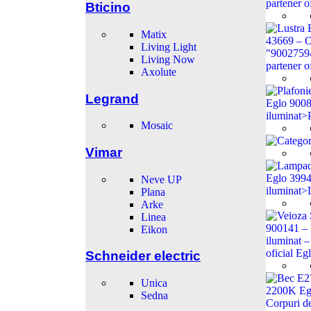
Bticino
Matix
Living Light
Living Now
Axolute
Legrand
Mosaic
Vimar
Neve UP
Plana
Arke
Linea
Eikon
Schneider electric
Unica
Sedna