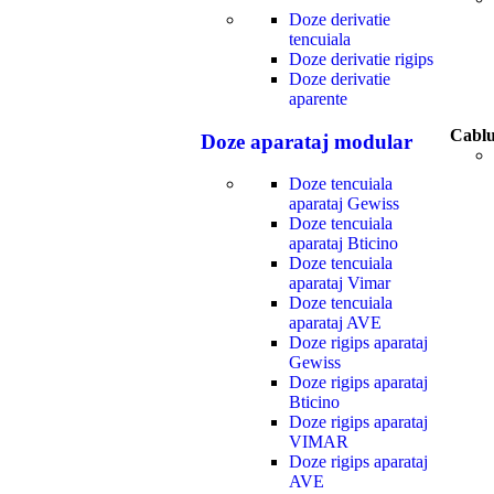
Doze derivatie
tencuiala
Doze derivatie rigips
Doze derivatie
aparente
Cablur
Doze aparataj modular
Doze tencuiala
aparataj Gewiss
Doze tencuiala
aparataj Bticino
Doze tencuiala
aparataj Vimar
Doze tencuiala
aparataj AVE
Doze rigips aparataj
Gewiss
Doze rigips aparataj
Bticino
Doze rigips aparataj
VIMAR
Doze rigips aparataj
AVE