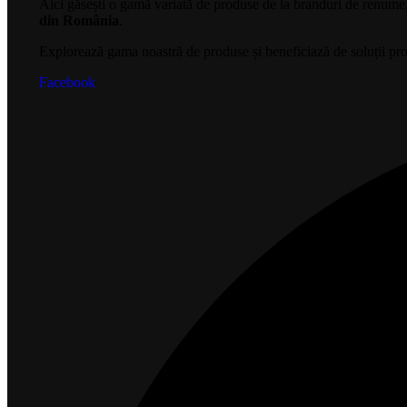
Aici găsești o gamă variată de produse de la branduri de renum
din România
.
Explorează gama noastră de produse și beneficiază de soluții prof
Facebook