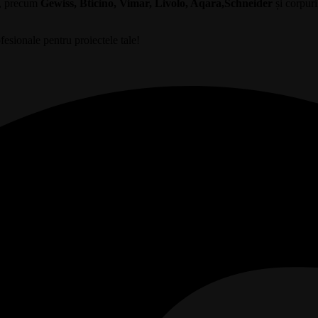
e, precum
Gewiss, Bticino, Vimar, Livolo, Aqara,Schneider
și corpuri
esionale pentru proiectele tale!