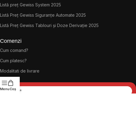
Listă preț Gewiss System 2025
Listă Preț Gewiss Siguranțe Automate 2025
Listă Preț Gewiss Tablouri și Doze Derivație 2025
Comenzi
Cum comand?
Cum platesc?
Modalitati de livrare
Menu
Coș