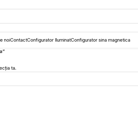
e noi
Contact
Configurator Iluminat
Configurator sina magnetica
da”
cția ta.