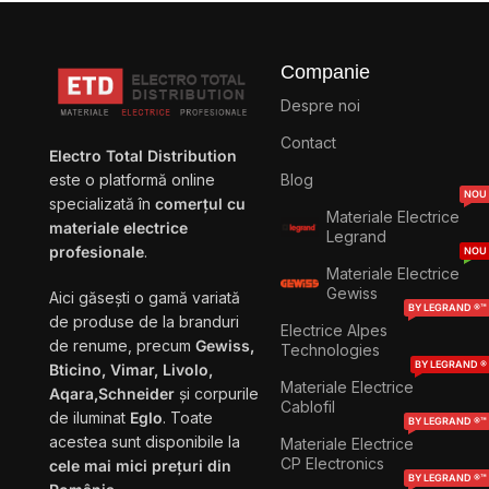
Companie
Despre noi
Contact
Electro Total Distribution
Blog
este o platformă online
NOU
specializată în
comerțul cu
Materiale Electrice
materiale electrice
Legrand
profesionale
.
NOU
Materiale Electrice
Gewiss
Aici găsești o gamă variată
BY LEGRAND ®™
de produse de la branduri
Electrice Alpes
de renume, precum
Gewiss,
Technologies
BY LEGRAND ®
Bticino, Vimar, Livolo,
Materiale Electrice
Aqara,Schneider
și corpurile
Cablofil
de iluminat
Eglo
. Toate
BY LEGRAND ®™
acestea sunt disponibile la
Materiale Electrice
CP Electronics
cele mai mici prețuri din
BY LEGRAND ®™