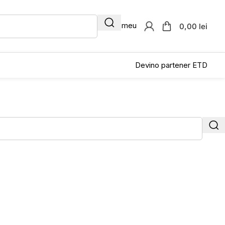
Contul meu
0,00 lei
Devino partener ETD