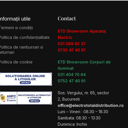
Contact
Informații utile
Termeni si condiții
ETD Showroom Aparataj
Politica de confidențialitate
Electric
031 069 92 37
Politica de rambursari si
0735 47 40 91
returnari
Politica de cookie
ETD Showroom Corpuri de
Iluminat
031 404 70 64
0752 47 40 91
Sos. Vergului, nr. 65, sector
2, Bucuresti
office@electrototaldistribution.ro
Luni – Vineri : 08:30 – 18:30
Sambata: 08:30 – 13:30
Duminica: Inchis